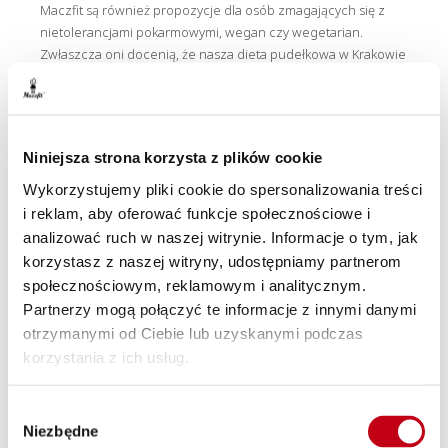
Maczfit są również propozycje dla osób zmagających się z
nietolerancjami pokarmowymi, wegan czy wegetarian.
Zwłaszcza oni docenią, że nasza dieta pudełkowa w Krakowie
jest też przyjazna środowisku, bo podawana na
biodegradowalnych tackach z takimi sztućcami.
Niniejsza strona korzysta z plików cookie
Catering Kraków — którą opcję wybrać?
Wykorzystujemy pliki cookie do spersonalizowania treści
Zastanawiasz się, którą opcję naszej diety pudełkowej w
i reklam, aby oferować funkcje społecznościowe i
Krakowie wybrać?
Skorzystaj z porady naszego dietetyka
analizować ruch w naszej witrynie. Informacje o tym, jak
klinicznego
. Specjalista z zakresu żywienia pomoże Ci
korzystasz z naszej witryny, udostępniamy partnerom
dopasować odpowiedni rodzaj diety. Kaloryczność, proporcje
społecznościowym, reklamowym i analitycznym.
poszczególnych makroskładników oraz dobór produktów
Partnerzy mogą połączyć te informacje z innymi danymi
zależą od Twojego wieku, płci, stanu fizjologicznego (np.
otrzymanymi od Ciebie lub uzyskanymi podczas
ciąża), zdrowia czy intensywności treningów. Doświadczony
korzystania z ich usług.
dietetyk rozwieje wszystkie Twoje wątpliwości i podpowie
rodzaj diety. Skorzystaj z bezpłatnej porady dietetyka i zyskaj
idealną dla siebie dietę z naszego menu catering Kraków z
Wybór
dowozem na terenie całego miasta.
Niezbędne
zgody