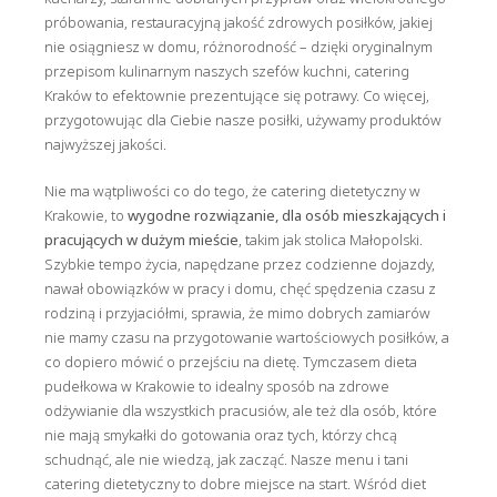
próbowania, restauracyjną jakość zdrowych posiłków, jakiej
nie osiągniesz w domu, różnorodność – dzięki oryginalnym
przepisom kulinarnym naszych szefów kuchni, catering
Kraków to efektownie prezentujące się potrawy. Co więcej,
przygotowując dla Ciebie nasze posiłki, używamy produktów
najwyższej jakości.
Nie ma wątpliwości co do tego, że catering dietetyczny w
Krakowie, to
wygodne rozwiązanie, dla osób mieszkających i
pracujących w dużym mieście
, takim jak stolica Małopolski.
Szybkie tempo życia, napędzane przez codzienne dojazdy,
nawał obowiązków w pracy i domu, chęć spędzenia czasu z
rodziną i przyjaciółmi, sprawia, że mimo dobrych zamiarów
nie mamy czasu na przygotowanie wartościowych posiłków, a
co dopiero mówić o przejściu na dietę. Tymczasem dieta
pudełkowa w Krakowie to idealny sposób na zdrowe
odżywianie dla wszystkich pracusiów, ale też dla osób, które
nie mają smykałki do gotowania oraz tych, którzy chcą
schudnąć, ale nie wiedzą, jak zacząć. Nasze menu i tani
catering dietetyczny to dobre miejsce na start. Wśród diet