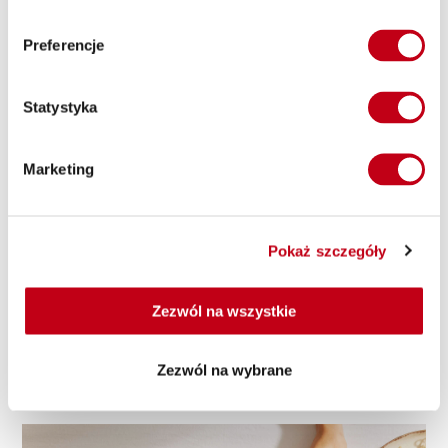
Jeśli nadal nie jesteś pewien, czy wybrana wraz z naszym
dietetykiem dieta trafi w Twoje kubki smakowe albo czy
Preferencje
catering dietetyczny to wygodne rozwiązanie, możesz
zamówić
zestaw próbny
. Nasz catering Kraków dostarcza
Statystyka
posiłki testowe na jeden, dwa lub trzy dni — zawsze są to
usługi cateringowe najwyższej jakości. W ramach zestawu
próbnego możesz wybrać nawet trzy różne warianty
Marketing
kaloryczne lub rodzaje diet, a każdego dnia pod Twoje drzwi
trafi inna dieta w dobrej cenie. Usługi cateringowe Maczfit są
wysoko oceniane przez zadowolonych Klientów, na co z
łatwością znajdziesz potwierdzenie w naszych mediach
Pokaż szczegóły
społecznościowych. Nasz catering dietetyczny Kraków nie ma
sobie równych w Mieście Królów Polskich!
Zezwól na wszystkie
Co istotne, zestawy próbne są tańsze od standardowych –
tym bardziej warto skorzystać z naszych zdrowych posiłków
Zezwól na wybrane
dietetycznych w Krakowie. Zamów i przekonaj się, jak
smakuje najlepszy catering dietetyczny w Krakowie.