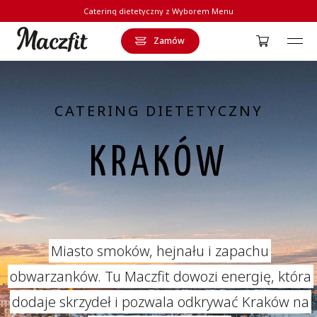
Catering dietetyczny z Wyborem Menu
Zamów
Strona główna
CATERING DIETETYCZNY
KRAKÓW
Miasto smoków, hejnału i zapachu
obwarzanków. Tu Maczfit dowozi energię, która
dodaje skrzydeł i pozwala odkrywać Kraków na