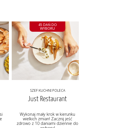
45 DAŃ DO
WYBORU
SZEF KUCHNI POLECA
Just Restaurant
si
Wykonaj mały krok w kierunku
ie
wielkich zmian! Zacznij jeść
zdrowo z 10 daniami dziennie do
wyboru!