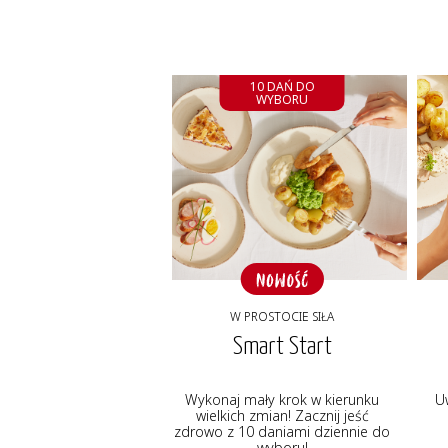
10 DAŃ DO
WYBORU
W PROSTOCIE SIŁA
Smart Start
Wykonaj mały krok w kierunku
U
wielkich zmian! Zacznij jeść
zdrowo z 10 daniami dziennie do
wyboru!