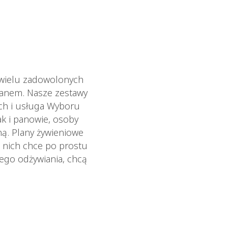
 wielu zadowolonych
ianem. Nasze zestawy
ych i usługa Wyboru
ak i panowie, osoby
ną. Plany żywieniowe
 nich chce po prostu
wego odżywiania, chcą