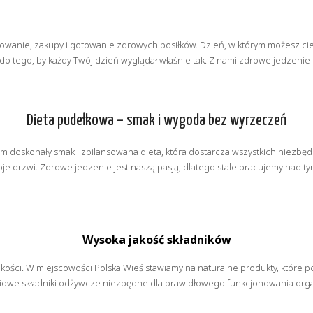
wanie, zakupy i gotowanie zdrowych posiłków. Dzień, w którym możesz cies
o tego, by każdy Twój dzień wyglądał właśnie tak. Z nami zdrowe jedzenie st
Dieta pudełkowa – smak i wygoda bez wyrzeczeń
kim doskonały smak i zbilansowana dieta, która dostarcza wszystkich niezb
e drzwi. Zdrowe jedzenie jest naszą pasją, dlatego stale pracujemy nad tym
Wysoka jakość składników
ości. W miejscowości Polska Wieś stawiamy na naturalne produkty, które
ościowe składniki odżywcze niezbędne dla prawidłowego funkcjonowania org