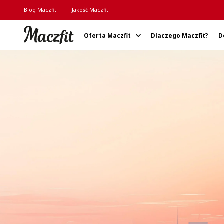
Blog Maczfit
Jakość Maczfit
Oferta Maczfit
Dlaczego Maczfit?
D
Strona główna