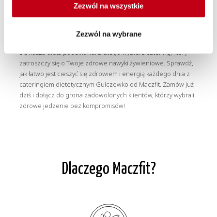
Catering dietetyczny od Maczfit – smak, który
Zezwól na wszystkie
pomaga żyć zdrowo!
Zezwól na wybrane
Wysoka jakość i zróżnicowane posiłki – właśnie tym wyróżnia
się nasza dieta pudełkowa. Dlatego wybierz catering, który
zatroszczy się o Twoje zdrowe nawyki żywieniowe. Sprawdź,
jak łatwo jest cieszyć się zdrowiem i energią każdego dnia z
cateringiem dietetycznym Gulczewko od Maczfit. Zamów już
dziś i dołącz do grona zadowolonych klientów, którzy wybrali
zdrowe jedzenie bez kompromisów!
Dlaczego Maczfit?