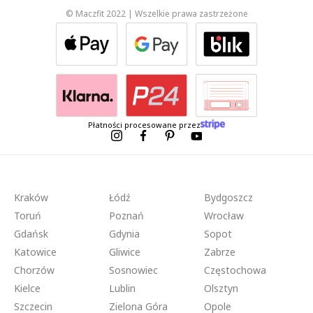
© Maczfit 2022 | Wszelkie prawa zastrzeżone
Płatności procesowane przez
Kraków
Łódź
Bydgoszcz
Toruń
Poznań
Wrocław
Gdańsk
Gdynia
Sopot
Katowice
Gliwice
Zabrze
Chorzów
Sosnowiec
Częstochowa
Kielce
Lublin
Olsztyn
Szczecin
Zielona Góra
Opole