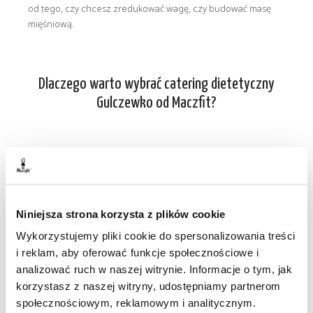
od tego, czy chcesz zredukować wagę, czy budować masę
mięśniową.
Dlaczego warto wybrać catering dietetyczny
Gulczewko od Maczfit?
Smaczne posiłki pełne zdrowia
Dieta pudełkowa od Maczfit to nie tylko wygoda i
oszczędność czasu, to przede wszystkim gwarancja, że każdy
Niniejsza strona korzysta z plików cookie
posiłek jest przemyślany, zrównoważony i pełen składników
Wykorzystujemy pliki cookie do spersonalizowania treści
odżywczych. Smaczne posiłki to nasza specjalność, a
satysfakcja klientów – nasza pasja. Zdrowe jedzenie już nigdy
i reklam, aby oferować funkcje społecznościowe i
nie będzie kojarzyć się z nijakim smakiem!
analizować ruch w naszej witrynie. Informacje o tym, jak
korzystasz z naszej witryny, udostępniamy partnerom
społecznościowym, reklamowym i analitycznym.