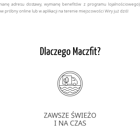
ianę adresu dostawy, wymianę benefitów z programu lojalnościowego). 
próbny online lub w aplikacji na terenie miejscowości Wiry już dziś!
Dlaczego Maczfit?
ZAWSZE ŚWIEŻO
I NA CZAS