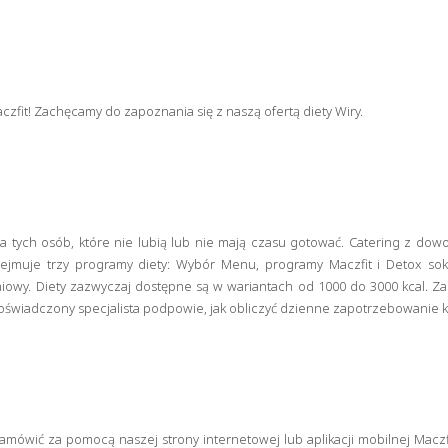
zfit! Zachęcamy do zapoznania się z naszą ofertą diety Wiry.
la tych osób, które nie lubią lub nie mają czasu gotować. Catering z d
jmuje trzy programy diety: Wybór Menu, programy Maczfit i Detox so
owy. Diety zazwyczaj dostępne są w wariantach od 1000 do 3000 kcal. Zasta
Doświadczony specjalista podpowie, jak obliczyć dzienne zapotrzebowanie ka
mówić za pomocą naszej strony internetowej lub aplikacji mobilnej Maczfi