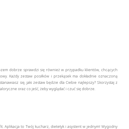
owozem dobrze sprawdzi się również w przypadku klientów, chcących
kowy. Każdy zestaw posiłków i przekąsek ma dokładnie oznaczoną
nawiasz się, jaki zestaw będzie dla Ciebie najlepszy? Skorzystaj z
loryczne oraz co jeść, żeby wyglądać i czuć się dobrze.
t. Aplikacja to Twój kucharz, dietetyk i asystent w jednym! Wygodny