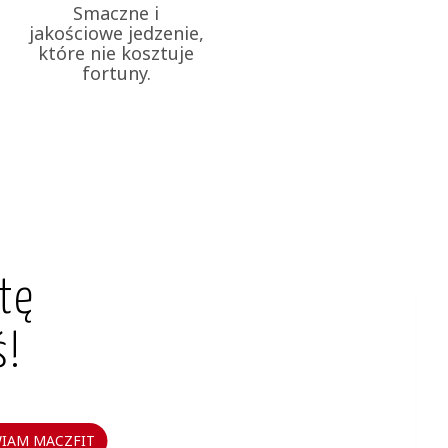
Smaczne i
jakościowe jedzenie,
które nie kosztuje
fortuny.
tę
ś!
IAM MACZFIT