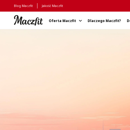
Blog Maczfit
Jakość Maczfit
Oferta Maczfit
Dlaczego Maczfit?
D
Strona główna