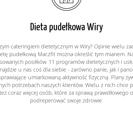
Dieta pudełkowa Wiry
szym cateringiem dietetycznym w Wiry? Opinie wielu z
dietę pudełkową Maczfit można określić tym mianem. Na
lansowanych posiłków. 11 programów dietetycznych i u
znajdzie u nas coś dla siebie - zarówno panie, jak i pan
 uprawiające umiarkowaną aktywność fizyczną. Plany ży
nych potrzebach naszych klientów. Wielu z nich chce 
 też coraz więcej osób, które za sprawą prawidłowego 
podreperować swoje zdrowie.