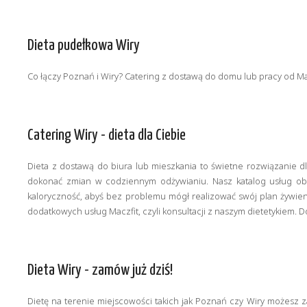
Dieta pudełkowa Wiry
Co łączy Poznań i Wiry? Catering z dostawą do domu lub pracy od Mac
Catering Wiry - dieta dla Ciebie
Dieta z dostawą do biura lub mieszkania to świetne rozwiązanie d
dokonać zmian w codziennym odżywianiu. Nasz katalog usług obe
kaloryczność, abyś bez problemu mógł realizować swój plan żywieni
dodatkowych usług Maczfit, czyli konsultacji z naszym dietetykiem. 
Dieta Wiry - zamów już dziś!
Dietę na terenie miejscowości takich jak Poznań czy Wiry możesz za