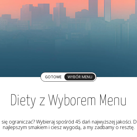
GOTOWE
WYBÓR MENU
Diety z Wyborem Menu
z się ograniczać? Wybieraj spośród 45 dań najwyższej jakości. De
najlepszym smakiem i ciesz wygodą, a my zadbamy o resztę.