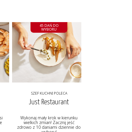
45 DAŃ DO
WYBORU
SZEF KUCHNI POLECA
Just Restaurant
si
Wykonaj mały krok w kierunku
ie
wielkich zmian! Zacznij jeść
zdrowo z 10 daniami dziennie do
wyboru!