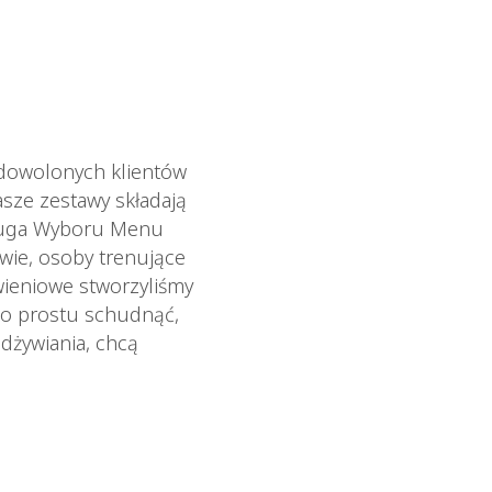
adowolonych klientów
sze zestawy składają
sługa Wyboru Menu
owie, osoby trenujące
wieniowe stworzyliśmy
po prostu schudnąć,
odżywiania, chcą