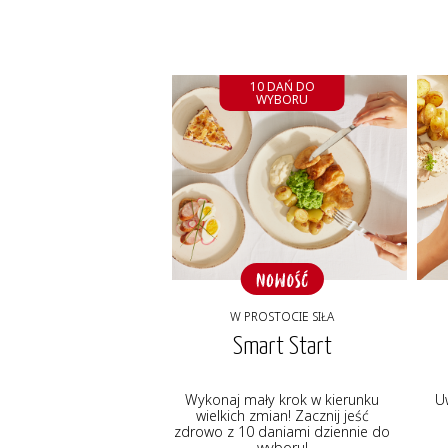
10 DAŃ DO
WYBORU
W PROSTOCIE SIŁA
Smart Start
Wykonaj mały krok w kierunku
U
wielkich zmian! Zacznij jeść
zdrowo z 10 daniami dziennie do
wyboru!