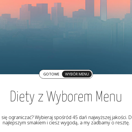
GOTOWE
WYBÓR MENU
Diety z Wyborem Menu
z się ograniczać? Wybieraj spośród 45 dań najwyższej jakości. De
najlepszym smakiem i ciesz wygodą, a my zadbamy o resztę.