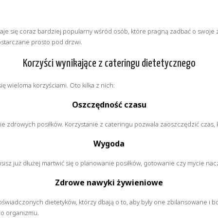
taje się coraz bardziej popularny wśród osób, które pragną zadbać o swoje
ostarczane prosto pod drzwi.
Korzyści wynikające z cateringu dietetycznego
 wieloma korzyściami. Oto kilka z nich:
Oszczędność czasu
ie zdrowych posiłków. Korzystanie z cateringu pozwala zaoszczędzić czas,
Wygoda
sisz już dłużej martwić się o planowanie posiłków, gotowanie czy mycie nac
Zdrowe nawyki żywieniowe
iadczonych dietetyków, którzy dbają o to, aby były one zbilansowane i 
go organizmu.