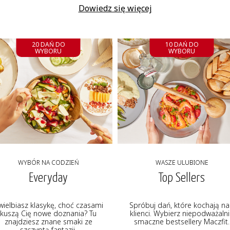
Dowiedz się więcej
20 DAŃ DO
10 DAŃ DO
WYBORU
WYBORU
WYBÓR NA CODZIEŃ
WASZE ULUBIONE
Everyday
Top Sellers
wielbiasz klasykę, choć czasami
Spróbuj dań, które kochają na
kuszą Cię nowe doznania? Tu
klienci. Wybierz niepodważaln
znajdziesz znane smaki ze
smaczne bestsellery Maczfit.
szczyptą fantazji.