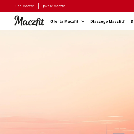
Blog Maczfit
Jakość Maczfit
Oferta Maczfit
Dlaczego Maczfit?
D
Strona główna