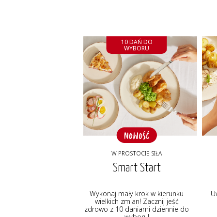
10 DAŃ DO
WYBORU
W PROSTOCIE SIŁA
Smart Start
Wykonaj mały krok w kierunku
U
wielkich zmian! Zacznij jeść
zdrowo z 10 daniami dziennie do
wyboru!