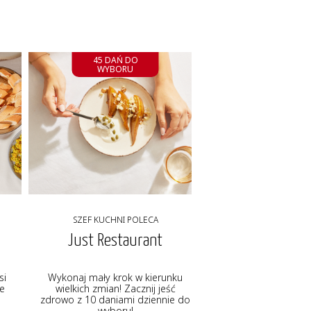
45 DAŃ DO
WYBORU
SZEF KUCHNI POLECA
Just Restaurant
si
Wykonaj mały krok w kierunku
ie
wielkich zmian! Zacznij jeść
zdrowo z 10 daniami dziennie do
wyboru!