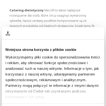
Catering dietetyczny
Maczfit to także najlepsze
rozwiązanie dla osób, które chcą osiągnąć wymarzoną
sylwetkę. Nasze zestawy posiłków komponowane są ze
świeżych produktów od lokalnych dostawców. Dzięki temu fit
dieta jest nie tylko zdrowa, ale także smaczna.
Niniejsza strona korzysta z plików cookie
Catering Kościan od Maczfit, poza oszczędnością czasu, ma
także wiele innych zalet.
Najlepsza dieta pudełkowa Kościan
Wykorzystujemy pliki cookie do spersonalizowania treści
powstaje pod okiem doświadczonych kucharzy i dietetyków.
i reklam, aby oferować funkcje społecznościowe i
W kuchni Maczfit gotujemy urozmaicone jedzenie, które
analizować ruch w naszej witrynie. Informacje o tym, jak
składa się na zbilansowaną dietę idealnie dopasowaną do
korzystasz z naszej witryny, udostępniamy partnerom
Twoich potrzeb.
społecznościowym, reklamowym i analitycznym.
Partnerzy mogą połączyć te informacje z innymi danymi
otrzymanymi od Ciebie lub uzyskanymi podczas
Jak złożyć zamówienie?
korzystania z ich usług.