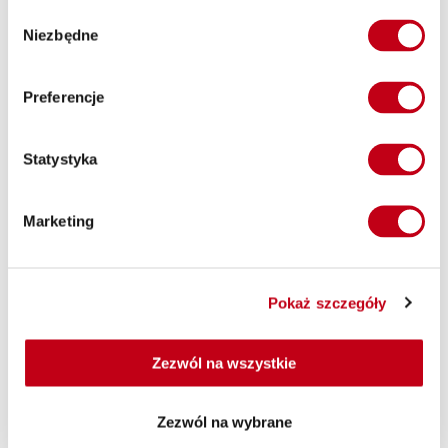
Wybór
Niezbędne
zgody
Chcesz jeść zdrowo przez cały dzień? Zamów dietę od
Maczfit!
Preferencje
Najpierw sprawdź, jakie dania oferujemy w naszym cateringu.
Statystyka
U nas możesz samodzielnie komponować zestawy posiłków
(dzięki diecie pudełkowej z wyborem dań) lub postawić na
gotowe diety od Maczfit, czyli smaczne i zdrowe posiłki dla
Marketing
klientów z określonymi potrzebami. Zamówienie złożysz za
pomocą strony internetowej lub aplikacji mobilnej. W aplikacji
znajdziesz wygodny panel do zarządzania systemem diet. W
każdej chwili możesz na przykład zmienić kaloryczność
Pokaż szczegóły
cateringu dietetycznego.
Zezwól na wszystkie
Nie wiesz, która dieta pudełkowa w Kościanie będzie
Zezwól na wybrane
najlepszym wyborem dla Ciebie? Skontaktuj się z naszym