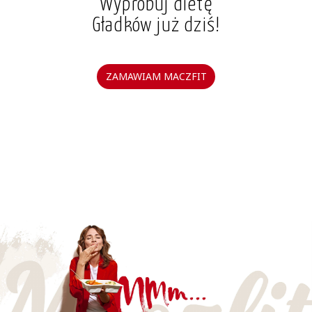
Wypróbuj dietę
Gładków już dziś!
ZAMAWIAM MACZFIT