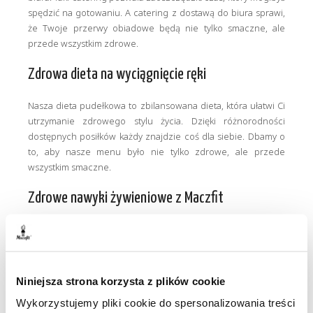
spędzić na gotowaniu. A catering z dostawą do biura sprawi,
że Twoje przerwy obiadowe będą nie tylko smaczne, ale
przede wszystkim zdrowe.
Zdrowa dieta na wyciągnięcie ręki
Nasza dieta pudełkowa to zbilansowana dieta, która ułatwi Ci
utrzymanie zdrowego stylu życia. Dzięki różnorodności
dostępnych posiłków każdy znajdzie coś dla siebie. Dbamy o
to, aby nasze menu było nie tylko zdrowe, ale przede
wszystkim smaczne.
Zdrowe nawyki żywieniowe z Maczfit
Jedzenie od Maczfit to nie tylko dieta pudełkowa, ale przede
wszystkim budowanie zdrowych nawyków żywieniowych.
Wierzymy, że zdrowa dieta to podstawa zdrowego stylu życia.
Dlatego nasz catering jest tak zbilansowany, aby dostarczać Ci
Niniejsza strona korzysta z plików cookie
wszystkich niezbędnych składników odżywczych. A przy tym
Wykorzystujemy pliki cookie do spersonalizowania treści
wszystkim, nasze posiłki są po prostu smaczne!