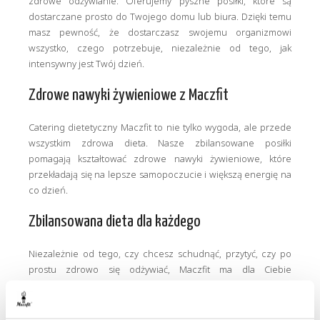
zdrowe odżywianie. Oferujemy pyszne posiłki, które są
dostarczane prosto do Twojego domu lub biura. Dzięki temu
masz pewność, że dostarczasz swojemu organizmowi
wszystko, czego potrzebuje, niezależnie od tego, jak
intensywny jest Twój dzień.
Zdrowe nawyki żywieniowe z Maczfit
Catering dietetyczny Maczfit to nie tylko wygoda, ale przede
wszystkim zdrowa dieta. Nasze zbilansowane posiłki
pomagają kształtować zdrowe nawyki żywieniowe, które
przekładają się na lepsze samopoczucie i większą energię na
co dzień.
Zbilansowana dieta dla każdego
Niezależnie od tego, czy chcesz schudnąć, przytyć, czy po
prostu zdrowo się odżywiać, Maczfit ma dla Ciebie
odpowiednią dietę. Nasz catering dietetyczny
dostosowujemy do indywidualnych potrzeb naszych klientów,
oferując różnorodne plany dietetyczne.