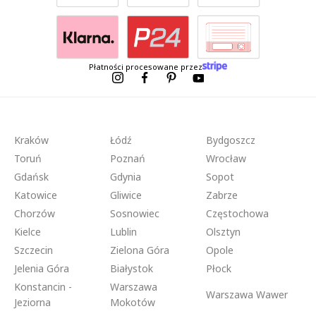
Płatności procesowane przez
Kraków
Łódź
Bydgoszcz
Toruń
Poznań
Wrocław
Gdańsk
Gdynia
Sopot
Katowice
Gliwice
Zabrze
Chorzów
Sosnowiec
Częstochowa
Kielce
Lublin
Olsztyn
Szczecin
Zielona Góra
Opole
Jelenia Góra
Białystok
Płock
Konstancin -
Warszawa
Warszawa Wawer
Jeziorna
Mokotów