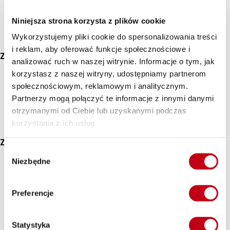
Catering z dostawą do domu i biura: Komfort i
Niniejsza strona korzysta z plików cookie
wygoda
Wykorzystujemy pliki cookie do spersonalizowania treści
i reklam, aby oferować funkcje społecznościowe i
Zdrowe jedzenie bez wychodzenia z domu
analizować ruch w naszej witrynie. Informacje o tym, jak
korzystasz z naszej witryny, udostępniamy partnerom
Catering z dostawą pod wskazany adres – także do Twojego
społecznościowym, reklamowym i analitycznym.
domu w miejscowości Nosy – to idealne rozwiązanie dla
Partnerzy mogą połączyć te informacje z innymi danymi
osób, które cenią sobie wygodę. Nasze zróżnicowane posiłki
dostarczamy prosto pod Twoje drzwi, dzięki czemu masz
otrzymanymi od Ciebie lub uzyskanymi podczas
więcej czasu na relaks i inne aktywności.
korzystania z ich usług.
Zdrowy catering do biura
Wybór
Niezbędne
Catering z dostawą do biura to świetna opcja dla osób
zgody
pracujących. Dzięki temu nie musisz martwić się o to, co zjesz
w pracy – zdrowe, smaczne posiłki dostarczymy prosto do
Preferencje
Twojego biura.
Wysoka jakość naszych usług
Statystyka