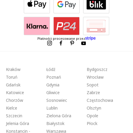
Płatności procesowane przez
Kraków
Łódź
Bydgoszcz
Toruń
Poznań
Wrocław
Gdańsk
Gdynia
Sopot
Katowice
Gliwice
Zabrze
Chorzów
Sosnowiec
Częstochowa
Kielce
Lublin
Olsztyn
Szczecin
Zielona Góra
Opole
Jelenia Góra
Białystok
Płock
Konstancin -
Warszawa