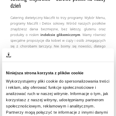
dzień
Catering dietetyczny Maczfit to trzy programy: Wybór Menu,
programy Maczfit i Detox sokowy. Wśród naszych posiłków
znajdziesz dania bezmięsne, bez laktozy, glutenu oraz
produkty o niskim
indeksie glikemicznym
. Mamy również
specjalne propozycje dla kobiet w ciąży i osób zmagających
się z chorobami tarczycy. Nie boimy się nowości, dlatego
nasze diety stale uzupełniamy o nowe warianty, takie jak
posiłki pełne
superfoods
i dania
diety SIRT
. Każda paczka
ma dokładnie oznaczoną kaloryczność. Dzięki temu bez
problemu możesz realizować swój plan żywieniowy. Wszystkie
Niniejsza strona korzysta z plików cookie
zestawy posiłków dostępne są w kilku wariantach
kalorycznych - zazwyczaj od 1000 do 3000 kcal.
Wykorzystujemy pliki cookie do spersonalizowania treści
i reklam, aby oferować funkcje społecznościowe i
analizować ruch w naszej witrynie. Informacje o tym, jak
korzystasz z naszej witryny, udostępniamy partnerom
Dieta z dostawą do domu lub firmy od Maczfit
społecznościowym, reklamowym i analitycznym.
Partnerzy mogą połączyć te informacje z innymi danymi
Zamówienie możesz złożyć za pomocą naszej strony