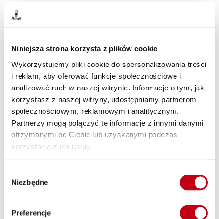
Catering dietetyczny Lędziny - jaką dietę
wybrać?
Niniejsza strona korzysta z plików cookie
To, jaki rodzaj diety wybrać, zależy przede wszystkim od
Wykorzystujemy pliki cookie do spersonalizowania treści
Twoich potrzeb, gustu oraz tego, jaki cel chcesz osiągnąć.
i reklam, aby oferować funkcje społecznościowe i
Nie musisz decydować się na konkretny program dietetyczny.
analizować ruch w naszej witrynie. Informacje o tym, jak
Możesz skorzystać z naszego restauracyjnego menu i
korzystasz z naszej witryny, udostępniamy partnerom
dowolnie wybierać posiłki. Jeśli masz problem z tym, jaki
społecznościowym, reklamowym i analitycznym.
zestaw dań wybrać, możesz skorzystać z porady naszych
Partnerzy mogą połączyć te informacje z innymi danymi
dietetyków. Specjaliści doradzą, jaka dieta jest dla Ciebie
otrzymanymi od Ciebie lub uzyskanymi podczas
odpowiednia. Pomogą też zbilansować ją pod względem
korzystania z ich usług.
kalorii i składników odżywczych.
Wybór
Niezbędne
zgody
Catering dietetyczny - szybko i łatwo
Preferencje
W Maczfit cenimy czas naszych klientów. Dlatego zamówienie