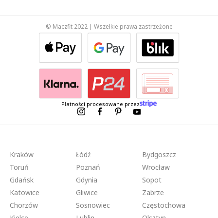
© Maczfit 2022 | Wszelkie prawa zastrzeżone
Płatności procesowane przez
Kraków
Łódź
Bydgoszcz
Toruń
Poznań
Wrocław
Gdańsk
Gdynia
Sopot
Katowice
Gliwice
Zabrze
Chorzów
Sosnowiec
Częstochowa
Kielce
Lublin
Olsztyn