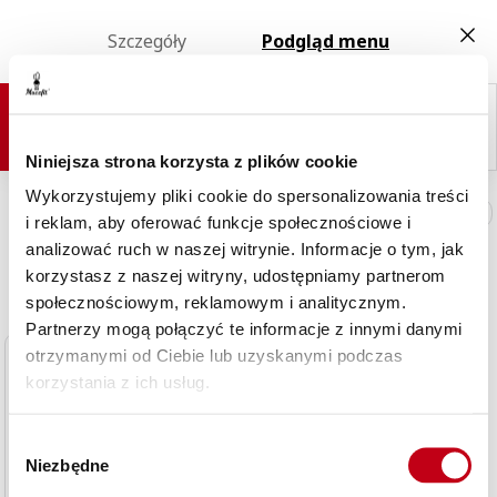
Szczegóły
Podgląd menu
10 dań do wyboru
20 dań do wyboru
35 dań do wyboru
45 dań do wyboru
Smart Start
Everyday
Top Sellers
Just
Restaurant
Niniejsza strona korzysta z plików cookie
Wykorzystujemy pliki cookie do spersonalizowania treści
Niedziela, 09.08.2026
i reklam, aby oferować funkcje społecznościowe i
analizować ruch w naszej witrynie. Informacje o tym, jak
Śniadanie
II śniadanie
korzystasz z naszej witryny, udostępniamy partnerom
społecznościowym, reklamowym i analitycznym.
Partnerzy mogą połączyć te informacje z innymi danymi
otrzymanymi od Ciebie lub uzyskanymi podczas
WARIANT 1
korzystania z ich usług.
Pasta jajeczna, pomidory ze
szczypiorkiem, chlebek pełnoziarnisty
i masełko ziołowe
Wybór
Niezbędne
zgody
NO MEAT