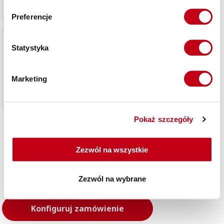
4.63
Szczegóły posiłku
Preferencje
WARIANT 2
Statystyka
Muffiny z czekoladą i serkiem
naturalnym z żurawiną
Marketing
NO MEAT
4.70
Szczegóły posiłku
Pokaż szczegóły
Zezwól na wszystkie
Zezwól na wybrane
Konfiguruj zamówienie