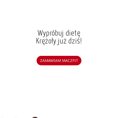
Wypróbuj dietę
Krężoły już dziś!
ZAMAWIAM MACZFIT