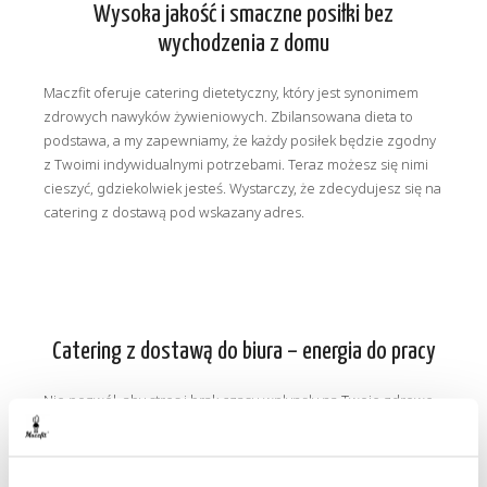
Wysoka jakość i smaczne posiłki bez
wychodzenia z domu
Maczfit oferuje catering dietetyczny, który jest synonimem
zdrowych nawyków żywieniowych. Zbilansowana dieta to
podstawa, a my zapewniamy, że każdy posiłek będzie zgodny
z Twoimi indywidualnymi potrzebami. Teraz możesz się nimi
cieszyć, gdziekolwiek jesteś. Wystarczy, że zdecydujesz się na
catering z dostawą pod wskazany adres.
Catering z dostawą do biura – energia do pracy
Nie pozwól, aby stres i brak czasu wpłynęły na Twoje zdrowe
nawyki żywieniowe. Rozwiązaniem na to jest dieta pudełkowa
dostarczona do Twojego biura, dzięki temu możesz cieszyć
się smacznym oraz zdrowym jedzeniem nawet podczas