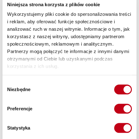
najbardziej wymagających dni.
Niniejsza strona korzysta z plików cookie
Wykorzystujemy pliki cookie do spersonalizowania treści
i reklam, aby oferować funkcje społecznościowe i
analizować ruch w naszej witrynie. Informacje o tym, jak
korzystasz z naszej witryny, udostępniamy partnerom
Smaczna i zdrowa dieta – radość jedzenia
społecznościowym, reklamowym i analitycznym.
Partnerzy mogą połączyć te informacje z innymi danymi
Smak jest dla nas równie ważny, jak wartości odżywcze.
otrzymanymi od Ciebie lub uzyskanymi podczas
Stawiamy na kreatywność i pasję naszych kucharzy, aby każdy
korzystania z ich usług.
posiłek z naszego cateringu dietetycznego był prawdziwą
ucztą dla zmysłów.
Wybór
Niezbędne
zgody
Preferencje
Wysoka jakość obsługi i satysfakcja klienta
Statystyka
Wybierając catering dietetyczny Krężoły od Maczfit,
decydujesz się na profesjonalizm i indywidualne podejście.