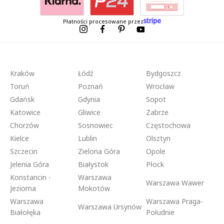
Płatności procesowane przez
Kraków
Łódź
Bydgoszcz
Toruń
Poznań
Wrocław
Gdańsk
Gdynia
Sopot
Katowice
Gliwice
Zabrze
Chorzów
Sosnowiec
Częstochowa
Kielce
Lublin
Olsztyn
Szczecin
Zielona Góra
Opole
Jelenia Góra
Białystok
Płock
Konstancin -
Warszawa
Warszawa Wawer
Jeziorna
Mokotów
Warszawa
Warszawa Praga-
Warszawa Ursynów
Białołęka
Południe