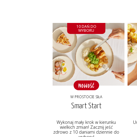
10 DAŃ DO
WYBORU
W PROSTOCIE SIŁA
Smart Start
Wykonaj mały krok w kierunku
U
wielkich zmian! Zacznij jeść
zdrowo z 10 daniami dziennie do
wyboru!