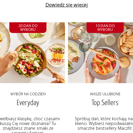
Dowiedz się więcej
20 DAŃ DO
10 DAŃ DO
WYBORU
WYBORU
WYBÓR NA CODZIEŃ
WASZE ULUBIONE
Everyday
Top Sellers
wielbiasz klasykę, choć czasami
Spróbuj dań, które kochają na
kuszą Cię nowe doznania? Tu
klienci. Wybierz niepodważaln
znajdziesz znane smaki ze
smaczne bestsellery Maczfit.
szczyptą fantazji.