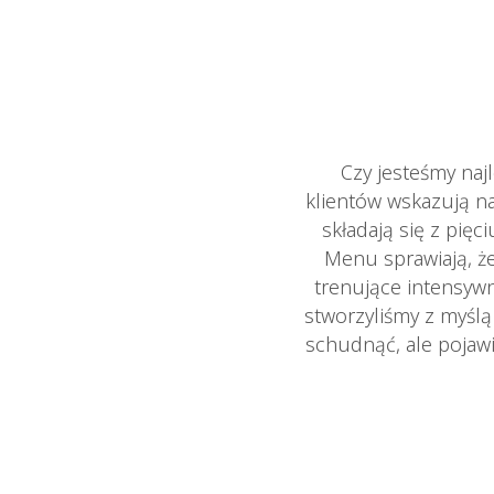
Czy jesteśmy naj
klientów wskazują n
składają się z pię
Menu sprawiają, że
trenujące intensywn
stworzyliśmy z myśl
schudnąć, ale pojawi