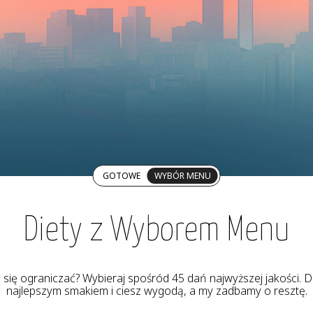
GOTOWE
WYBÓR MENU
Diety z Wyborem Menu
z się ograniczać? Wybieraj spośród 45 dań najwyższej jakości. De
najlepszym smakiem i ciesz wygodą, a my zadbamy o resztę.