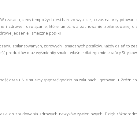
 czasach, kiedy tempo życia jest bardzo wysokie, a czas na przygotowani
ne i zdrowe rozwiązanie, które umożliwia zachowanie zbilansowanej di
zdrowe jedzenie i smaczne posiłki!
rczaniu zbilansowanych, zdrowych i smacznych posiłków. Każdy dzień to z
ść produktów oraz wyśmienity smak – właśnie dlatego mieszkańcy Stryjkowa
dność czasu. Nie musimy spędzać godzin na zakupach i gotowaniu. Zróżnic
okazja do zbudowania zdrowych nawyków żywieniowych. Dzięki różnorodny