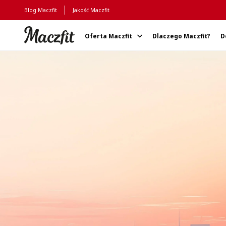
Blog Maczfit
Jakość Maczfit
Oferta Maczfit
Dlaczego Maczfit?
D
Strona główna