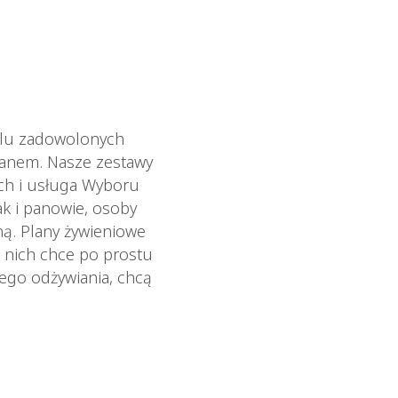
ielu zadowolonych
ianem. Nasze zestawy
ych i usługa Wyboru
ak i panowie, osoby
ną. Plany żywieniowe
 nich chce po prostu
wego odżywiania, chcą