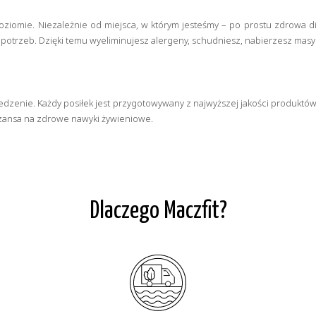
iomie. Niezależnie od miejsca, w którym jesteśmy – po prostu zdrowa die
potrzeb. Dzięki temu wyeliminujesz alergeny, schudniesz, nabierzesz mas
edzenie. Każdy posiłek jest przygotowywany z najwyższej jakości produktów
 szansa na zdrowe nawyki żywieniowe.
Dlaczego Maczfit?