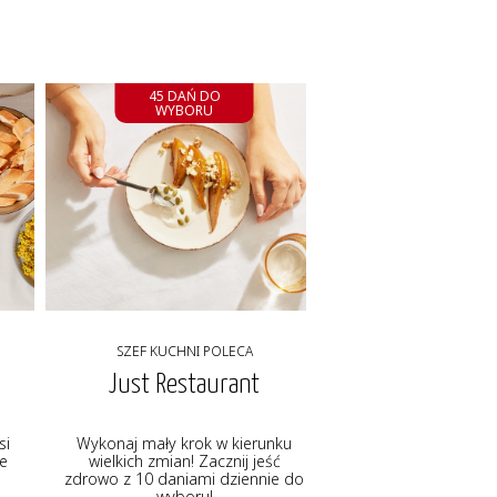
45 DAŃ DO
WYBORU
SZEF KUCHNI POLECA
Just Restaurant
si
Wykonaj mały krok w kierunku
ie
wielkich zmian! Zacznij jeść
zdrowo z 10 daniami dziennie do
wyboru!