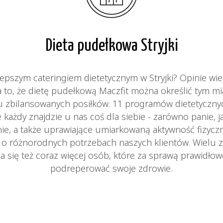
Dieta pudełkowa Stryjki
lepszym cateringiem dietetycznym w Stryjki? Opinie w
a to, że dietę pudełkową Maczfit można określić tym m
ciu zbilansowanych posiłków. 11 programów dietetyczn
 każdy znajdzie u nas coś dla siebie - zarówno panie, j
ie, a także uprawiające umiarkowaną aktywność fizycz
ą o różnorodnych potrzebach naszych klientów. Wielu z
a się też coraz więcej osób, które za sprawą prawidło
podreperować swoje zdrowie.