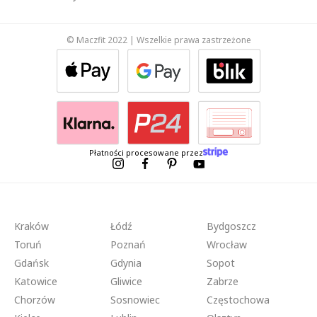
© Maczfit 2022 | Wszelkie prawa zastrzeżone
Płatności procesowane przez
Kraków
Łódź
Bydgoszcz
Toruń
Poznań
Wrocław
Gdańsk
Gdynia
Sopot
Katowice
Gliwice
Zabrze
Chorzów
Sosnowiec
Częstochowa