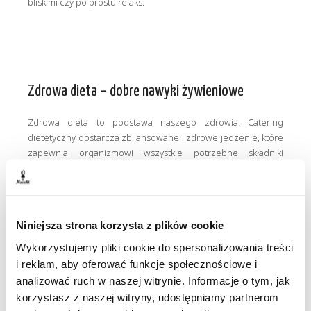
bliskimi czy po prostu relaks.
Zdrowa dieta – dobre nawyki żywieniowe
Zdrowa dieta to podstawa naszego zdrowia. Catering
dietetyczny dostarcza zbilansowane i zdrowe jedzenie, które
zapewnia organizmowi wszystkie potrzebne składniki
odżywcze. Dzięki temu możemy budować dobre nawyki
żywieniowe, które przekładają się na nasz wygląd i
samopoczucie.
Niniejsza strona korzysta z plików cookie
Wykorzystujemy pliki cookie do spersonalizowania treści
i reklam, aby oferować funkcje społecznościowe i
analizować ruch w naszej witrynie. Informacje o tym, jak
Zalety cateringu dietetycznego
korzystasz z naszej witryny, udostępniamy partnerom