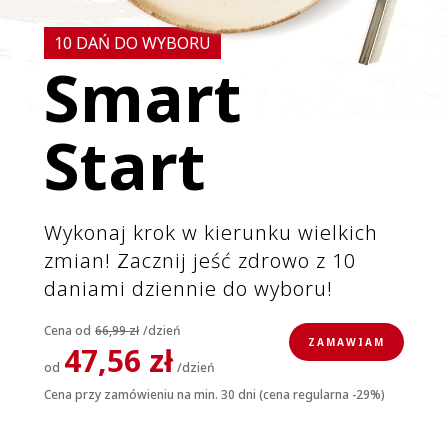
10 DAŃ DO WYBORU
Smart
Start
Wykonaj krok w kierunku wielkich
zmian! Zacznij jeść zdrowo z 10
daniami dziennie do wyboru!
Cena od
66,99 zł
/dzień
ZAMAWIAM
47,56 zł
od
/dzień
Cena przy zamówieniu na min. 30 dni (cena regularna -29%)