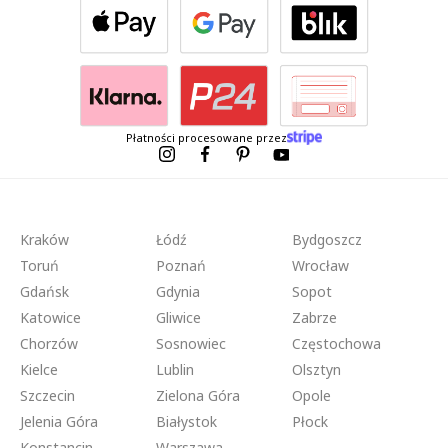
Płatności procesowane przez
Kraków
Łódź
Bydgoszcz
Toruń
Poznań
Wrocław
Gdańsk
Gdynia
Sopot
Katowice
Gliwice
Zabrze
Chorzów
Sosnowiec
Częstochowa
Kielce
Lublin
Olsztyn
Szczecin
Zielona Góra
Opole
Jelenia Góra
Białystok
Płock
Konstancin -
Warszawa