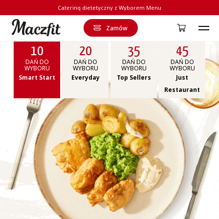
Catering dietetyczny z Wyborem Menu
Zamów
Strona główna
10
20
35
45
DAŃ DO
DAŃ DO
DAŃ DO
DAŃ DO
WYBORU
WYBORU
WYBORU
WYBORU
Smart Start
Everyday
Top Sellers
Just
Restaurant