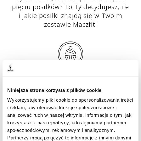
pięciu posiłków? To Ty decydujesz, ile
i jakie posiłki znajdą się w Twoim
zestawie Maczfit!
Ciągle mało?
Niniejsza strona korzysta z plików cookie
Wzbogać swoją dietę o
Wykorzystujemy pliki cookie do spersonalizowania treści
i reklam, aby oferować funkcje społecznościowe i
dodatki!
analizować ruch w naszej witrynie. Informacje o tym, jak
korzystasz z naszej witryny, udostępniamy partnerom
społecznościowym, reklamowym i analitycznym.
Masz ochotę na coś ekstra? Dodaj do
Partnerzy mogą połączyć te informacje z innymi danymi