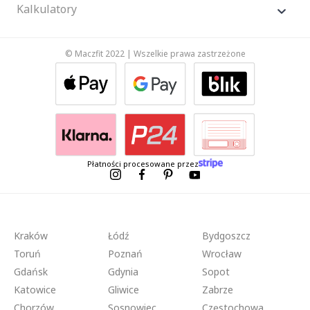
Kalkulatory
© Maczfit 2022 | Wszelkie prawa zastrzeżone
Płatności procesowane przez
Kraków
Łódź
Bydgoszcz
Toruń
Poznań
Wrocław
Gdańsk
Gdynia
Sopot
Katowice
Gliwice
Zabrze
Chorzów
Sosnowiec
Częstochowa