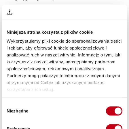
Zdrowe nawyki żywieniowe
Kolejną korzyścią wynikającą z korzystania z cateringu
dietetycznego jest budowanie zdrowych nawyków
Niniejsza strona korzysta z plików cookie
żywieniowych. Gotowe posiłki są skomponowane przez
doświadczonych dietetyków, którzy dbają o to, aby dostarczyć
Wykorzystujemy pliki cookie do spersonalizowania treści
Ci pełnowartościowe i zróżnicowane posiłki. To doskonała
i reklam, aby oferować funkcje społecznościowe i
okazja, aby nauczyć się, jak zbilansować swoją dietę i
analizować ruch w naszej witrynie. Informacje o tym, jak
wprowadzić zdrowe nawyki żywieniowe do swojego
korzystasz z naszej witryny, udostępniamy partnerom
codziennego życia.
społecznościowym, reklamowym i analitycznym.
Partnerzy mogą połączyć te informacje z innymi danymi
Jak działa catering z dostawą do domu lub
otrzymanymi od Ciebie lub uzyskanymi podczas
biura?
korzystania z ich usług.
Smaczne posiłki bez względu na lokalizację – to naprawdę
Wybór
możliwe. Sprawdź, gdzie dowozimy posiłki od Maczfit!
Niezbędne
zgody
Dieta pudełkowa z dostawą do domu
Zbilansowana dieta prosta do Twojego domu – to wymarzone
Preferencje