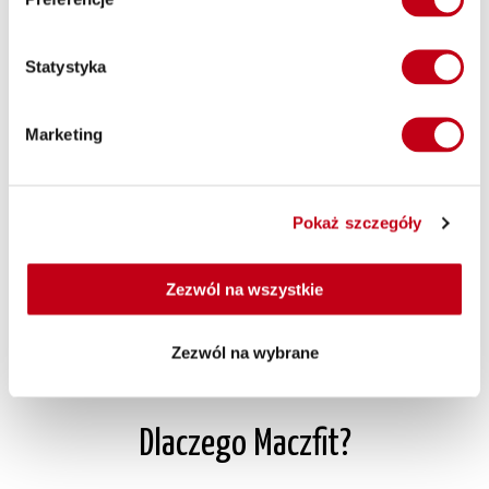
rozwiązanie. Każdego dnia otrzymasz świeże, smaczne i
zróżnicowane posiłki, które są dostarczane prosto pod Twoje
Statystyka
drzwi. Wszystko, co musisz zrobić, to cieszyć się zdrowym i
pysznym jedzeniem, nie martwiąc się o planowanie posiłków i
gotowanie.
Marketing
Dieta pudełkowa z dostawą do biura
Jeśli prowadzisz intensywne życie zawodowe i nie masz
Pokaż szczegóły
czasu na gotowanie to dieta pudełkowa od Maczfit jest
idealna dla Ciebie. Możesz cieszyć się smacznymi i zdrowymi
posiłkami bez konieczności wychodzenia z biura,
Zezwól na wszystkie
oszczędzając cenny czas i energię.
Zezwól na wybrane
Dlaczego Maczfit?