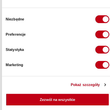
Jeśli masz problem z wyborem odpowiedniej diety
pudełkowej, nie trać czasu i już dziś skonsultuj się z
dietetykiem z Maczfit. Doświadczony specjalista podpowie, na
Wybór
jaki rodzaj diety warto postawić oraz jak określać kaloryczność
Niezbędne
zgody
posiłków. Catering dietetyczny w Żorach to także
bezproblemowa i bezpieczna dostawa (możliwe opcje to
Preferencje
przykładowo dostawa do domu lub dostawa do pracy, a także
gdzie tylko chcesz). Przekonaj się, że dieta pudełkowa to
oszczędność czasu i pieniędzy. Zamów catering w Żorach już
Statystyka
dziś i dołącz do tysięcy zadowolonych klientów w całej Polsce.
Marketing
Pokaż szczegóły
Dlaczego Maczfit?
Zezwól na wszystkie