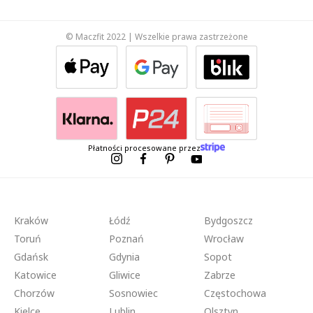
© Maczfit 2022 | Wszelkie prawa zastrzeżone
Płatności procesowane przez
Kraków
Łódź
Bydgoszcz
Toruń
Poznań
Wrocław
Gdańsk
Gdynia
Sopot
Katowice
Gliwice
Zabrze
Chorzów
Sosnowiec
Częstochowa
Kielce
Lublin
Olsztyn