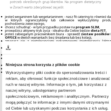
potrzeb określonych grup klientów. Na program dietetyczny
w Żorach warto zdecydować się jeśli:
jesteś weganinem lub wegetarianinem - nasz fit catering to również da
w których ograniczyliśmy lub całkowicie wykluczyliśmy produ
pochodzenia zwierzęcego,
chcesz schudnąć - w tym przypadku postaw na
program SLIM
,
prowadzisz aktywny tryb życia - idealna dla Ciebie będzie
dieta FIT
,
jesteś zabieganym pracownikiem biura - sprawdź
zestaw posiłków 
OFFICE
w dwóch wariantach: bez śniadania lub bez kolacji,
zmagasz się z nietolerancjami pokarmowymi (nietolerancja laktoz
glutenu) - zamów
zestaw posiłków NO GLUTEN & LACTOSE
,
występują u Ciebie zaburzenia ze strony układu pokarmowego - w 
przypadku polecamy
dietę pudełkową CARE
,
jesteś diabetykiem - sprawdź posiłki z
diety DIABETIC
,
chorujesz na zaburzenia tarczycy - zapoznaj się ze szczegółami
di
HYPO HASHIMOTO,
Niniejsza strona korzysta z plików cookie
jesteś mamą - idealny dla Ciebie będzie
catering dietetyczny MAMI
,
masz wysokie ciśnienie tętnicze - sprawdź naszą
dietę DASH
,
lubisz dobrze zjeść i jesteś otwarty na nowe smaki - zamów zes
Wykorzystujemy pliki cookie do spersonalizowania treści i
posiłków z
diety INTERMITTENT FASTING
.
reklam, aby oferować funkcje społecznościowe i analizować
ruch w naszej witrynie. Informacje o tym, jak korzystasz z
naszej witryny, udostępniamy partnerom
Catering dietetyczny Żory - dołącz do klientów
społecznościowym, reklamowym i analitycznym. Partnerzy
naszej firmy!
mogą połączyć te informacje z innymi danymi otrzymanymi
od Ciebie lub uzyskanymi podczas korzystania z ich usług.