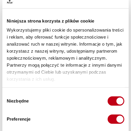
zgodnie z zasadami zdrowego żywienia. Diety pudełkowe
Maczfit dostarczają organizmowi niezbędnych składników
pokarmowych we właściwych proporcjach.
Catering
Niniejsza strona korzysta z plików cookie
dietetyczny Tyniec Mały od Maczfit dostępny jest w kilku
wariantach kalorycznych
. Odpowiednia porcja jedzenia
Wykorzystujemy pliki cookie do spersonalizowania treści
pokryje Twoje dzienne zapotrzebowanie na kalorie, doda
i reklam, aby oferować funkcje społecznościowe i
energii i odwróci skutki złej diety.
analizować ruch w naszej witrynie. Informacje o tym, jak
korzystasz z naszej witryny, udostępniamy partnerom
społecznościowym, reklamowym i analitycznym.
Partnerzy mogą połączyć te informacje z innymi danymi
Warto podkreślić, że
catering dietetyczny z dostawą do domu
czy biura to ogromna wygoda i oszczędność czasu
. Nie
otrzymanymi od Ciebie lub uzyskanymi podczas
musisz już martwić się układaniem jadłospisu i gotowaniem. W
korzystania z ich usług.
kuchni Maczfit zrobimy wszystko za Ciebie, a Ty
zaoszczędzony czas będziesz mógł przeznaczyć na rozwój
Wybór
swoich pasji.
Niezbędne
zgody
Preferencje
Catering dietetyczny z dostawą do biura lub
domu - jak to działa?