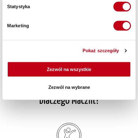
Statystyka
Marketing
Ty - zamawiasz dietę za pomocą naszej strony lub aplikacji, my
- dostarczamy Ci pyszną paczkę z jedzeniem pod wskazany
adres. Catering dietetyczny Tyniec Mały obejmuje dwa
główne warianty diet:
gotowe diety
oraz
dietę z wyborem
Pokaż szczegóły
menu
. Jeśli masz wątpliwości, jaki zestaw posiłków wybrać,
skorzystaj z konsultacji dietetycznych ze specjalistami Maczfit.
Zezwól na wszystkie
Zezwól na wybrane
Dlaczego Maczfit?