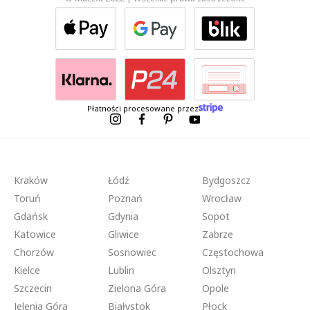
Płatności procesowane przez
Kraków
Łódź
Bydgoszcz
Toruń
Poznań
Wrocław
Gdańsk
Gdynia
Sopot
Katowice
Gliwice
Zabrze
Chorzów
Sosnowiec
Częstochowa
Kielce
Lublin
Olsztyn
Szczecin
Zielona Góra
Opole
Jelenia Góra
Białystok
Płock