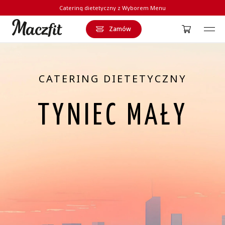
Catering dietetyczny z Wyborem Menu
Zamów
Strona główna
CATERING DIETETYCZNY
TYNIEC MAŁY