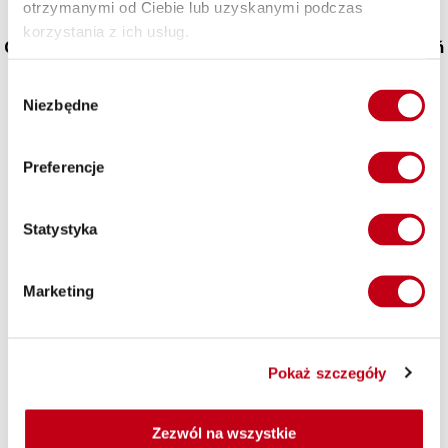
otrzymanymi od Ciebie lub uzyskanymi podczas
korzystania z ich usług.
Catering z dostawą do biura – energią przez cały dzień
Wybór
Nie pozwól, aby pracowity dzień w biurze stał się przeszkodą
Niezbędne
w dążeniu do zdrowego stylu życia. Nasz catering z dostawą
zgody
pod wskazany adres zapewni Ci smaczne posiłki, które
dostarczą energii niezbędnej do skutecznego działania
Preferencje
przez cały dzień.
Statystyka
Marketing
Zacznij swoją przygodę ze zdrowym
odżywianiem
Pokaż szczegóły
Zapomnij o monotonii i braku czasu na przygotowanie
zdrowych posiłków. Nasze zróżnicowane posiłki to
rozwiązanie, które pozwala cieszyć się smakowitymi daniami
Zezwól na wszystkie
każdego dnia. Maczfit to też wysoka jakość składników –