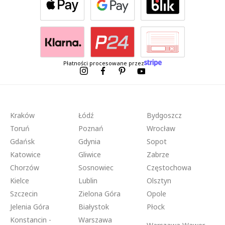
Płatności procesowane przez
Kraków
Łódź
Bydgoszcz
Toruń
Poznań
Wrocław
Gdańsk
Gdynia
Sopot
Katowice
Gliwice
Zabrze
Chorzów
Sosnowiec
Częstochowa
Kielce
Lublin
Olsztyn
Szczecin
Zielona Góra
Opole
Jelenia Góra
Białystok
Płock
Konstancin -
Warszawa