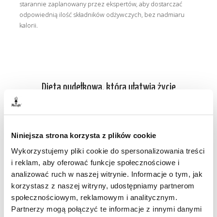
starannie zaplanowany przez ekspertów, aby dostarczać
odpowiednią ilość składników odżywczych, bez nadmiaru
kalorii.
Dieta pudełkowa, która ułatwia życie
Zdrowa dieta dostosowana do Twoich potrzeb
Niniejsza strona korzysta z plików cookie
Catering Maczfit to nie tylko zbilansowana dieta, ale także
Wykorzystujemy pliki cookie do spersonalizowania treści
indywidualne podejście do każdego klienta. Oferujemy
i reklam, aby oferować funkcje społecznościowe i
różnorodne plany żywieniowe, które pomogą Ci osiągnąć
analizować ruch w naszej witrynie. Informacje o tym, jak
Twoje osobiste cele zdrowotne i estetyczne.
korzystasz z naszej witryny, udostępniamy partnerom
społecznościowym, reklamowym i analitycznym.
Partnerzy mogą połączyć te informacje z innymi danymi