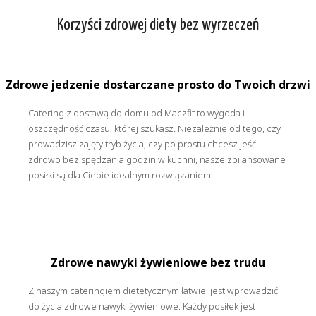
Korzyści zdrowej diety bez wyrzeczeń
Zdrowe jedzenie dostarczane prosto do Twoich drzwi
Catering z dostawą do domu od Maczfit to wygoda i
oszczędność czasu, której szukasz. Niezależnie od tego, czy
prowadzisz zajęty tryb życia, czy po prostu chcesz jeść
zdrowo bez spędzania godzin w kuchni, nasze zbilansowane
posiłki są dla Ciebie idealnym rozwiązaniem.
Zdrowe nawyki żywieniowe bez trudu
Z naszym cateringiem dietetycznym łatwiej jest wprowadzić
do życia zdrowe nawyki żywieniowe. Każdy posiłek jest