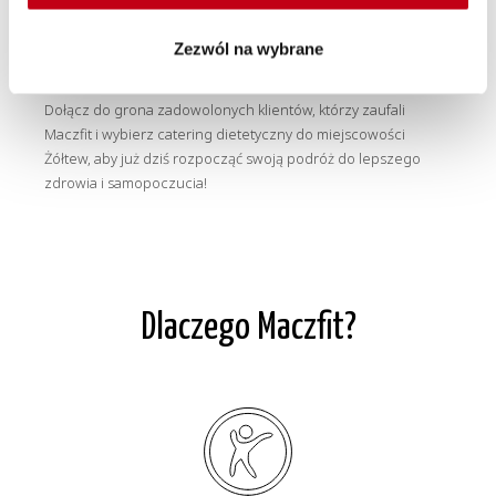
zawsze dbamy o to, żeby jedzenie było świeże i smaczne.
Zezwól na wybrane
Dołącz do grona zadowolonych klientów, którzy zaufali
Maczfit i wybierz catering dietetyczny do miejscowości
Żółtew, aby już dziś rozpocząć swoją podróż do lepszego
zdrowia i samopoczucia!
Dlaczego Maczfit?