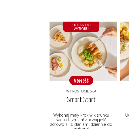
10 DAŃ DO
WYBORU
W PROSTOCIE SIŁA
Smart Start
Wykonaj mały krok w kierunku
U
wielkich zmian! Zacznij jeść
zdrowo z 10 daniami dziennie do
wyboru!