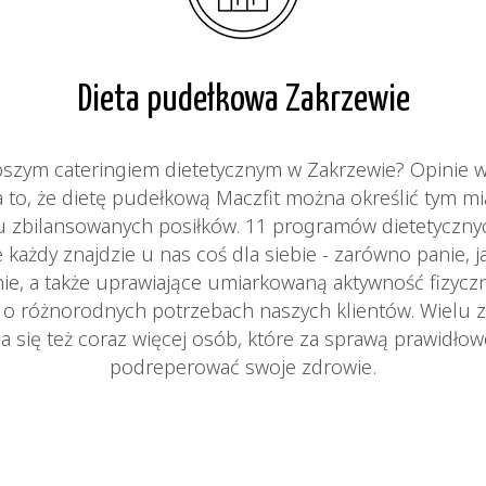
Dieta pudełkowa Zakrzewie
epszym cateringiem dietetycznym w Zakrzewie? Opinie 
a to, że dietę pudełkową Maczfit można określić tym m
ciu zbilansowanych posiłków. 11 programów dietetyczn
 każdy znajdzie u nas coś dla siebie - zarówno panie, j
ie, a także uprawiające umiarkowaną aktywność fizycz
ą o różnorodnych potrzebach naszych klientów. Wielu z
a się też coraz więcej osób, które za sprawą prawidło
podreperować swoje zdrowie.