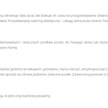
ną zdrowego stylu życia, ale brakuje im czasu na przygotowywanie zbilans
kami. Przedstawiamy catering dietetyczny – usługę, która może zmienić Twó
zbilansowanych i smacznych posiłków prosto do Twojego domu lub biura. 
wie i formę.
pędzać godziny na zakupach, gotowaniu i myciu naczyń, otrzymujesz pięć z
też sposób na zdrowe jedzenie i smaczne posiłki. Z pewnością pomoże Ci t
ą, że jest coraz bardziej popularny.