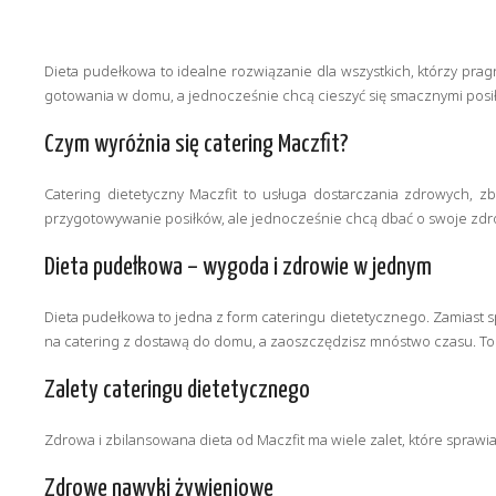
Dieta pudełkowa to idealne rozwiązanie dla wszystkich, którzy prag
gotowania w domu, a jednocześnie chcą cieszyć się smacznymi posił
Czym wyróżnia się catering Maczfit?
Catering dietetyczny Maczfit to usługa dostarczania zdrowych, 
przygotowywanie posiłków, ale jednocześnie chcą dbać o swoje zdro
Dieta pudełkowa – wygoda i zdrowie w jednym
Dieta pudełkowa to jedna z form cateringu dietetycznego. Zamiast s
na catering z dostawą do domu, a zaoszczędzisz mnóstwo czasu. To 
Zalety cateringu dietetycznego
Zdrowa i zbilansowana dieta od Maczfit ma wiele zalet, które sprawiaj
Zdrowe nawyki żywieniowe