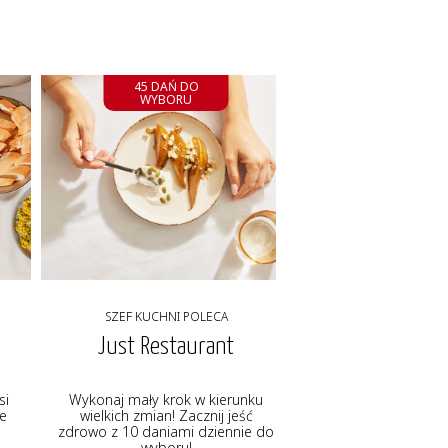
45 DAŃ DO
WYBORU
SZEF KUCHNI POLECA
Just Restaurant
si
Wykonaj mały krok w kierunku
ie
wielkich zmian! Zacznij jeść
zdrowo z 10 daniami dziennie do
wyboru!