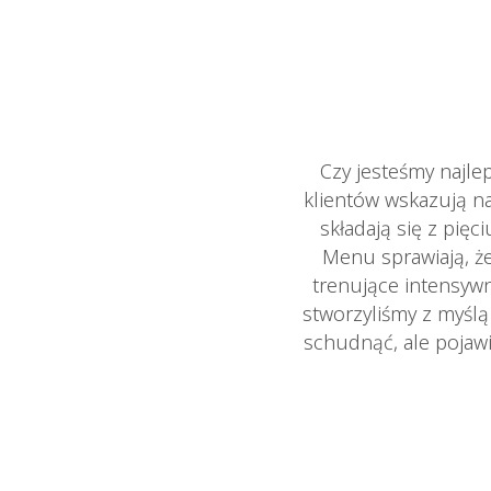
Czy jesteśmy najl
klientów wskazują n
składają się z pię
Menu sprawiają, że
trenujące intensywn
stworzyliśmy z myśl
schudnąć, ale pojawi