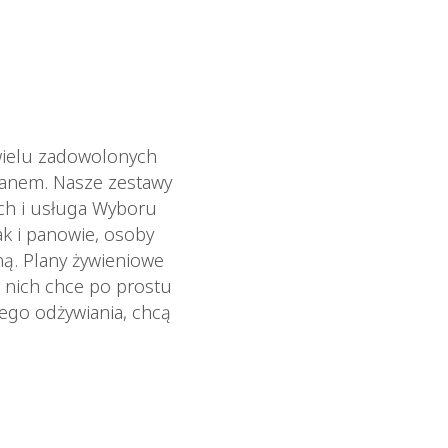
wielu zadowolonych
ianem. Nasze zestawy
ych i usługa Wyboru
ak i panowie, osoby
ną. Plany żywieniowe
 nich chce po prostu
wego odżywiania, chcą