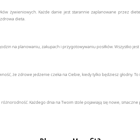
wyków żywieniowych. Każde danie jest starannie zaplanowane przez diet
 zdrowa dieta.
godzin na planowaniu, zakupach i przygotowywaniu posiłków. Wszystko jest 
ość, że zdrowe jedzenie czeka na Ciebie, kiedy tylko będziesz głodny. To 
e różnorodność. Każdego dnia na Twoim stole pojawiają się nowe, smaczne po