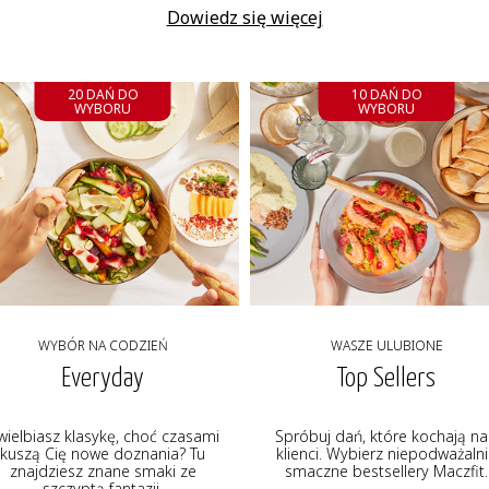
Dowiedz się więcej
20 DAŃ DO
10 DAŃ DO
WYBORU
WYBORU
WYBÓR NA CODZIEŃ
WASZE ULUBIONE
Everyday
Top Sellers
wielbiasz klasykę, choć czasami
Spróbuj dań, które kochają na
kuszą Cię nowe doznania? Tu
klienci. Wybierz niepodważaln
znajdziesz znane smaki ze
smaczne bestsellery Maczfit.
szczyptą fantazji.