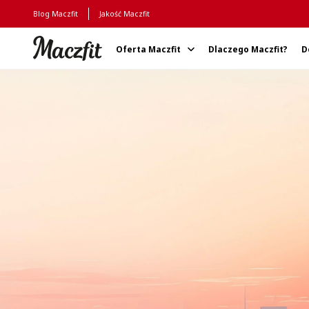
Blog Maczfit
Jakość Maczfit
Oferta Maczfit
Dlaczego Maczfit?
D
Strona główna