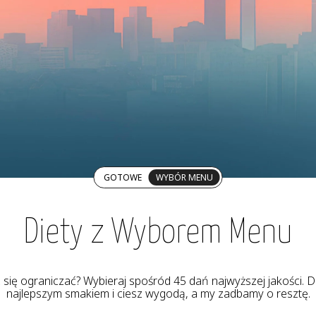
GOTOWE
WYBÓR MENU
Diety z Wyborem Menu
z się ograniczać? Wybieraj spośród 45 dań najwyższej jakości. De
najlepszym smakiem i ciesz wygodą, a my zadbamy o resztę.