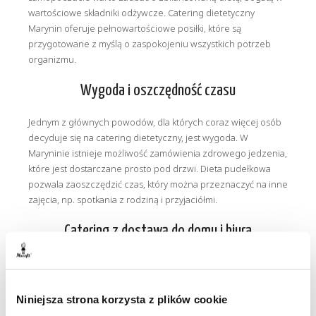
wartościowe składniki odżywcze. Catering dietetyczny
Marynin oferuje pełnowartościowe posiłki, które są
przygotowane z myślą o zaspokojeniu wszystkich potrzeb
organizmu.
Wygoda i oszczędność czasu
Jednym z głównych powodów, dla których coraz więcej osób
decyduje się na catering dietetyczny, jest wygoda. W
Maryninie istnieje możliwość zamówienia zdrowego jedzenia,
które jest dostarczane prosto pod drzwi. Dieta pudełkowa
pozwala zaoszczędzić czas, który można przeznaczyć na inne
zajęcia, np. spotkania z rodziną i przyjaciółmi.
Catering z dostawą do domu i biura
Catering dietetyczny Marynin oferuje dostawę posiłków
zarówno do domu, jak i do biura. Dzięki temu można cieszyć
się zdrowym i smacznym jedzeniem w każdych
Niniejsza strona korzysta z plików cookie
okolicznościach. Dostawa do biura sprawia, że możemy