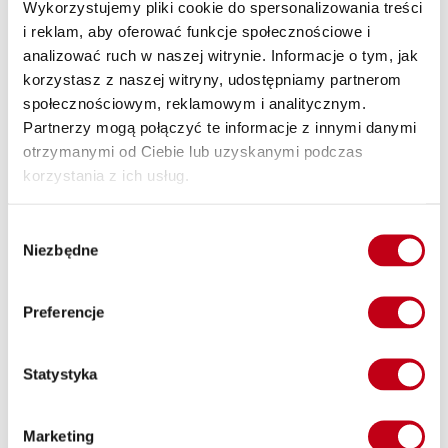
Wykorzystujemy pliki cookie do spersonalizowania treści
uniknąć konieczności szukania odpowiedniego miejsca na
i reklam, aby oferować funkcje społecznościowe i
lunch czy zabierania jedzenia z domu. Catering dostarcza
analizować ruch w naszej witrynie. Informacje o tym, jak
posiłki bezpośrednio do miejsca pracy, co pozwala
zaoszczędzić czas i energię.
korzystasz z naszej witryny, udostępniamy partnerom
społecznościowym, reklamowym i analitycznym.
Utrata lub budowanie masy
Partnerzy mogą połączyć te informacje z innymi danymi
otrzymanymi od Ciebie lub uzyskanymi podczas
Dieta pudełkowa to również doskonałe rozwiązanie dla osób,
korzystania z ich usług.
które chcą zredukować wagę lub zbudować masę mięśniową.
Dzięki odpowiednio zbilansowanym posiłkom można
Wybór
kontrolować liczbę spożywanych kalorii i dostarczać
Niezbędne
zgody
organizmowi odpowiednie składniki odżywcze.
Zróżnicowane posiłki
Preferencje
Catering dietetyczny w Maryninie oferuje szeroki wybór
różnorodnych dań. Posiłki są zróżnicowane i
Statystyka
przygotowywane z najwyższą starannością i dbałością o
jakość składników. Dzięki temu można rozkoszować się
różnorodnością smaków i zapobiec monotonii w codziennej
Marketing