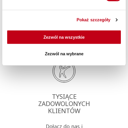
diecie.
Pokaż szczegóły
Dlaczego Maczfit?
Zezwól na wszystkie
Zezwól na wybrane
TYSIĄCE
ZADOWOLONYCH
KLIENTÓW
Dołącz do nas i