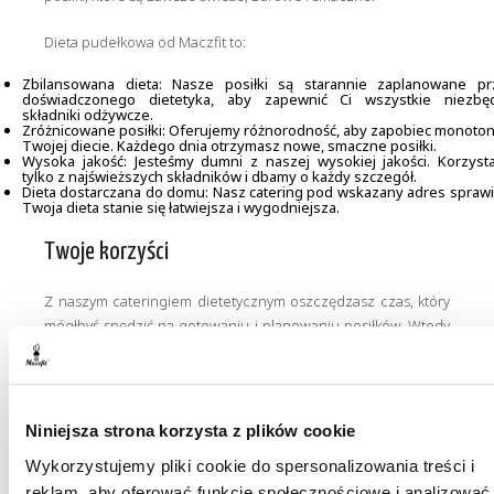
Dieta pudełkowa od Maczfit to:
Zbilansowana dieta: Nasze posiłki są starannie zaplanowane pr
doświadczonego dietetyka, aby zapewnić Ci wszystkie niezbę
składniki odżywcze.
Zróżnicowane posiłki: Oferujemy różnorodność, aby zapobiec monoton
Twojej diecie. Każdego dnia otrzymasz nowe, smaczne posiłki.
Wysoka jakość: Jesteśmy dumni z naszej wysokiej jakości. Korzyst
tylko z najświeższych składników i dbamy o każdy szczegół.
Dieta dostarczana do domu: Nasz catering pod wskazany adres sprawi
Twoja dieta stanie się łatwiejsza i wygodniejsza.
Twoje korzyści
Z naszym cateringiem dietetycznym oszczędzasz czas, który
mógłbyś spędzić na gotowaniu i planowaniu posiłków. Wtedy
zbudujesz zdrowe nawyki żywieniowe. Dodatkowo nasza
dieta pudełkowa to pyszna i zdrowa dieta, która każdego dnia
będzie czekać na Ciebie.
Niniejsza strona korzysta z plików cookie
Catering z dostawą do biura
Wykorzystujemy pliki cookie do spersonalizowania treści i
reklam, aby oferować funkcje społecznościowe i analizować