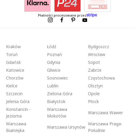
Płatności procesowane przez
Kraków
Łódź
Bydgoszcz
Toruń
Poznań
Wrocław
Gdańsk
Gdynia
Sopot
Katowice
Gliwice
Zabrze
Chorzów
Sosnowiec
Częstochowa
Kielce
Lublin
Olsztyn
Szczecin
Zielona Góra
Opole
Jelenia Góra
Białystok
Płock
Konstancin -
Warszawa
Warszawa Wawer
Jeziorna
Mokotów
Warszawa
Warszawa Praga-
Warszawa Ursynów
Białołęka
Południe