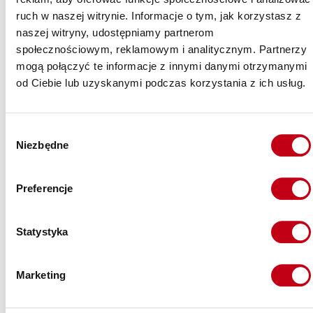
Oferujemy nie tylko catering z dostawą do domu, ale także
ruch w naszej witrynie. Informacje o tym, jak korzystasz z
zapewniamy smaczne posiłki prosto do Twojej pracy. Również
do miejscowości Werdun! Dzięki temu nawet podczas
naszej witryny, udostępniamy partnerom
długiego dnia pracy możesz cieszyć się zdrowym i smacznym
społecznościowym, reklamowym i analitycznym. Partnerzy
posiłkiem.
mogą połączyć te informacje z innymi danymi otrzymanymi
od Ciebie lub uzyskanymi podczas korzystania z ich usług.
Wybór
Niezbędne
zgody
Dlaczego Maczfit?
Preferencje
Statystyka
Marketing
TYSIĄCE
ZADOWOLONYCH