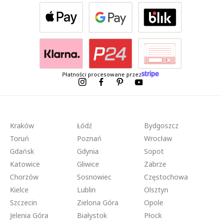
Płatności procesowane przez
Kraków
Łódź
Bydgoszcz
Toruń
Poznań
Wrocław
Gdańsk
Gdynia
Sopot
Katowice
Gliwice
Zabrze
Chorzów
Sosnowiec
Częstochowa
Kielce
Lublin
Olsztyn
Szczecin
Zielona Góra
Opole
Jelenia Góra
Białystok
Płock