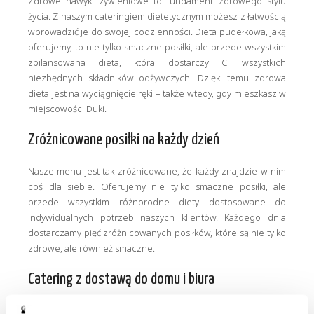
Zdrowe nawyki żywieniowe to fundament zdrowego stylu
życia. Z naszym cateringiem dietetycznym możesz z łatwością
wprowadzić je do swojej codzienności. Dieta pudełkowa, jaką
oferujemy, to nie tylko smaczne posiłki, ale przede wszystkim
zbilansowana dieta, która dostarczy Ci wszystkich
niezbędnych składników odżywczych. Dzięki temu zdrowa
dieta jest na wyciągnięcie ręki – także wtedy, gdy mieszkasz w
miejscowości Duki.
Zróżnicowane posiłki na każdy dzień
Nasze menu jest tak zróżnicowane, że każdy znajdzie w nim
coś dla siebie. Oferujemy nie tylko smaczne posiłki, ale
przede wszystkim różnorodne diety dostosowane do
indywidualnych potrzeb naszych klientów. Każdego dnia
dostarczamy pięć zróżnicowanych posiłków, które są nie tylko
zdrowe, ale również smaczne.
Catering z dostawą do domu i biura
Zdajemy sobie sprawę, że obecnie czas to towar luksusowy.