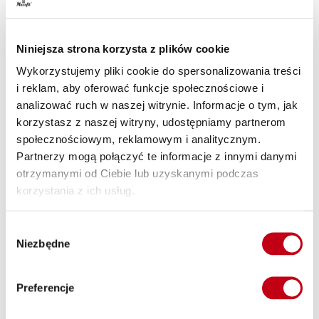
Dlatego oferujemy catering z dostawą do domu i biura w
Dukach. Takie rozwiązanie pozwoli Ci zaoszczędzić czas,
który musiałbyś spędzić na gotowaniu. Nasz catering
Niniejsza strona korzysta z plików cookie
dietetyczny prosto pod Twoje drzwi, niezależnie od miejsca –
Wykorzystujemy pliki cookie do spersonalizowania treści
domu czy biura.
i reklam, aby oferować funkcje społecznościowe i
Wysoka jakość naszych usług
analizować ruch w naszej witrynie. Informacje o tym, jak
korzystasz z naszej witryny, udostępniamy partnerom
Naszą misją jest promowanie zdrowego stylu życia poprzez
społecznościowym, reklamowym i analitycznym.
zdrową dietę. Dlatego dbamy o to, aby nasze posiłki były nie
Partnerzy mogą połączyć te informacje z innymi danymi
tylko zdrowe, ale również smaczne. Wysoka jakość to nasz
otrzymanymi od Ciebie lub uzyskanymi podczas
priorytet, dlatego wszystkie nasze posiłki są przygotowywane
korzystania z ich usług.
przez profesjonalnych kucharzy z najlepszych dostępnych
składników.
Wybór
Niezbędne
zgody
Edukacja i zdrowe nawyki żywieniowe z dietą
Maczfit
Preferencje
Wierzymy, że zdrowe jedzenie to więcej niż dieta – to styl
życia. Nasz catering dietetyczny to nie tylko zdrowe,