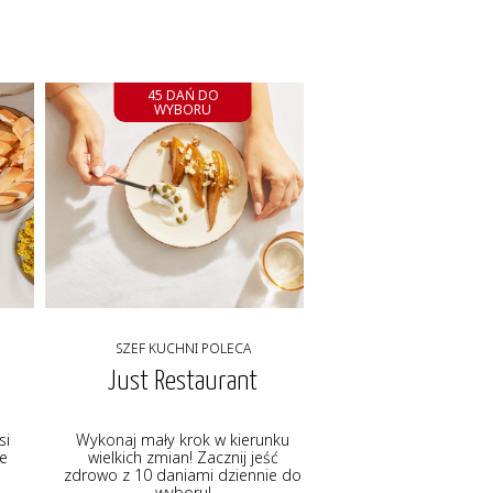
45 DAŃ DO
WYBORU
SZEF KUCHNI POLECA
Just Restaurant
si
Wykonaj mały krok w kierunku
ie
wielkich zmian! Zacznij jeść
zdrowo z 10 daniami dziennie do
wyboru!