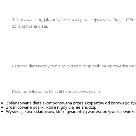
Zastanawiasz się, jak zacząć zdrowo żyć w miejscowości Sulęcin? Rozw
zbilansowana dieta.
Catering dietetyczny to nie tylko trend, to sposób na wprowadzen
Dieta pudełkowa od Maczfit to przede wszystkim:
Zbilansowana dieta skomponowana przez ekspertów od zdrowego żyw
Zróżnicowane posiłki, które nigdy Cię nie znudzą.
Wysoka jakość składników, które gwarantują wartość odżywczą i świeżo