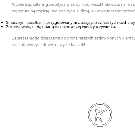
Wybierając catering dietetyczny Sulęcin od Maczfit, stawiasz na ro
się naturalną częścią Twojego życia. Odkryj, jak łatwo możesz cieszyć 
Smacznymi posiłkami, przygotowanymi z pasją przez naszych kucharzy
Zbilansowaną dietą opartą na najnowszej wiedzy o żywieniu.
Zapraszamy do dołączenia do grona naszych zadowolonych klientów M
zacznij tworzyć zdrowe nawyki z Maczfit!