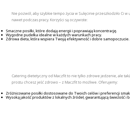
Nie pozwól, aby szybkie tempo życia w Sulęcinie przeszkodziło Ci w 
nawet podczas pracy. Korzyści są oczywiste:
Smaczne posiłki, które dodają energii i poprawiają koncentrację.
Wygodne pudełka idealne w każdych warunkach pracy.
Zdrowa dieta, która wspiera Twoją efektywność i dobre samopoczucie.
Catering dietetyczny od Maczfit to nie tylko zdrowe jedzenie, ale t
prostu chcesz jeść zdrowo – z Maczfit to możliwe. Oferujemy:
Zróżnicowane posiłki dostosowane do Twoich celów i preferencji sma
Wysoką jakość produktów z lokalnych źródeł, gwarantującą świeżość i