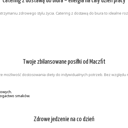
Catering z dostawą do biura – energia na cały dzień pracy
utrzymaniu zdrowego stylu życia. Catering z dostawą do biura to idealne ro
Twoje zbilansowane posiłki od Maczfit
akże możliwość dostosowania diety do indywidualnych potrzeb. Bez względu 
kowych.
 bogactwo smaków.
Zdrowe jedzenie na co dzień