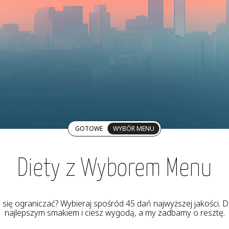
GOTOWE
WYBÓR MENU
Diety z Wyborem Menu
z się ograniczać? Wybieraj spośród 45 dań najwyższej jakości. De
najlepszym smakiem i ciesz wygodą, a my zadbamy o resztę.