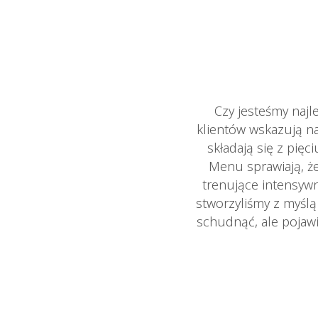
Czy jesteśmy naj
klientów wskazują n
składają się z pię
Menu sprawiają, że
trenujące intensywn
stworzyliśmy z myśl
schudnąć, ale pojawi