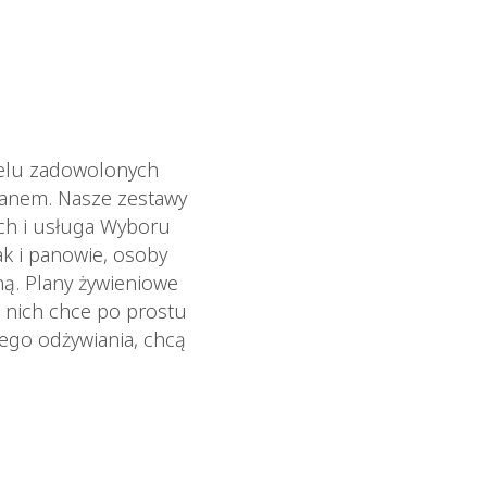
ielu zadowolonych
ianem. Nasze zestawy
ych i usługa Wyboru
ak i panowie, osoby
ną. Plany żywieniowe
 nich chce po prostu
wego odżywiania, chcą