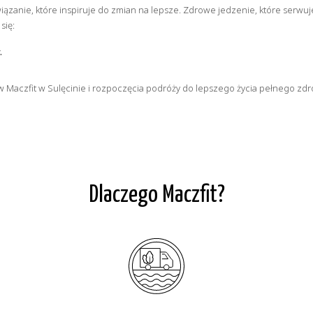
związanie, które inspiruje do zmian na lepsze. Zdrowe jedzenie, które serw
się:
.
aczfit w Sulęcinie i rozpoczęcia podróży do lepszego życia pełnego zdrow
Dlaczego Maczfit?