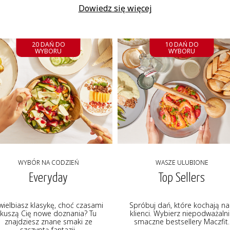
Dowiedz się więcej
20 DAŃ DO
10 DAŃ DO
WYBORU
WYBORU
WYBÓR NA CODZIEŃ
WASZE ULUBIONE
Everyday
Top Sellers
wielbiasz klasykę, choć czasami
Spróbuj dań, które kochają na
kuszą Cię nowe doznania? Tu
klienci. Wybierz niepodważaln
znajdziesz znane smaki ze
smaczne bestsellery Maczfit.
szczyptą fantazji.