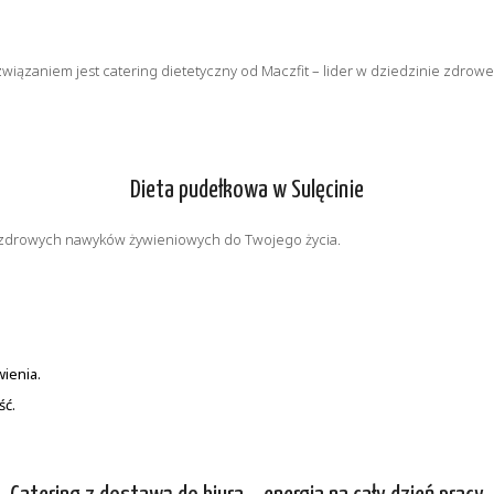
iązaniem jest catering dietetyczny od Maczfit – lider w dziedzinie zdroweg
Dieta pudełkowa w Sulęcinie
ie zdrowych nawyków żywieniowych do Twojego życia.
ienia.
ść.