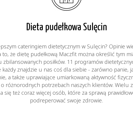
Dieta pudełkowa Sulęcin
lepszym cateringiem dietetycznym w Sulęcin? Opinie w
a to, że dietę pudełkową Maczfit można określić tym m
ciu zbilansowanych posiłków. 11 programów dietetyczn
 każdy znajdzie u nas coś dla siebie - zarówno panie, j
ie, a także uprawiające umiarkowaną aktywność fizycz
ą o różnorodnych potrzebach naszych klientów. Wielu z
a się też coraz więcej osób, które za sprawą prawidło
podreperować swoje zdrowie.