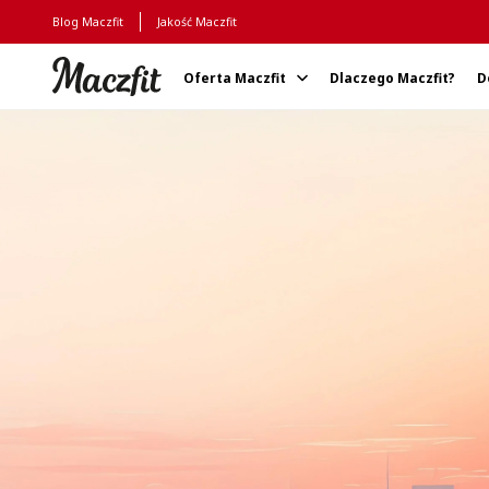
Blog Maczfit
Jakość Maczfit
Oferta Maczfit
Dlaczego Maczfit?
D
Strona główna