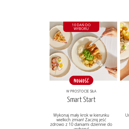
10 DAŃ DO
WYBORU
W PROSTOCIE SIŁA
Smart Start
Wykonaj mały krok w kierunku
U
wielkich zmian! Zacznij jeść
zdrowo z 10 daniami dziennie do
wyboru!