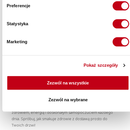
sposób na budowanie zespołowego ducha i wspieranie
Preferencje
zdrowych nawyków wśród pracowników. Zadbaj o dobre
samopoczucie i efektywność swojego zespołu, wybierając
nasz catering.
Statystyka
Marketing
Dieta pudełkowa – Twój sprzymierzeniec w
dbaniu o zdrowie
Pokaż szczegóły
Zbilansowana dieta to podstawa zdrowego stylu życia. Nasz
catering dietetyczny gwarantuje, że każdego dnia będziesz
miał dostęp do zróżnicowanych posiłków, które dostarczą Ci
Zezwól na wszystkie
wszystkich niezbędnych składników odżywczych. Z nami
zdrowe jedzenie staje się nie tylko proste, ale i przyjemne.
Zapraszamy do dołączenia do grona zadowolonych klientów,
Zezwól na wybrane
którzy dzięki cateringowi dietetycznemu od Maczfit cieszą się
zdrowiem, energią i doskonałym samopoczuciem każdego
dnia. Spróbuj, jak smakuje zdrowie z dostawą prosto do
Twoich drzwi!