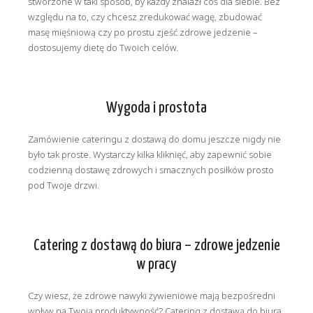
stworzone w taki sposób, by każdy znalazł coś dla siebie. Bez
względu na to, czy chcesz zredukować wagę, zbudować
masę mięśniową czy po prostu zjeść zdrowe jedzenie –
dostosujemy dietę do Twoich celów.
Wygoda i prostota
Zamówienie cateringu z dostawą do domu jeszcze nigdy nie
było tak proste. Wystarczy kilka kliknięć, aby zapewnić sobie
codzienną dostawę zdrowych i smacznych posiłków prosto
pod Twoje drzwi.
Catering z dostawą do biura – zdrowe jedzenie
w pracy
Czy wiesz, że zdrowe nawyki żywieniowe mają bezpośredni
wpływ na Twoją produktywność? Catering z dostawą do biura