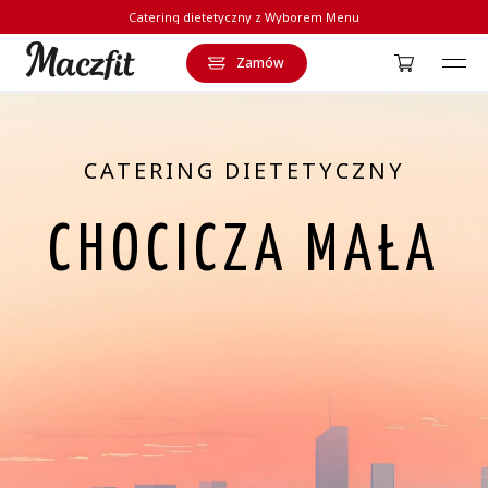
Catering dietetyczny z Wyborem Menu
Zamów
Strona główna
CATERING DIETETYCZNY
CHOCICZA MAŁA