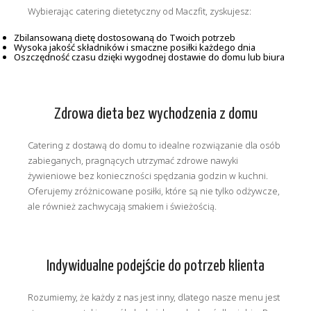
Wybierając catering dietetyczny od Maczfit, zyskujesz:
Zbilansowaną dietę dostosowaną do Twoich potrzeb
Wysoka jakość składników i smaczne posiłki każdego dnia
Oszczędność czasu dzięki wygodnej dostawie do domu lub biura
Zdrowa dieta bez wychodzenia z domu
Catering z dostawą do domu to idealne rozwiązanie dla osób
zabieganych, pragnących utrzymać zdrowe nawyki
żywieniowe bez konieczności spędzania godzin w kuchni.
Oferujemy zróżnicowane posiłki, które są nie tylko odżywcze,
ale również zachwycają smakiem i świeżością.
Indywidualne podejście do potrzeb klienta
Rozumiemy, że każdy z nas jest inny, dlatego nasze menu jest