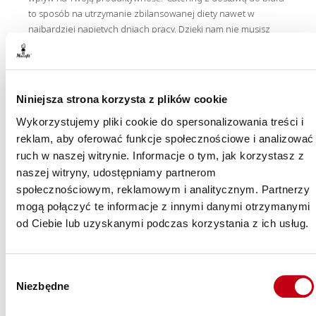
to sposób na utrzymanie zbilansowanej diety nawet w
najbardziej napiętych dniach pracy. Dzięki nam nie musisz
rezygnować ze zdrowego jedzenia na rzecz szybkich
przekąsek.
Niniejsza strona korzysta z plików cookie
Menu pełne smaku
Wykorzystujemy pliki cookie do spersonalizowania treści i
reklam, aby oferować funkcje społecznościowe i analizować
Nasze smaczne posiłki przygotowywane są przez
ruch w naszej witrynie. Informacje o tym, jak korzystasz z
doświadczonych kucharzy z pasją do zdrowego jedzenia.
naszej witryny, udostępniamy partnerom
Dbamy o to, by każda porcja była pełna wartościowych
społecznościowym, reklamowym i analitycznym. Partnerzy
składników, a jednocześnie zachwycała zróżnicowaniem i
mogą połączyć te informacje z innymi danymi otrzymanymi
smakiem.
od Ciebie lub uzyskanymi podczas korzystania z ich usług.
Wybór
Wspieranie zdrowych nawyków w zespole
Niezbędne
zgody
Catering dietetyczny w miejscu pracy to również doskonały