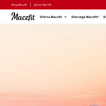
Blog Maczfit
Jakość Maczfit
Oferta Maczfit
Dlaczego Maczfit?
D
Strona główna