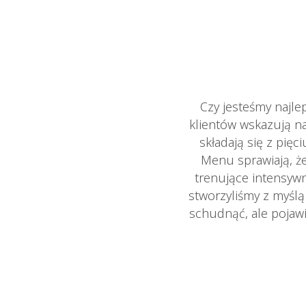
Czy jesteśmy najl
klientów wskazują n
składają się z pię
Menu sprawiają, że
trenujące intensywn
stworzyliśmy z myśl
schudnąć, ale pojawi