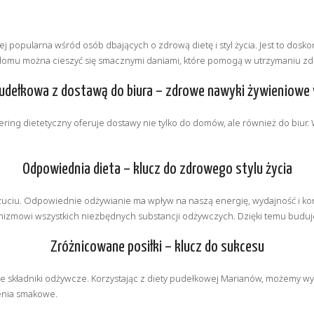
iej popularna wśród osób dbających o zdrową dietę i styl życia. Jest to dos
o domu można cieszyć się smacznymi daniami, które pomogą w utrzymaniu 
pudełkowa z dostawą do biura – zdrowe nawyki żywieniowe 
ing dietetyczny oferuje dostawy nie tylko do domów, ale również do biur.
Odpowiednia dieta – klucz do zdrowego stylu życia
iu. Odpowiednie odżywianie ma wpływ na naszą energię, wydajność i kondyc
ganizmowi wszystkich niezbędnych substancji odżywczych. Dzięki temu bud
Zróżnicowane posiłki – klucz do sukcesu
ne składniki odżywcze. Korzystając z diety pudełkowej Marianów, możemy w
enia smakowe.