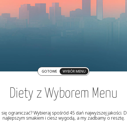
GOTOWE
WYBÓR MENU
Diety z Wyborem Menu
z się ograniczać? Wybieraj spośród 45 dań najwyższej jakości. De
najlepszym smakiem i ciesz wygodą, a my zadbamy o resztę.