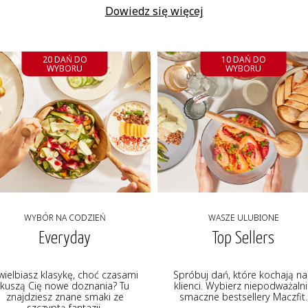
Dowiedz się więcej
20 DAŃ DO
10 DAŃ DO
WYBORU
WYBORU
WYBÓR NA CODZIEŃ
WASZE ULUBIONE
Everyday
Top Sellers
wielbiasz klasykę, choć czasami
Spróbuj dań, które kochają na
kuszą Cię nowe doznania? Tu
klienci. Wybierz niepodważaln
znajdziesz znane smaki ze
smaczne bestsellery Maczfit.
szczyptą fantazji.