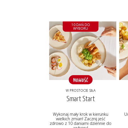
10 DAŃ DO
WYBORU
W PROSTOCIE SIŁA
Smart Start
Wykonaj mały krok w kierunku
U
wielkich zmian! Zacznij jeść
zdrowo z 10 daniami dziennie do
wyboru!