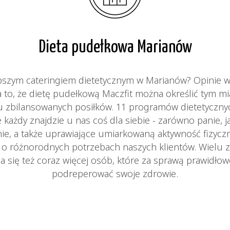
Dieta pudełkowa Marianów
epszym cateringiem dietetycznym w Marianów? Opinie 
a to, że dietę pudełkową Maczfit można określić tym m
ciu zbilansowanych posiłków. 11 programów dietetyczn
 każdy znajdzie u nas coś dla siebie - zarówno panie, j
ie, a także uprawiające umiarkowaną aktywność fizycz
ą o różnorodnych potrzebach naszych klientów. Wielu z
a się też coraz więcej osób, które za sprawą prawidło
podreperować swoje zdrowie.