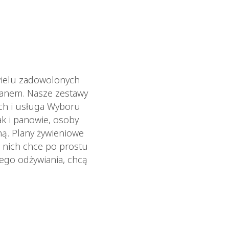
wielu zadowolonych
ianem. Nasze zestawy
ych i usługa Wyboru
ak i panowie, osoby
ną. Plany żywieniowe
 nich chce po prostu
wego odżywiania, chcą