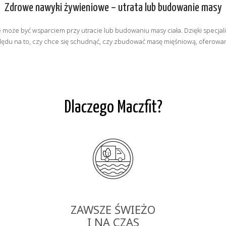
Zdrowe nawyki żywieniowe – utrata lub budowanie masy
że może być wsparciem przy utracie lub budowaniu masy ciała. Dzięki spec
ędu na to, czy chce się schudnąć, czy zbudować masę mięśniową, oferowa
Dlaczego Maczfit?
ZAWSZE ŚWIEŻO
I NA CZAS