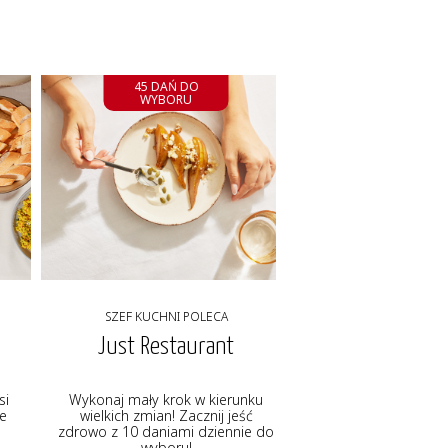
45 DAŃ DO
WYBORU
SZEF KUCHNI POLECA
Just Restaurant
si
Wykonaj mały krok w kierunku
ie
wielkich zmian! Zacznij jeść
zdrowo z 10 daniami dziennie do
wyboru!