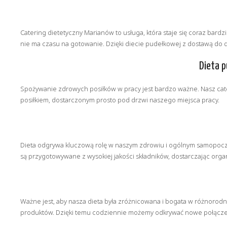
Catering dietetyczny Marianów to usługa, która staje się coraz bardz
nie ma czasu na gotowanie. Dzięki diecie pudełkowej z dostawą d
Dieta 
Spożywanie zdrowych posiłków w pracy jest bardzo ważne. Nasz cater
posiłkiem, dostarczonym prosto pod drzwi naszego miejsca pracy.
Dieta odgrywa kluczową rolę w naszym zdrowiu i ogólnym samopoczuc
są przygotowywane z wysokiej jakości składników, dostarczając or
Ważne jest, aby nasza dieta była zróżnicowana i bogata w różnorod
produktów. Dzięki temu codziennie możemy odkrywać nowe połącz