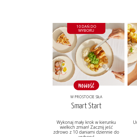
10 DAŃ DO
WYBORU
W PROSTOCIE SIŁA
Smart Start
Wykonaj mały krok w kierunku
U
wielkich zmian! Zacznij jeść
zdrowo z 10 daniami dziennie do
wyboru!