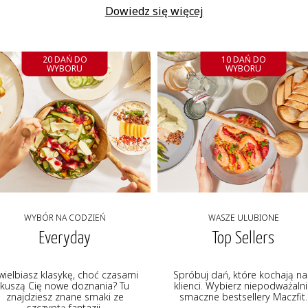
Dowiedz się więcej
20 DAŃ DO
10 DAŃ DO
WYBORU
WYBORU
WYBÓR NA CODZIEŃ
WASZE ULUBIONE
Everyday
Top Sellers
wielbiasz klasykę, choć czasami
Spróbuj dań, które kochają na
kuszą Cię nowe doznania? Tu
klienci. Wybierz niepodważaln
znajdziesz znane smaki ze
smaczne bestsellery Maczfit.
szczyptą fantazji.