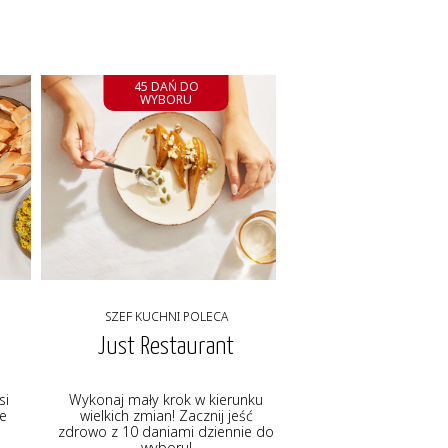
45 DAŃ DO
WYBORU
SZEF KUCHNI POLECA
Just Restaurant
si
Wykonaj mały krok w kierunku
ie
wielkich zmian! Zacznij jeść
zdrowo z 10 daniami dziennie do
wyboru!