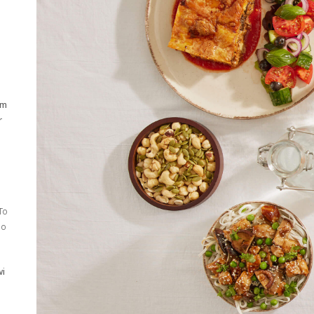
am
r
To
go
wi