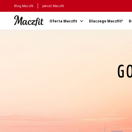
Blog Maczfit
Jakość Maczfit
Oferta Maczfit
Dlaczego Maczfit?
D
Strona główna
G