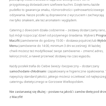
przygotowują doświadczeni szefowie kuchni. Dzięki temu każde
pudełko to gwarancja smaku, różnorodności i pełnowartościowego
odżywiania. Nasze posiłki są doprawione z wyczuciem i zachwycają
nie tylko smakiem, ale też aromatem i wyglądem.
Catering z dowozem działa codziennie – zestawy dostarczamy rano,
byś mógł rozpocząć dzień od pożywnego śniadania. Wybierz
Progr
Maczfit
(zamówienie do godziny 15:00 – dostawa pojutrze) lub
Wybó
Menu
(zamówienie do 14:00, minimum 3 dni wcześniej). W każdej
chwili możesz też modyfikować swoje zamówienie – zmienić adres,
kaloryczność, a nawet przerwać dostawy na czas wyjazdu.
Każdy posiłek trafia do Ciebie świeży i bezpieczny – dostarczany
samochodami-chłodniami
i zapakowany w higieniczne opakowania. 
najwyższy standard jakości, jakiego możesz oczekiwać od najlepsze
cateringu dietetycznego w Gorzowie Wielkopolskim.
Nie zastanawiaj się dłużej – postaw na jakość i zamów dietę pod drz
z Maczfit!