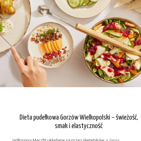
Dieta pudełkowa Gorzów Wielkopolski – świeżość,
smak i elastyczność
Jadłospisy Maczfit układane są przez dietetyków,
a dania