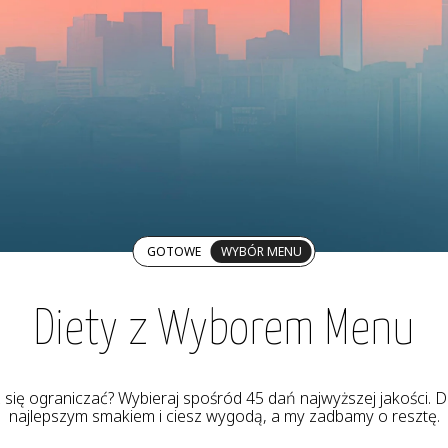
GOTOWE
WYBÓR MENU
Diety z Wyborem Menu
z się ograniczać? Wybieraj spośród 45 dań najwyższej jakości. De
najlepszym smakiem i ciesz wygodą, a my zadbamy o resztę.