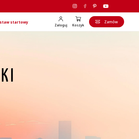
Zamów
staw startowy
Zaloguj
Koszyk
KI