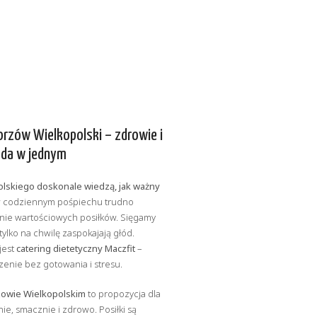
orzów Wielkopolski – zdrowie i
da w jednym
lskiego doskonale wiedzą, jak ważny
 codziennym pośpiechu trudno
nie wartościowych posiłków. Sięgamy
 tylko na chwilę zaspokajają głód.
jest
catering dietetyczny Maczfit
–
enie bez gotowania i stresu.
zowie Wielkopolskim
to propozycja dla
ie, smacznie i zdrowo. Posiłki są