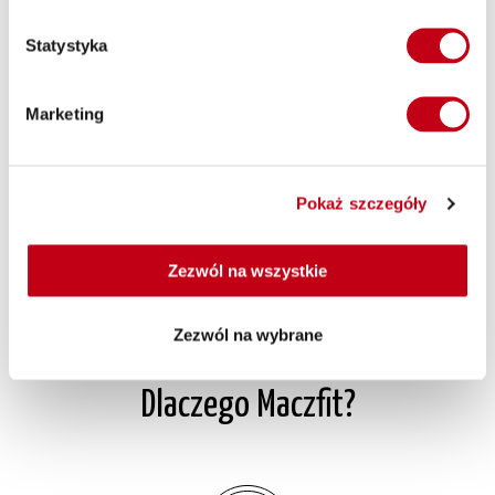
Zdrowa dieta – zróżnicowane posiłki
Statystyka
Nasza zdrowa dieta jest bardzo dobrze zbilansowana i
urozmaicona. Oferujemy różnorodne posiłki, które zawierają
Marketing
wszystkie niezbędne składniki odżywcze. Dzięki temu nasza
dieta pudełkowa to nie tylko zdrowe jedzenie, ale przede
wszystkim zbilansowane i pełnowartościowe posiłki.
Pokaż szczegóły
Z nami zdrowe jedzenie jest na wyciągnięcie ręki.
Zapraszamy do skorzystania z naszej oferty cateringu
dietetycznego. Maczfit!
Zezwól na wszystkie
Zezwól na wybrane
Dlaczego Maczfit?