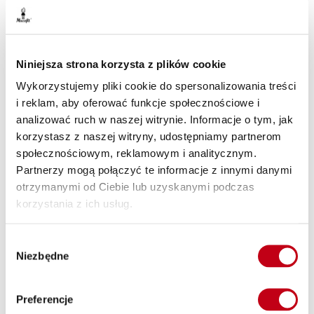
Nasz catering z dostawą do biura to doskonałe rozwiązanie
dla osób pracujących. Dzięki naszej ofercie nawet w pracy
będziesz mógł cieszyć się zdrowym i smacznym jedzeniem.
Niniejsza strona korzysta z plików cookie
Dieta pudełkowa – zdrowe nawyki żywieniowe
Wykorzystujemy pliki cookie do spersonalizowania treści
i reklam, aby oferować funkcje społecznościowe i
Dieta pudełkowa to doskonały sposób na naukę zdrowych
analizować ruch w naszej witrynie. Informacje o tym, jak
nawyków żywieniowych. Oferowane przez nas zdrowe
korzystasz z naszej witryny, udostępniamy partnerom
jedzenie pokaże Ci, jak należy jeść, żeby schudnąć, zbudować
społecznościowym, reklamowym i analitycznym.
masę ciała lub utrzymać dotychczasową wagę. Z nami zdrowe
Partnerzy mogą połączyć te informacje z innymi danymi
jedzenie jest na wyciągnięcie ręki.
otrzymanymi od Ciebie lub uzyskanymi podczas
Smaczne posiłki – wysoka jakość
korzystania z ich usług.
Oferowane przez nas posiłki są smaczne, czego zasługą są
Wybór
wysokiej jakości składniki. Korzystamy tylko z najlepszych
Niezbędne
zgody
składników, dzięki czemu nasze dania są nie tylko zdrowe, ale
przede wszystkim smaczne. Z nami zdrowa dieta to
przyjemność, a nie obowiązek.
Preferencje