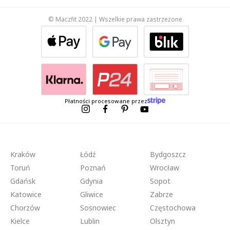
© Maczfit 2022 | Wszelkie prawa zastrzeżone
Płatności procesowane przez
Kraków
Łódź
Bydgoszcz
Toruń
Poznań
Wrocław
Gdańsk
Gdynia
Sopot
Katowice
Gliwice
Zabrze
Chorzów
Sosnowiec
Częstochowa
Kielce
Lublin
Olsztyn