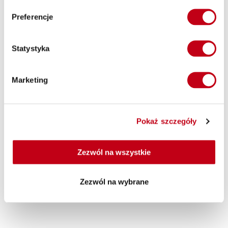
Poczuj ulgę z dietą łagodną dla układu
Preferencje
pokarmowego. Zapomnij o
dolegliwościach – zdrowy wybór nigdy nie
był pyszniejszy!
Statystyka
Zobacz menu
Szczegóły diety
Marketing
78,99 zł
Cena od
/ dzień
56,08 zł
od
/ dzień
Pokaż szczegóły
Cena przy zamówieniu na min. 30 dni
(cena regularna -29%)
Zezwól na wszystkie
Zamów
Zezwól na wybrane