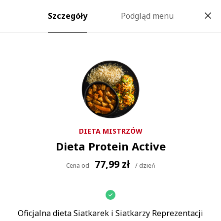
Catering dietetyczny z Wyborem Menu
Szczegóły
Podgląd menu
Zamów
Wybierz
Gotową Dietę
Strona główna
dla siebie
Masz nietolerancje? Chcesz jeść zdrowo? Nie
chcesz wybierać? Poniżej znajdziesz dietę
dopasowaną do Twoich potrzeb.
DIETA MISTRZÓW
Dieta
Protein Active
Zamów dietę
77,99 zł
Cena od
/ dzień
Oficjalna dieta Siatkarek i Siatkarzy Reprezentacji