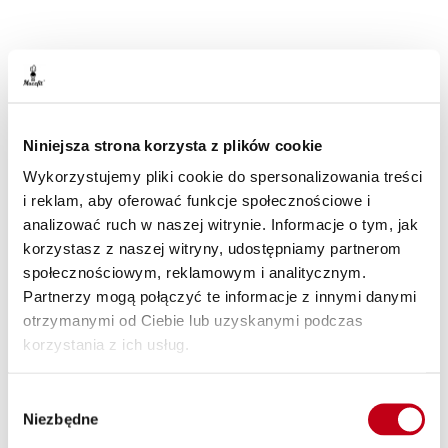
Cena przy zamówieniu na min. 30 dni
(cena regularna -29%)
Zamów
Niniejsza strona korzysta z plików cookie
Wykorzystujemy pliki cookie do spersonalizowania treści
i reklam, aby oferować funkcje społecznościowe i
analizować ruch w naszej witrynie. Informacje o tym, jak
korzystasz z naszej witryny, udostępniamy partnerom
społecznościowym, reklamowym i analitycznym.
Partnerzy mogą połączyć te informacje z innymi danymi
otrzymanymi od Ciebie lub uzyskanymi podczas
korzystania z ich usług.
DLA WRAŻLIWYCH JELIT
FODMAP
Wybór
Niezbędne
zgody
1200 kcal
1500 kcal
1800 kcal
2000 kcal