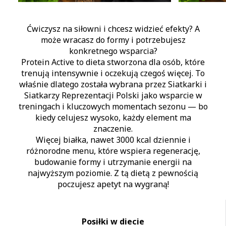
Idealny
Wy
Ćwiczysz na siłowni i chcesz widzieć efekty? A
może wracasz do formy i potrzebujesz
pr
bilans
konkretnego wsparcia?
Liczenie kalorii i
Eliminujesz
Protein Active to dieta stworzona dla osób, które
makroelementów
zostaw naszym
rośliny s
trenują intensywnie i oczekują czegoś więcej. To
specjalistom.
diet
właśnie dlatego została wybrana przez Siatkarki i
Siatkarzy Reprezentacji Polski jako wsparcie w
treningach i kluczowych momentach sezonu — bo
kiedy celujesz wysoko, każdy element ma
znaczenie.
Więcej białka, nawet 3000 kcal dziennie i
różnorodne menu, które wspiera regenerację,
Znajdź dietę pudełkową
budowanie formy i utrzymanie energii na
najwyższym poziomie. Z tą dietą z pewnością
dla siebie
poczujesz apetyt na wygraną!
Posiłki w diecie