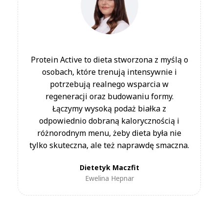
1200 kcal
1500 kcal
1800 kcal
2000 kcal
2500 kcal
3000 kcal
Jeszcze nigdy Made in Poland nie
smakowało aż tak dobrze! Ta dieta łączy
Protein Active to dieta stworzona z myślą o
ulubione domowe dania z wygodą
osobach, które trenują intensywnie i
gotowych posiłków na każdy dzień.
potrzebują realnego wsparcia w
Zobacz menu
Szczegóły diety
regeneracji oraz budowaniu formy.
Łączymy wysoką podaż białka z
odpowiednio dobraną kalorycznością i
66,99 zł
Cena od
/ dzień
różnorodnym menu, żeby dieta była nie
47,56 zł
tylko skuteczna, ale też naprawdę smaczna.
od
/ dzień
Cena przy zamówieniu na min. 30 dni
Dietetyk Maczfit
(cena regularna -29%)
Ewelina Hepnar
Zamów