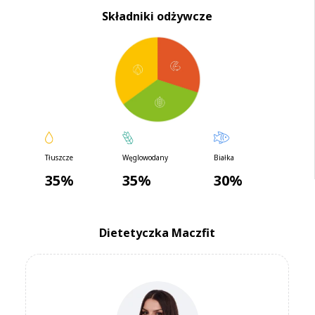
61,49 zł
Cena od
/ dzień
Składniki odżywcze
43,66 zł
od
/ dzień
Cena przy zamówieniu na min. 30 dni
(cena regularna -29%)
Zamów
Tłuszcze
Węglowodany
Białka
35%
35%
30%
Dietetyczka Maczfit
DOMOWA KUCHNIA
Polish Comfort