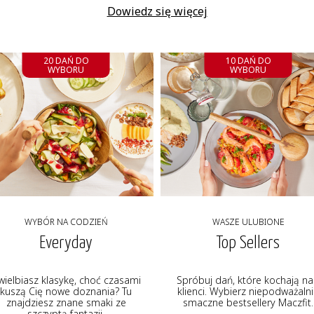
Dowiedz się więcej
20 DAŃ DO
10 DAŃ DO
WYBORU
WYBORU
WYBÓR NA CODZIEŃ
WASZE ULUBIONE
Everyday
Top Sellers
wielbiasz klasykę, choć czasami
Spróbuj dań, które kochają na
kuszą Cię nowe doznania? Tu
klienci. Wybierz niepodważaln
znajdziesz znane smaki ze
smaczne bestsellery Maczfit.
szczyptą fantazji.