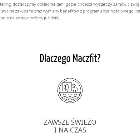
tering dostarczymy dokładnie tam, gdzie chcesz! Wystarczy zamówić swój z
nia swoimi zakupami oraz wymiany benefitów z programu lojalnościowego. Na
enie na zestaw próbny już dziś!
Dlaczego Maczfit?
ZAWSZE ŚWIEŻO
I NA CZAS