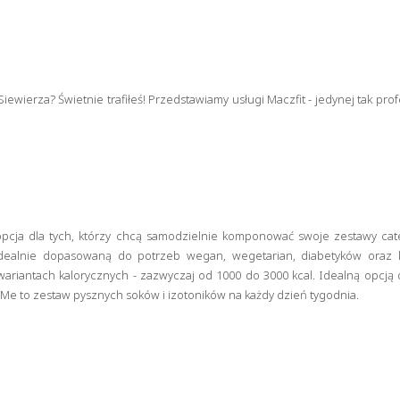
wierza? Świetnie trafiłeś! Przedstawiamy usługi Maczfit - jedynej tak profe
pcja dla tych, którzy chcą samodzielnie komponować swoje zestawy cat
dealnie dopasowaną do potrzeb wegan, wegetarian, diabetyków oraz k
wariantach kalorycznych - zazwyczaj od 1000 do 3000 kcal. Idealną opcją 
 Me to zestaw pysznych soków i izotoników na każdy dzień tygodnia.