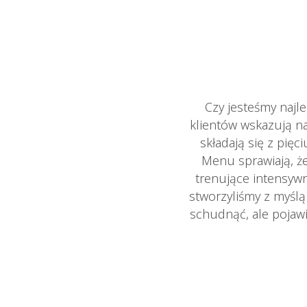
Czy jesteśmy najl
klientów wskazują n
składają się z pię
Menu sprawiają, że
trenujące intensywn
stworzyliśmy z myśl
schudnąć, ale pojawi