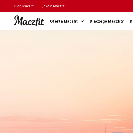
Blog Maczfit
Jakość Maczfit
Oferta Maczfit
Dlaczego Maczfit?
D
Strona główna