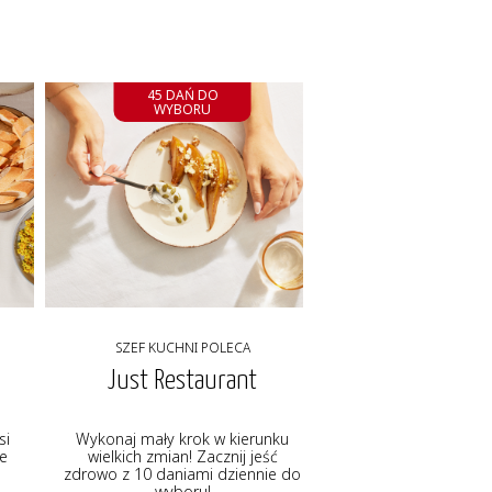
45 DAŃ DO
WYBORU
SZEF KUCHNI POLECA
Just Restaurant
si
Wykonaj mały krok w kierunku
ie
wielkich zmian! Zacznij jeść
zdrowo z 10 daniami dziennie do
wyboru!