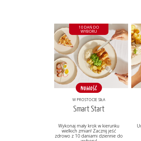
10 DAŃ DO
WYBORU
W PROSTOCIE SIŁA
Smart Start
Wykonaj mały krok w kierunku
U
wielkich zmian! Zacznij jeść
zdrowo z 10 daniami dziennie do
wyboru!