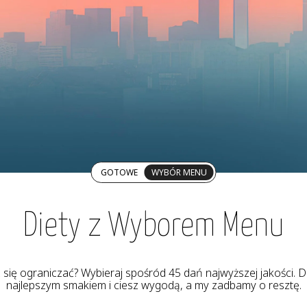
GOTOWE
WYBÓR MENU
Diety z Wyborem Menu
z się ograniczać? Wybieraj spośród 45 dań najwyższej jakości. De
najlepszym smakiem i ciesz wygodą, a my zadbamy o resztę.