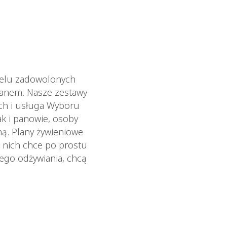
wielu zadowolonych
ianem. Nasze zestawy
ych i usługa Wyboru
ak i panowie, osoby
ną. Plany żywieniowe
 nich chce po prostu
wego odżywiania, chcą