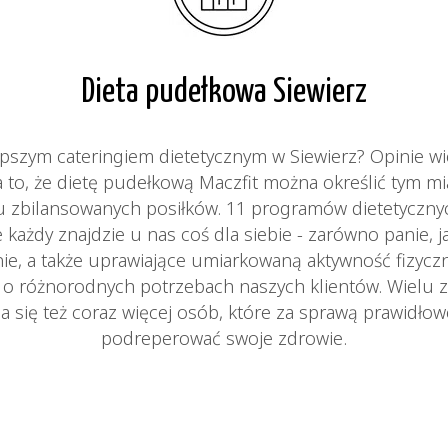
Dieta pudełkowa Siewierz
epszym cateringiem dietetycznym w Siewierz? Opinie 
a to, że dietę pudełkową Maczfit można określić tym m
ciu zbilansowanych posiłków. 11 programów dietetyczn
 każdy znajdzie u nas coś dla siebie - zarówno panie, j
ie, a także uprawiające umiarkowaną aktywność fizycz
ą o różnorodnych potrzebach naszych klientów. Wielu z
a się też coraz więcej osób, które za sprawą prawidło
podreperować swoje zdrowie.