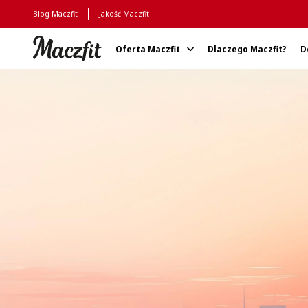
Blog Maczfit
Jakość Maczfit
Oferta Maczfit
Dlaczego Maczfit?
D
Strona główna