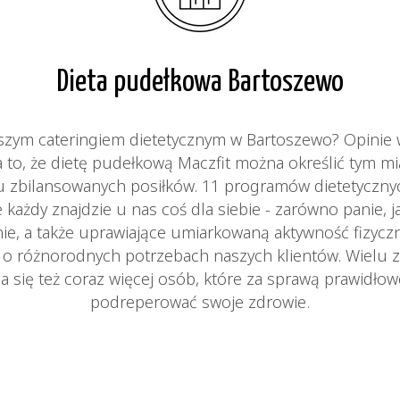
Dieta pudełkowa Bartoszewo
pszym cateringiem dietetycznym w Bartoszewo? Opinie
a to, że dietę pudełkową Maczfit można określić tym m
ciu zbilansowanych posiłków. 11 programów dietetyczn
 każdy znajdzie u nas coś dla siebie - zarówno panie, j
ie, a także uprawiające umiarkowaną aktywność fizycz
ą o różnorodnych potrzebach naszych klientów. Wielu z
a się też coraz więcej osób, które za sprawą prawidło
podreperować swoje zdrowie.