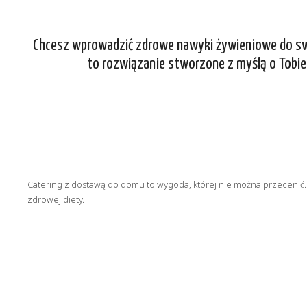
Chcesz wprowadzić zdrowe nawyki żywieniowe do swoj
to rozwiązanie stworzone z myślą o Tobie!
Catering z dostawą do domu to wygoda, której nie można przecenić. 
zdrowej diety.