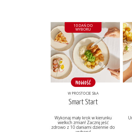
10 DAŃ DO
WYBORU
W PROSTOCIE SIŁA
Smart Start
Wykonaj mały krok w kierunku
U
wielkich zmian! Zacznij jeść
zdrowo z 10 daniami dziennie do
wyboru!