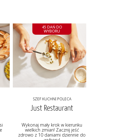
45 DAŃ DO
WYBORU
SZEF KUCHNI POLECA
Just Restaurant
si
Wykonaj mały krok w kierunku
ie
wielkich zmian! Zacznij jeść
zdrowo z 10 daniami dziennie do
wyboru!