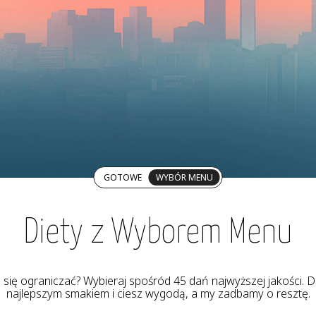
GOTOWE
WYBÓR MENU
Diety z Wyborem Menu
z się ograniczać? Wybieraj spośród 45 dań najwyższej jakości. De
najlepszym smakiem i ciesz wygodą, a my zadbamy o resztę.