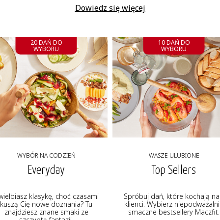
Dowiedz się więcej
20 DAŃ DO
10 DAŃ DO
WYBORU
WYBORU
WYBÓR NA CODZIEŃ
WASZE ULUBIONE
Everyday
Top Sellers
wielbiasz klasykę, choć czasami
Spróbuj dań, które kochają na
kuszą Cię nowe doznania? Tu
klienci. Wybierz niepodważaln
znajdziesz znane smaki ze
smaczne bestsellery Maczfit.
szczyptą fantazji.