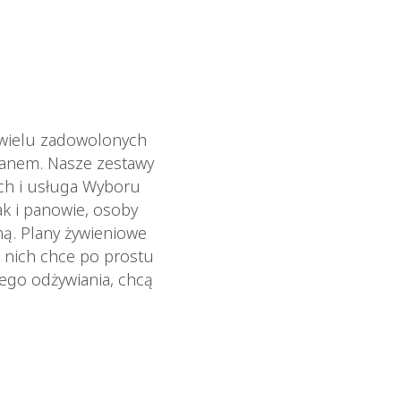
 wielu zadowolonych
ianem. Nasze zestawy
ych i usługa Wyboru
ak i panowie, osoby
ną. Plany żywieniowe
 nich chce po prostu
wego odżywiania, chcą