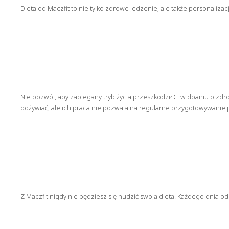
Dieta od Maczfit to nie tylko zdrowe jedzenie, ale także personali
Nie pozwól, aby zabiegany tryb życia przeszkodził Ci w dbaniu o zd
odżywiać, ale ich praca nie pozwala na regularne przygotowywanie 
Z Maczfit nigdy nie będziesz się nudzić swoją dietą! Każdego dnia o