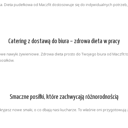
zacja. Dieta pudełkowa od Maczfit dostosowuje się do indywidualnych potrze
Catering z dostawą do biura – zdrowa dieta w pracy
rowe nawyki żywieniowe. Zdrowa dieta prosto do Twojego biura od Maczfit to
posiłków.
Smaczne posiłki, które zachwycają różnorodnością
dkryjesz nowe smaki, o co dbają nasi kucharze. To właśnie oni przygotowują