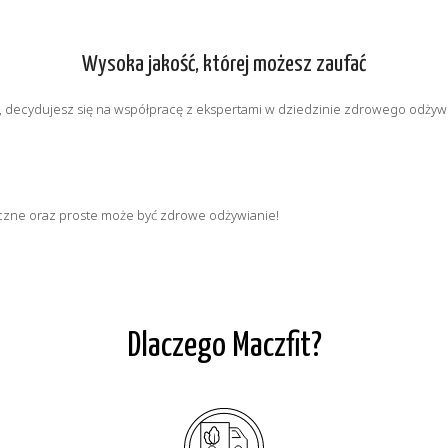
Wysoka jakość, której możesz zaufać
decydujesz się na współpracę z ekspertami w dziedzinie zdrowego odżywiani
maczne oraz proste może być zdrowe odżywianie!
Dlaczego Maczfit?