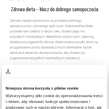
Zdrowa dieta – klucz do dobrego samopoczucia
Zdrowe nawyki żywieniowe są podstawą dobrego
samopoczucia i zdrowego stylu życia. Odpowiednia dieta
pozwala nam zadbać o nasze ciało, dostarczając mu
wszystkich niezbędnych składników odżywczych. Catering
dietetyczny Łagiewniki oferuje zbilansowane posiłki, które są
przygotowane przez doświadczonych dietetyków. Każde
danie jest starannie skomponowane, aby dostarczyć
organizmowi wszystkich niezbędnych substancji.
Catering z dostawą do biura – zdrowe jedzenie
w pracy
Nasz styl życia często nie pozwala nam na regularne
Niniejsza strona korzysta z plików cookie
spożywanie zdrowych posiłków w pracy. Zamiast tego
Wykorzystujemy pliki cookie do spersonalizowania treści
sięgamy po fast foody i niezdrowe przekąski. Możemy jednak
i reklam, aby oferować funkcje społecznościowe i
to zmienić, ponieważ catering dietetyczny Łagiewniki oferuje
analizować ruch w naszej witrynie. Informacje o tym, jak
dostawy także do biur. Dzięki temu nie musimy martwić się o