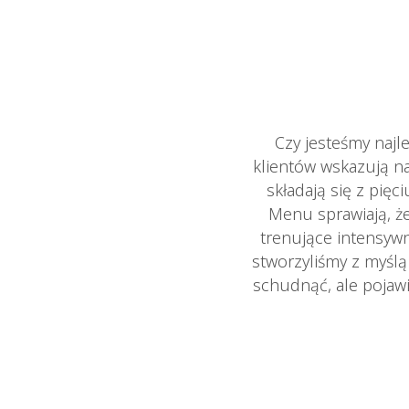
Czy jesteśmy naj
klientów wskazują n
składają się z pię
Menu sprawiają, że
trenujące intensywn
stworzyliśmy z myśl
schudnąć, ale pojawi