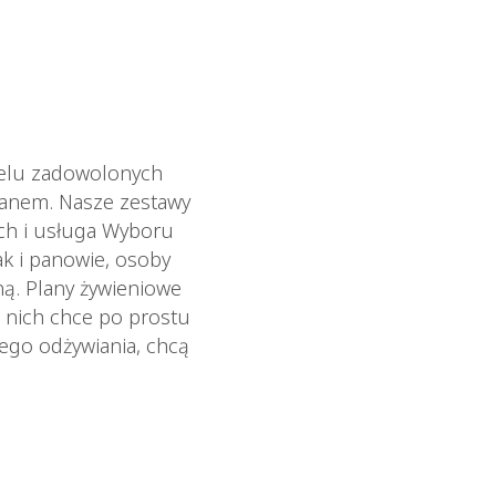
ielu zadowolonych
ianem. Nasze zestawy
ych i usługa Wyboru
ak i panowie, osoby
ną. Plany żywieniowe
 nich chce po prostu
wego odżywiania, chcą