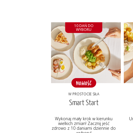
10 DAŃ DO
WYBORU
W PROSTOCIE SIŁA
Smart Start
Wykonaj mały krok w kierunku
U
wielkich zmian! Zacznij jeść
zdrowo z 10 daniami dziennie do
wyboru!