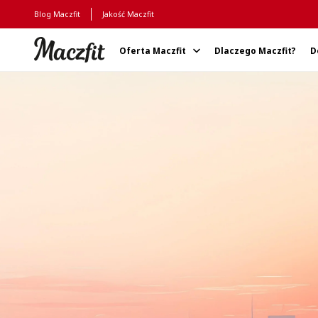
Blog Maczfit
Jakość Maczfit
Oferta Maczfit
Dlaczego Maczfit?
D
Strona główna