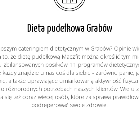
Dieta pudełkowa Grabów
lepszym cateringiem dietetycznym w Grabów? Opinie w
a to, że dietę pudełkową Maczfit można określić tym m
ciu zbilansowanych posiłków. 11 programów dietetyczn
 każdy znajdzie u nas coś dla siebie - zarówno panie, j
ie, a także uprawiające umiarkowaną aktywność fizycz
ą o różnorodnych potrzebach naszych klientów. Wielu z
a się też coraz więcej osób, które za sprawą prawidło
podreperować swoje zdrowie.