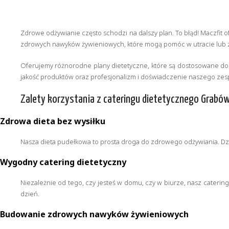
Zdrowe odżywianie często schodzi na dalszy plan. To błąd! Maczfit 
zdrowych nawyków żywieniowych, które mogą pomóc w utracie lub 
Oferujemy różnorodne plany dietetyczne, które są dostosowane do i
jakość produktów oraz profesjonalizm i doświadczenie naszego zesp
Zalety korzystania z cateringu dietetycznego Grabó
Zdrowa dieta bez wysiłku
Nasza dieta pudełkowa to prosta droga do zdrowego odżywiania. Dzi
Wygodny catering dietetyczny
Niezależnie od tego, czy jesteś w domu, czy w biurze, nasz caterin
dzień.
Budowanie zdrowych nawyków żywieniowych