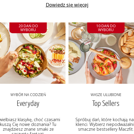
Dowiedz się więcej
20 DAŃ DO
10 DAŃ DO
WYBORU
WYBORU
WYBÓR NA CODZIEŃ
WASZE ULUBIONE
Everyday
Top Sellers
wielbiasz klasykę, choć czasami
Spróbuj dań, które kochają na
kuszą Cię nowe doznania? Tu
klienci. Wybierz niepodważaln
znajdziesz znane smaki ze
smaczne bestsellery Maczfit.
szczyptą fantazji.