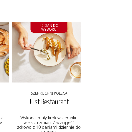
45 DAŃ DO
WYBORU
SZEF KUCHNI POLECA
Just Restaurant
si
Wykonaj mały krok w kierunku
ie
wielkich zmian! Zacznij jeść
zdrowo z 10 daniami dziennie do
wyboru!