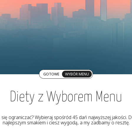
GOTOWE
WYBÓR MENU
Diety z Wyborem Menu
z się ograniczać? Wybieraj spośród 45 dań najwyższej jakości. De
najlepszym smakiem i ciesz wygodą, a my zadbamy o resztę.