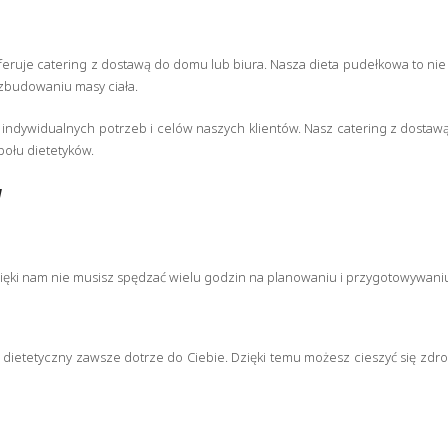
oferuje catering z dostawą do domu lub biura. Nasza dieta pudełkowa to n
zbudowaniu masy ciała.
ndywidualnych potrzeb i celów naszych klientów. Nasz catering z dostawą d
ołu dietetyków.
w
ęki nam nie musisz spędzać wielu godzin na planowaniu i przygotowywaniu 
g dietetyczny zawsze dotrze do Ciebie. Dzięki temu możesz cieszyć się zd