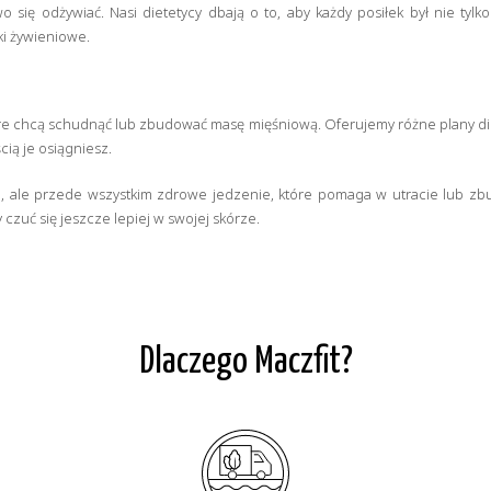
wo się odżywiać. Nasi dietetycy dbają o to, aby każdy posiłek był nie tyl
ki żywieniowe.
tóre chcą schudnąć lub zbudować masę mięśniową. Oferujemy różne plany d
cią je osiągniesz.
u, ale przede wszystkim zdrowe jedzenie, które pomaga w utracie lub zb
 czuć się jeszcze lepiej w swojej skórze.
Dlaczego Maczfit?