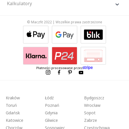
Kalkulatory
© Maczfit 2022 | Wszelkie prawa zastrzeżone
Płatności procesowane przez
Kraków
Łódź
Bydgoszcz
Toruń
Poznań
Wrocław
Gdańsk
Gdynia
Sopot
Katowice
Gliwice
Zabrze
Chorzów
Sosnowiec
Częstochowa