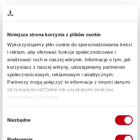
Zdrowe nawyki żywieniowe niezależnie od
miejsca
Niniejsza strona korzysta z plików cookie
Nie ważne, czy pracujesz z domu, czy z biura – nasz catering
Wykorzystujemy pliki cookie do spersonalizowania treści
z dostawą do biura dotrze wszędzie. Zdrowa dieta w pracy
i reklam, aby oferować funkcje społecznościowe i
jest równie ważna, co w domu. Odpowiednio skomponowane
analizować ruch w naszej witrynie. Informacje o tym, jak
posiłki wpływają na lepszą koncentrację i efektywność w ciągu
korzystasz z naszej witryny, udostępniamy partnerom
dnia. Dzięki naszym boxom, z łatwością wprowadzisz zdrowe
społecznościowym, reklamowym i analitycznym.
nawyki żywieniowe do swojego życia.
Partnerzy mogą połączyć te informacje z innymi danymi
otrzymanymi od Ciebie lub uzyskanymi podczas
korzystania z ich usług.
Zróżnicowane posiłki dla aktywnych
Wybór
Trenujesz, a może dopiero planujesz rozpocząć swoją
Niezbędne
zgody
przygodę z aktywnością fizyczną? Nasza zbilansowana dieta
pudełkowa będzie Cię wspierać. Dzięki odpowiednio
dobranej kaloryczności i składnikom smaczne posiłki
Preferencje