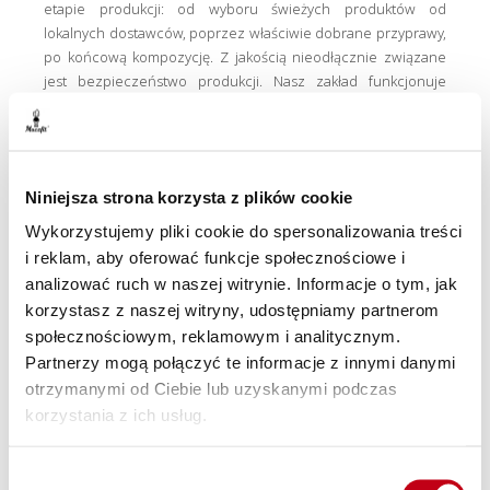
etapie produkcji: od wyboru świeżych produktów od
lokalnych dostawców, poprzez właściwie dobrane przyprawy,
po końcową kompozycję. Z jakością nieodłącznie związane
jest bezpieczeństwo produkcji. Nasz zakład funkcjonuje
według standardów HACCP i posiada certyfikat TÜV.
Dołącz do tysięcy zadowolonych klientów w całej Polsce!
Wybierz zdrową dietę pudełkową Maczfit dla siebie.
Niniejsza strona korzysta z plików cookie
Wykorzystujemy pliki cookie do spersonalizowania treści
i reklam, aby oferować funkcje społecznościowe i
Zdrowa dieta pudełkowa - różnorodna oferta
analizować ruch w naszej witrynie. Informacje o tym, jak
Maczfit
korzystasz z naszej witryny, udostępniamy partnerom
społecznościowym, reklamowym i analitycznym.
Partnerzy mogą połączyć te informacje z innymi danymi
otrzymanymi od Ciebie lub uzyskanymi podczas
W naszej ofercie znajdziesz zarówno “Dietę z Wyborem
korzystania z ich usług.
Menu”, jak i “Gotowe diety”
, czyli programy dopasowane do
potrzeb określonych grup klientów. Jeśli jesteś indywidualistą i
cenisz sobie wybór, postaw na “Dietę w Wyborem Menu”. Tam
Wybór