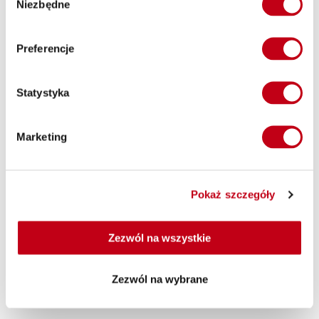
czekają na Ciebie trzy warianty: “Everyday”, “Top Sellers” i “Just
Niezbędne
zgody
Restaurant”, czyli łącznie kilkadziesiąt pysznych i zdrowych
propozycji.
Preferencje
“Gotowe diety” polecamy przede wszystkim klientom na
Statystyka
dietach eliminacyjnych. Mamy odpowiednio zbilansowane
programy dla wegetarian, wegan i osób z nietolerancjami
Marketing
pokarmowymi. To jednak nie wszystko. W naszej ofercie
znajdziesz również jedną z najzdrowszych diet, która
doskonale wspiera układ krwionośny. Nie zapominamy
również o pacjentach z chorą tarczycą - specjalnie dla nich
Pokaż szczegóły
przygotowaliśmy program Hypo Hashimoto. Stale się
rozwijamy i wprowadzamy nowości. Jedną z nich jest dieta
Intermittent Fasting, czyli post przerywany, który wspomaga
Zezwól na wszystkie
proces bezpiecznego odchudzania. Sprawdź szczegóły
oferty, wybierz dietę i przekonaj się, jak smakuje catering
Maczfit. Zamówienie możesz złożyć za pomocą naszej strony
Zezwól na wybrane
internetowej lub aplikacji mobilnej.