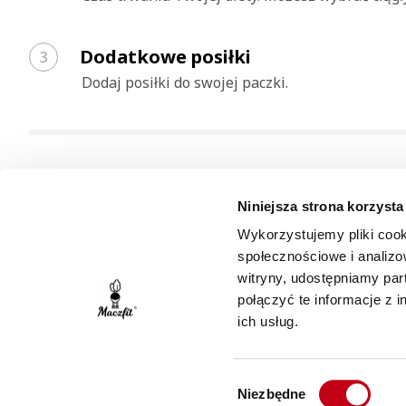
Dodatkowe posiłki
3
z weekendami
bez weeken
Dodaj posiłki do swojej paczki.
Dodaj posiłek do swojej diety
Sztućce biodegradowalne
4
Niniejsza strona korzysta
Jesz z partnerem? Przyjdą goście wieczorem? Dodaj
Dobierz sztućce jednorazowe
Wykorzystujemy pliki cook
5 rodzajów posiłków
społecznościowe i analizo
Sztućce biodegradowalne
witryny, udostępniamy pa
3 różne wielkości do wyboru
połączyć te informacje z 
ich usług.
Chcę otrzymać sztućce jednorazowe
0.98 zł
Cena:
/ dzień
Wybór
Niezbędne
zgody