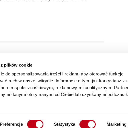
dów
 z plików cookie
 posiłki do swojej paczki.
ie do spersonalizowania treści i reklam, aby oferować funkcje
wać ruch w naszej witrynie. Informacje o tym, jak korzystasz z 
rtnerom społecznościowym, reklamowym i analitycznym. Partn
innymi danymi otrzymanymi od Ciebie lub uzyskanymi podczas k
Preferencje
Statystyka
Marketing