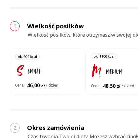
Wielkość posiłków
1
Wielkość posiłków, które otrzymasz w swojej die
ok. 1100 kcal
ok. 900 kcal
46,00
48,50
Cena:
zł
/ dzień
Cena:
zł
/ dzień
Okres zamówienia
2
Czas trwania Twojej diety. Możesz wybrać ciągł