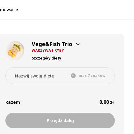
umowanie
Vege&Fish Trio
WARZYWA I RYBY
Szczegóły diety
Nazwij swoją dietę
max 7 znaków
0,00
Razem
zł
Przejdź dalej