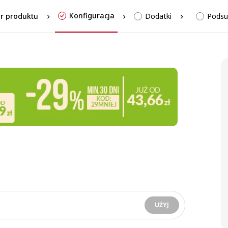
Konfiguracja
r produktu
Dodatki
Pods
UŻYJ