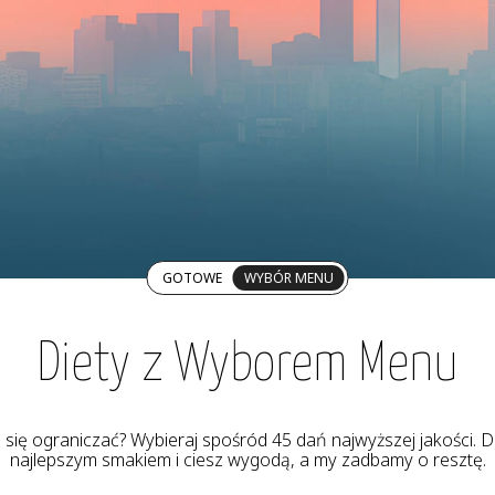
GOTOWE
WYBÓR MENU
Diety z Wyborem Menu
z się ograniczać? Wybieraj spośród 45 dań najwyższej jakości. De
najlepszym smakiem i ciesz wygodą, a my zadbamy o resztę.