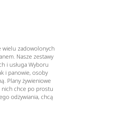
ie wielu zadowolonych
ianem. Nasze zestawy
ych i usługa Wyboru
ak i panowie, osoby
ną. Plany żywieniowe
 nich chce po prostu
wego odżywiania, chcą