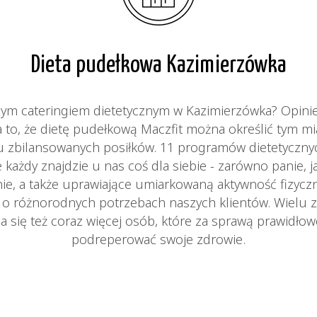
Dieta pudełkowa Kazimierzówka
zym cateringiem dietetycznym w Kazimierzówka? Opin
a to, że dietę pudełkową Maczfit można określić tym m
ciu zbilansowanych posiłków. 11 programów dietetyczn
 każdy znajdzie u nas coś dla siebie - zarówno panie, j
ie, a także uprawiające umiarkowaną aktywność fizycz
ą o różnorodnych potrzebach naszych klientów. Wielu z
a się też coraz więcej osób, które za sprawą prawidło
podreperować swoje zdrowie.