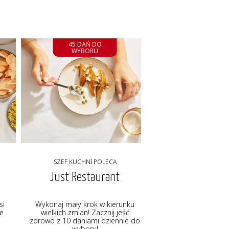
45 DAŃ DO
WYBORU
SZEF KUCHNI POLECA
Just Restaurant
si
Wykonaj mały krok w kierunku
ie
wielkich zmian! Zacznij jeść
zdrowo z 10 daniami dziennie do
wyboru!