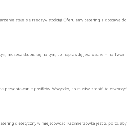
arzenie staje się rzeczywistością! Oferujemy catering z dostawą do
zyń, możesz skupić się na tym, co naprawdę jest ważne – na Twoim
 na przygotowanie posiłków. Wszystko, co musisz zrobić, to otworzyć
ering dietetyczny w miejscowości Kazimierzówka jest tu po to, aby