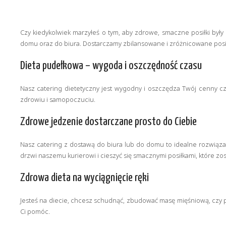
Czy kiedykolwiek marzyłeś o tym, aby zdrowe, smaczne posiłki były
domu oraz do biura. Dostarczamy zbilansowane i zróżnicowane posi
Dieta pudełkowa – wygoda i oszczędność czasu
Nasz catering dietetyczny jest wygodny i oszczędza Twój cenny c
zdrowiu i samopoczuciu.
Zdrowe jedzenie dostarczane prosto do Ciebie
Nasz catering z dostawą do biura lub do domu to idealne rozwiązani
drzwi naszemu kurierowi i cieszyć się smacznymi posiłkami, które zos
Zdrowa dieta na wyciągnięcie ręki
Jesteś na diecie, chcesz schudnąć, zbudować masę mięśniową, czy 
Ci pomóc.