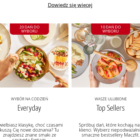
Dowiedz się więcej
20 DAŃ DO
10 DAŃ DO
WYBORU
WYBORU
WYBÓR NA CODZIEŃ
WASZE ULUBIONE
Everyday
Top Sellers
wielbiasz klasykę, choć czasami
Spróbuj dań, które kochają na
kuszą Cię nowe doznania? Tu
klienci. Wybierz niepodważaln
znajdziesz znane smaki ze
smaczne bestsellery Maczfit.
szczyptą fantazji.