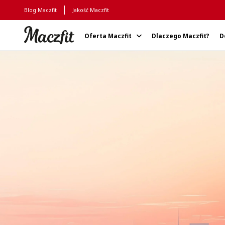
Blog Maczfit
Jakość Maczfit
Oferta Maczfit
Dlaczego Maczfit?
D
Strona główna