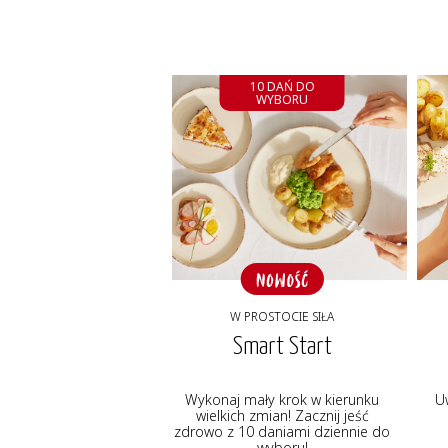
10 DAŃ DO
WYBORU
W PROSTOCIE SIŁA
Smart Start
Wykonaj mały krok w kierunku
U
wielkich zmian! Zacznij jeść
zdrowo z 10 daniami dziennie do
wyboru!