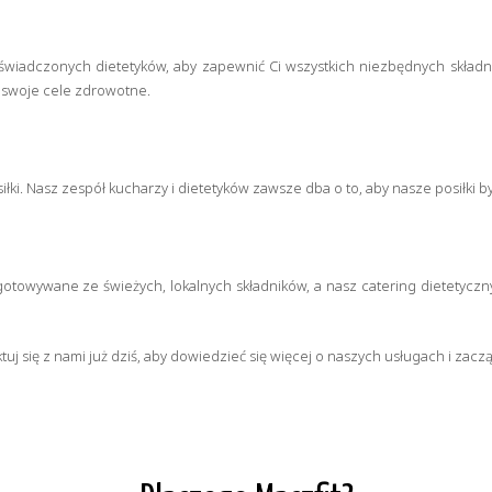
świadczonych dietetyków, aby zapewnić Ci wszystkich niezbędnych składn
ć swoje cele zdrowotne.
iłki. Nasz zespół kucharzy i dietetyków zawsze dba o to, aby nasze posiłki b
gotowywane ze świeżych, lokalnych składników, a nasz catering dietetyczn
uj się z nami już dziś, aby dowiedzieć się więcej o naszych usługach i zacz