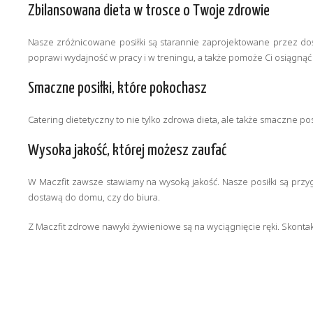
Zbilansowana dieta w trosce o Twoje zdrowie
Nasze zróżnicowane posiłki są starannie zaprojektowane przez do
poprawi wydajność w pracy i w treningu, a także pomoże Ci osiągną
Smaczne posiłki, które pokochasz
Catering dietetyczny to nie tylko zdrowa dieta, ale także smaczne pos
Wysoka jakość, której możesz zaufać
W Maczfit zawsze stawiamy na wysoką jakość. Nasze posiłki są przy
dostawą do domu, czy do biura.
Z Maczfit zdrowe nawyki żywieniowe są na wyciągnięcie ręki. Skontakt