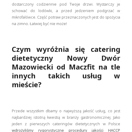
dostarczony codziennie pod Twoje drzwi. Wystarczy je
schować do lodówki, a przed jedzeniem podgrzać w
mikrofalówce. Część potraw przeznaczonych jest do spożycia
na zimno. Łatwiej być nie może!
Czym wyróżnia się catering
dietetyczny Nowy Dwór
Mazowiecki od Maczfit na tle
innych takich usług w
mieście?
Przede wszystkim dbamy o najwyższą jakość usług, co jest
najbardziej istotną kwestią w branży gastronomicznej. Jako
jeden z pierwszych cateringów dietetycznych w Polsce
wdrożyliśmy rygorystyczne procedury jakości HACCP