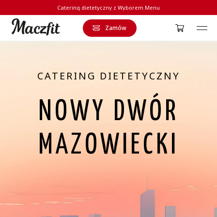
Catering dietetyczny z Wyborem Menu
Zamów
Strona główna
CATERING DIETETYCZNY
NOWY DWÓR
MAZOWIECKI