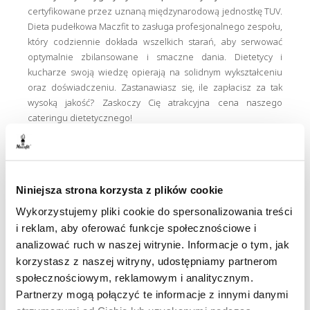
certyfikowane przez uznaną międzynarodową jednostkę TUV.
Dieta pudełkowa Maczfit to zasługa profesjonalnego zespołu,
który codziennie dokłada wszelkich starań, aby serwować
optymalnie zbilansowane i smaczne dania. Dietetycy i
kucharze swoją wiedzę opierają na solidnym wykształceniu
oraz doświadczeniu. Zastanawiasz się, ile zapłacisz za tak
wysoką jakość? Zaskoczy Cię atrakcyjna cena naszego
cateringu dietetycznego!
Catering Nowy Dwór Mazowiecki
dostarczany jest w
Niniejsza strona korzysta z plików cookie
biodegradowalnych tackach z takimi samymi sztućcami
. W ten
sposób dbamy o ekologię – Twoja dieta pudełkowa nie
Wykorzystujemy pliki cookie do spersonalizowania treści
generuje ton zbędnego plastiku. Maczfit to najbardziej
i reklam, aby oferować funkcje społecznościowe i
przyjazny środowisku w mieście Nowy Dwór Mazowiecki
analizować ruch w naszej witrynie. Informacje o tym, jak
catering.
korzystasz z naszej witryny, udostępniamy partnerom
społecznościowym, reklamowym i analitycznym.
Partnerzy mogą połączyć te informacje z innymi danymi