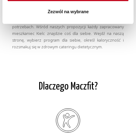
Zezwól na wybrane
Nasz catering Nowy Dwór Mazowiecki to 12
Programów
Maczfit
i usługa
Wybór Menu
. To oferta dla osób o różnych
potrzebach. Wśród naszych propozycji każdy zapracowany
mieszkaniec Kielc znajdzie coś dla siebie. Wejdź na naszą
stronę, wybierz program dla siebie, określ kaloryczność i
rozsmakuj się w zdrowym cateringu dietetycznym.
Dlaczego Maczfit?