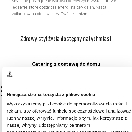
Smaczne posiłki pełne wartości odżywczych. Zyskaj zdrowe
jedzenie, które dostarcza energii na cały dzień. Nasza
zbilansowana dieta wspiera Twój organizm.
Zdrowy styl życia dostępny natychmiast
Catering z dostawą do domu
Z nami zyskasz:
Elastyczność w doborze planu żywieniowego.
Zdrowe jedzenie
dostępne bez względu na to, gdzie jesteś. Z
Niniejsza strona korzysta z plików cookie
różnicowane posiłki, które pokochasz od pierwszego kęsa.
Wykorzystujemy pliki cookie do spersonalizowania treści i
reklam, aby oferować funkcje społecznościowe i analizować
ruch w naszej witrynie. Informacje o tym, jak korzystasz z
Catering z dostawą do biura
naszej witryny, udostępniamy partnerom
Oferujemy także: