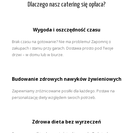
Dlaczego nasz catering się opłaca?
Wygoda i oszczędność czasu
Brak czasu na gotowanie? Nie ma problemu! Zapomnij o
zakupach i staniu przy garach. Dostawa prosto pod Twoje
drzwi – w domu lub w biurze.
Budowanie zdrowych nawyków żywieniowych
Zapewniamy zróżnicowane posiłki dla każdego. Postaw na
personalizację diety względem swoich potrzeb.
Zdrowa dieta bez wyrzeczeń