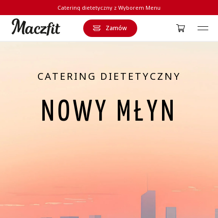
Catering dietetyczny z Wyborem Menu
Zamów
Strona główna
CATERING DIETETYCZNY
NOWY MŁYN