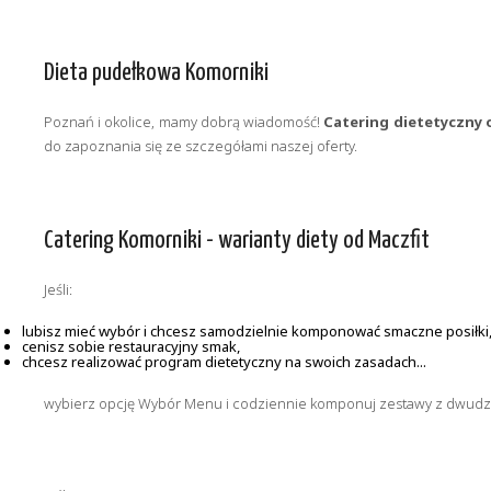
Dieta pudełkowa Komorniki
Poznań i okolice, mamy dobrą wiadomość!
Catering dietetyczny 
do zapoznania się ze szczegółami naszej oferty.
Catering Komorniki - warianty diety od Maczfit
Jeśli:
lubisz mieć wybór i chcesz samodzielnie komponować smaczne posiłki
cenisz sobie restauracyjny smak,
chcesz realizować program dietetyczny na swoich zasadach...
wybierz opcję Wybór Menu i codziennie komponuj zestawy z dwudzi