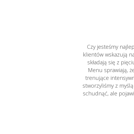
Czy jesteśmy najl
klientów wskazują n
składają się z pię
Menu sprawiają, że
trenujące intensywn
stworzyliśmy z myśl
schudnąć, ale pojawi