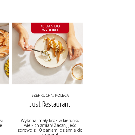
45 DAŃ DO
WYBORU
SZEF KUCHNI POLECA
Just Restaurant
si
Wykonaj mały krok w kierunku
ie
wielkich zmian! Zacznij jeść
zdrowo z 10 daniami dziennie do
wyboru!