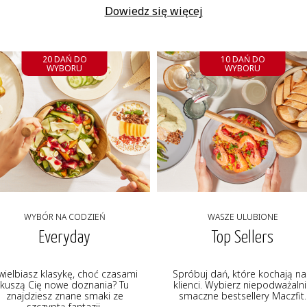
Dowiedz się więcej
20 DAŃ DO
10 DAŃ DO
WYBORU
WYBORU
WYBÓR NA CODZIEŃ
WASZE ULUBIONE
Everyday
Top Sellers
wielbiasz klasykę, choć czasami
Spróbuj dań, które kochają na
kuszą Cię nowe doznania? Tu
klienci. Wybierz niepodważaln
znajdziesz znane smaki ze
smaczne bestsellery Maczfit.
szczyptą fantazji.