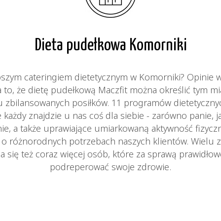
Dieta pudełkowa Komorniki
epszym cateringiem dietetycznym w Komorniki? Opinie 
a to, że dietę pudełkową Maczfit można określić tym m
ciu zbilansowanych posiłków. 11 programów dietetyczn
 każdy znajdzie u nas coś dla siebie - zarówno panie, j
ie, a także uprawiające umiarkowaną aktywność fizycz
ą o różnorodnych potrzebach naszych klientów. Wielu z
a się też coraz więcej osób, które za sprawą prawidło
podreperować swoje zdrowie.