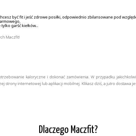
cesz być fit i jeść zdrowe posiłki, odpowiednio zbilansowane pod względ
okarmowego,
ylko garść kiełków...
ch Maczfit!
zapotrzebowanie kaloryczne i dokonać zamówienia. W przypadku jakichkolw
strony internetowej lub aplikacji mobilnej. Klikasz dziś, a jutro dostawa j
Dlaczego Maczfit?