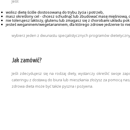
Jeśli:
wolisz dietę ściśle dostosowaną do trybu życia i potrzeb,
masz określony cel - chcesz schudnąć lub zbudować masę mięśniową, ch
nie tolerujesz laktozy, glutenu lub zmagasz się z chorobami układu p
jesteś weganinem/wegetarianinem, dla którego zdrowe jedzenie to nie t
wybierz jeden z dwunastu specjalistycznych programów dietetyczny
Jak zamówić?
Jeśli zdecydujesz się na rodzaj diety, wystarczy określić swoje 
cateringu z dostawą do biura lub mieszkania złożysz za pomocą naszej 
zdrowa dieta może być także pyszna i pożywna.