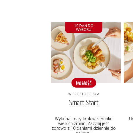
10 DAŃ DO
WYBORU
W PROSTOCIE SIŁA
Smart Start
Wykonaj mały krok w kierunku
U
wielkich zmian! Zacznij jeść
zdrowo z 10 daniami dziennie do
wyboru!