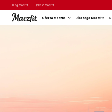
Blog Maczfit
Jakość Maczfit
Oferta Maczfit
Dlaczego Maczfit?
D
Strona główna