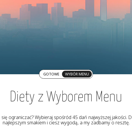
GOTOWE
WYBÓR MENU
Diety z Wyborem Menu
z się ograniczać? Wybieraj spośród 45 dań najwyższej jakości. De
najlepszym smakiem i ciesz wygodą, a my zadbamy o resztę.