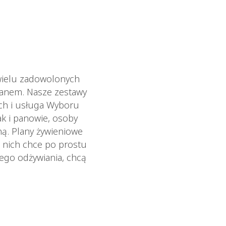
wielu zadowolonych
ianem. Nasze zestawy
ych i usługa Wyboru
ak i panowie, osoby
ną. Plany żywieniowe
 nich chce po prostu
wego odżywiania, chcą