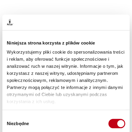
(cena regularna -29%)
Zamów
Niniejsza strona korzysta z plików cookie
Wykorzystujemy pliki cookie do spersonalizowania treści
i reklam, aby oferować funkcje społecznościowe i
analizować ruch w naszej witrynie. Informacje o tym, jak
korzystasz z naszej witryny, udostępniamy partnerom
społecznościowym, reklamowym i analitycznym.
Partnerzy mogą połączyć te informacje z innymi danymi
otrzymanymi od Ciebie lub uzyskanymi podczas
korzystania z ich usług.
NATURALNE WSPARCIE
Hypo Hashimoto
Wybór
1200 kcal
1500 kcal
1800 kcal
2000 kcal
2500 kcal
Niezbędne
zgody
Wspieraj swoją tarczycę i organizm bez