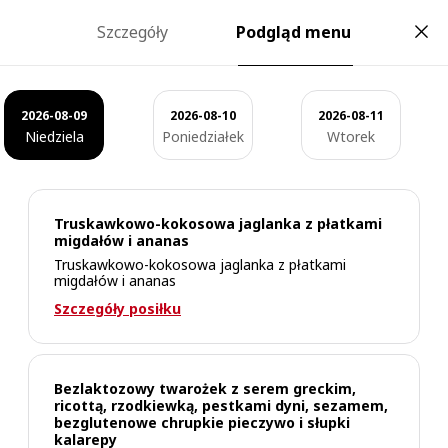
Catering dietetyczny z Wyborem Menu
Szczegóły
Podgląd menu
Zamów
Wybierz
Gotową Dietę
Strona główna
2026-08-15
2026-08-12
2026-08-09
2026-08-16
2026-08-13
2026-08-10
2026-08-14
2026-08-11
dla siebie
Niedziela
Sobota
Środa
Poniedziałek
Niedziela
Czwartek
Wtorek
Piątek
Masz nietolerancje? Chcesz jeść zdrowo? Nie
chcesz wybierać? Poniżej znajdziesz dietę
Truskawkowo-kokosowa jaglanka z płatkami
dopasowaną do Twoich potrzeb.
migdałów i ananas
Truskawkowo-kokosowa jaglanka z płatkami
migdałów i ananas
Zamów dietę
Szczegóły posiłku
Bezlaktozowy twarożek z serem greckim,
ricottą, rzodkiewką, pestkami dyni, sezamem,
bezglutenowe chrupkie pieczywo i słupki
kalarepy