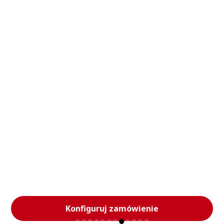
Toruń
Poznań
Wrocław
Gdańsk
Gdynia
Sopot
Katowice
Gliwice
Zabrze
Chorzów
Sosnowiec
Częstochowa
Kielce
Lublin
Olsztyn
Szczecin
Zielona Góra
Opole
Jelenia Góra
Białystok
Płock
Konstancin -
Warszawa
Warszawa Wawer
Jeziorna
Mokotów
Warszawa
Warszawa Praga-
Warszawa Ursynów
Białołęka
Południe
Pokaż więcej
Konfiguruj zamówienie