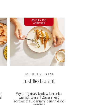
45 DAŃ DO
WYBORU
SZEF KUCHNI POLECA
Just Restaurant
si
Wykonaj mały krok w kierunku
ie
wielkich zmian! Zacznij jeść
zdrowo z 10 daniami dziennie do
wyboru!