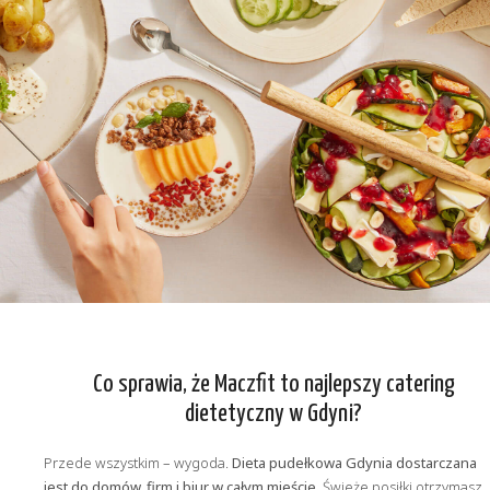
Co sprawia, że Maczfit to najlepszy catering
dietetyczny w Gdyni?
Przede wszystkim – wygoda.
Dieta pudełkowa Gdynia dostarczana
jest do domów, firm i biur w całym mieście.
Świeże posiłki otrzymasz