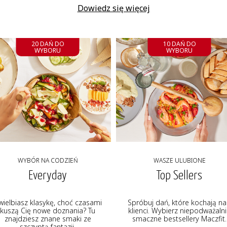
Dowiedz się więcej
20 DAŃ DO
10 DAŃ DO
WYBORU
WYBORU
WYBÓR NA CODZIEŃ
WASZE ULUBIONE
Everyday
Top Sellers
wielbiasz klasykę, choć czasami
Spróbuj dań, które kochają na
kuszą Cię nowe doznania? Tu
klienci. Wybierz niepodważaln
znajdziesz znane smaki ze
smaczne bestsellery Maczfit.
szczyptą fantazji.