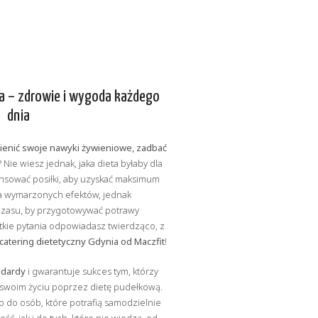
a – zdrowie i wygoda każdego
dnia
ienić swoje nawyki żywieniowe, zadbać
? Nie wiesz jednak, jaka dieta byłaby dla
ansować posiłki, aby uzyskać maksimum
ia wymarzonych efektów, jednak
 czasu, by przygotowywać potrawy
stkie pytania odpowiadasz twierdząco, z
catering dietetyczny Gdynia od Maczfit
!
ndardy
i gwarantuje sukces tym, którzy
 swoim życiu poprzez dietę pudełkową.
o do osób, które potrafią samodzielnie