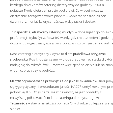
każdego dnia! Zamów catering dietetyczny do godziny 15:00, a
pojutrze Twoja dieta trafi prosto pod drzwi. Co więcej, możesz
elastycznie zarządzać swoim planem – wybierać spośród 20 dań
dziennie, zmieniać kaloryczność czy wyłączać dni dostaw.
To
najbardziej elastyczny catering w Gdyni
– dopasujesz go do swoi
preferencji i trybu życia. Również wtedy, gdy chcesz zmienić godzin
dostaw lub wyjeżdżasz, wszystko zrobisz w intuicyjnym panelu online
Nasz catering dietetyczny Gdynia to
dieta pudełkowa przyjazna
środowisku
. Posiłki dostarczamy w biodegradowalnych tackach, któr
nadają się do mikrofalówki – możesz więc zjeść na ciepło lub na zimn
w domu, pracy czy w podróży.
Maczfit ogromną wagę przywiązuje do jakości składników.
Kierujem
się rygorystycznymi procedurami jakości HACCP certyfikowanymi prz
jednostkę TUV. Dzięki temu masz pewność, że jesz produkty z
najwyższej półki.
Maczfit to lider cateringu dietetycznego w
Trójmieście
– stawia na jakość i pomaga Ci w drodze do lepszej wersj
siebie!