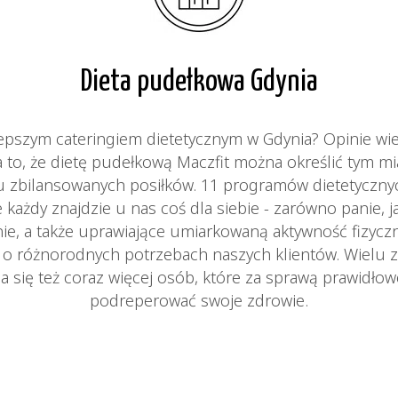
Dieta pudełkowa Gdynia
lepszym cateringiem dietetycznym w Gdynia? Opinie w
a to, że dietę pudełkową Maczfit można określić tym m
ciu zbilansowanych posiłków. 11 programów dietetyczn
 każdy znajdzie u nas coś dla siebie - zarówno panie, j
ie, a także uprawiające umiarkowaną aktywność fizycz
ą o różnorodnych potrzebach naszych klientów. Wielu z
a się też coraz więcej osób, które za sprawą prawidło
podreperować swoje zdrowie.