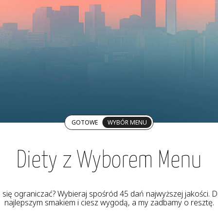
GOTOWE
WYBÓR MENU
Diety z Wyborem Menu
z się ograniczać? Wybieraj spośród 45 dań najwyższej jakości. De
najlepszym smakiem i ciesz wygodą, a my zadbamy o resztę.