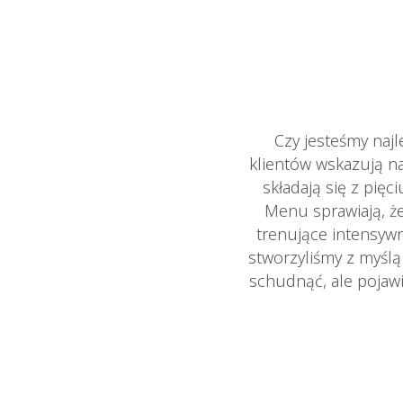
Czy jesteśmy naj
klientów wskazują n
składają się z pię
Menu sprawiają, że
trenujące intensywn
stworzyliśmy z myśl
schudnąć, ale pojawi