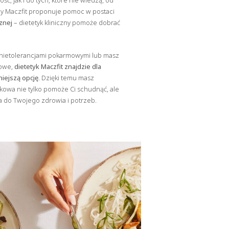
ć, jak i do tych, które nie wiedzą, od
py Maczfit proponuje pomoc w postaci
cznej
– dietetyk kliniczny pomoże dobrać
, nietolerancjami pokarmowymi lub masz
iowe,
dietetyk Maczfit znajdzie dla
niejszą opcję
. Dzięki temu masz
kowa nie tylko pomoże Ci schudnąć, ale
 do Twojego zdrowia i potrzeb.