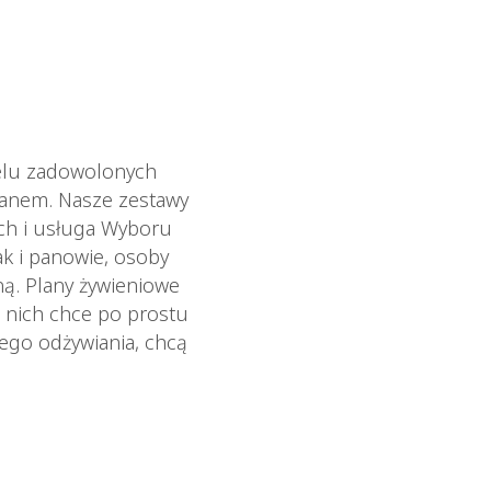
ielu zadowolonych
ianem. Nasze zestawy
ych i usługa Wyboru
ak i panowie, osoby
ną. Plany żywieniowe
 nich chce po prostu
wego odżywiania, chcą