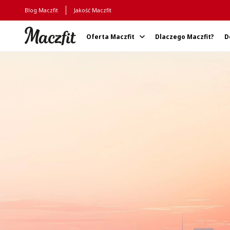
Blog Maczfit
Jakość Maczfit
Oferta Maczfit
Dlaczego Maczfit?
D
Strona główna