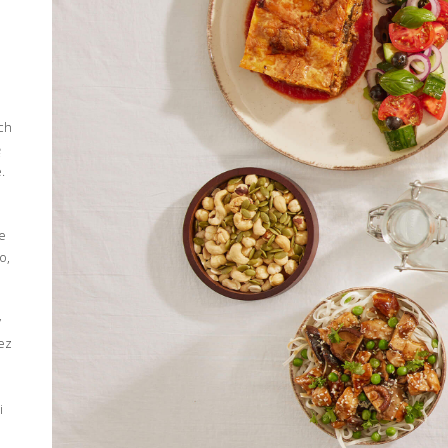
ch
ę
.
e
o,
y
ez
i