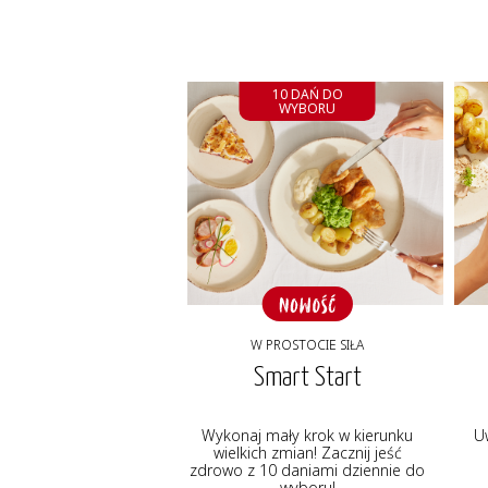
10 DAŃ DO
WYBORU
W PROSTOCIE SIŁA
Smart Start
Wykonaj mały krok w kierunku
U
wielkich zmian! Zacznij jeść
zdrowo z 10 daniami dziennie do
wyboru!