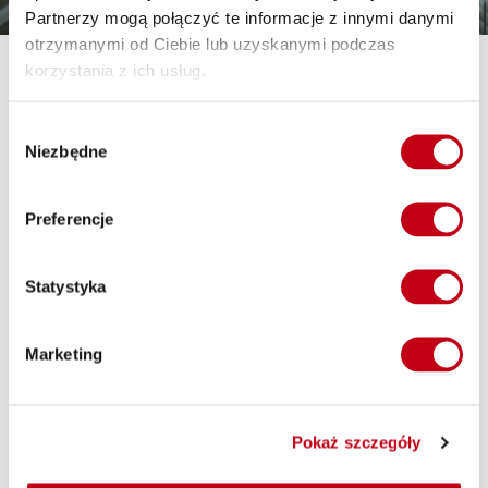
Partnerzy mogą połączyć te informacje z innymi danymi
otrzymanymi od Ciebie lub uzyskanymi podczas
korzystania z ich usług.
Bezpłatna konsultacja z
dietetykiem Maczfit
Wybór
Niezbędne
zgody
Jeżeli zaś po skorzystaniu z kalkulatora nadal będziesz mieć
wątpliwości, jak dobrać dietę – skorzystaj z naszej infolinii
Preferencje
lub czatu i porozmawiaj z dietetykiem Maczfit. Rozwieje on
Twoje wątpliwości i przekaże swoją specjalistyczną wiedzę.
Będziesz pewien, że jesz tak, jak chcesz i dostarczasz
Statystyka
organizmowi wszystkich niezbędnych składników
odżywczych.
Marketing
8:00 - 10:00
Poniedziałek - Piątek:
dietetyk@maczfit.pl
Pokaż szczegóły