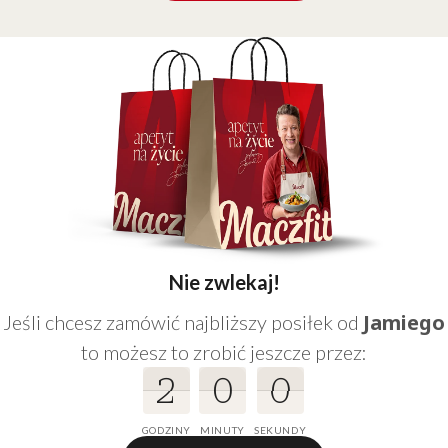
Nie zwlekaj!
Jamiego
Jeśli chcesz zamówić najbliższy posiłek od
to możesz to zrobić jeszcze przez:
2
2
2
0
0
0
0
0
0
2
0
0
GODZINY
MINUTY
SEKUNDY