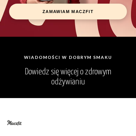
ZAMAWIAM MACZFIT
WIADOMOŚCI W DOBRYM SMAKU
Dowiedz się więcej o zdrowym
odżywianiu
Trio
Maczfit
Zywność i napoje
(10k+)