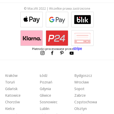
© Maczfit 2022 | Wszelkie prawa zastrzeżone
Płatności procesowane przez
Kraków
Łódź
Bydgoszcz
Toruń
Poznań
Wrocław
Gdańsk
Gdynia
Sopot
Katowice
Gliwice
Zabrze
Chorzów
Sosnowiec
Częstochowa
Kielce
Lublin
Olsztyn