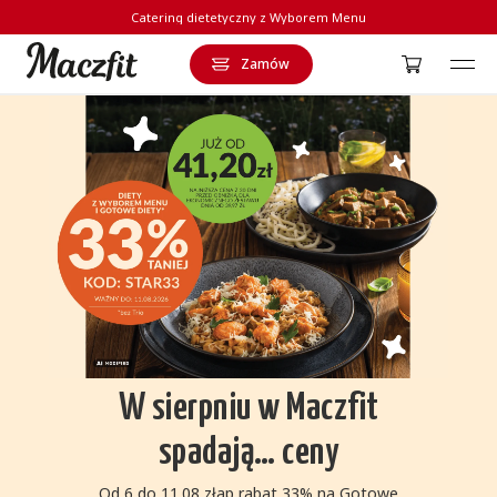
Catering dietetyczny z Wyborem Menu
Zamów
Strona główna
W sierpniu w Maczfit
spadają… ceny
Od 6 do 11.08 złap rabat 33% na Gotowe