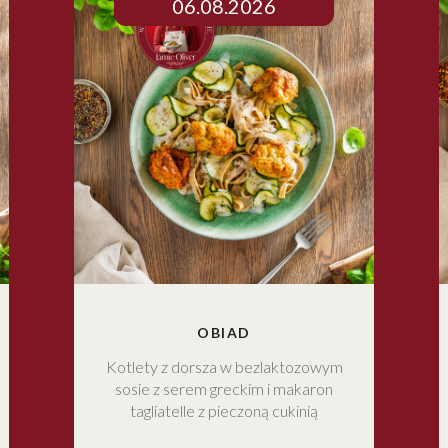
06.08.2026
OBIAD
Kotlety z dorsza w bezlaktozowym
sosie z serem greckim i makaron
tagliatelle z pieczoną cukinią