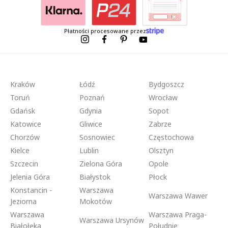
Płatności procesowane przez
Kraków
Łódź
Bydgoszcz
Toruń
Poznań
Wrocław
Gdańsk
Gdynia
Sopot
Katowice
Gliwice
Zabrze
Chorzów
Sosnowiec
Częstochowa
Kielce
Lublin
Olsztyn
Szczecin
Zielona Góra
Opole
Jelenia Góra
Białystok
Płock
Konstancin -
Warszawa
Warszawa Wawer
Jeziorna
Mokotów
Warszawa
Warszawa Praga-
Warszawa Ursynów
Białołęka
Południe