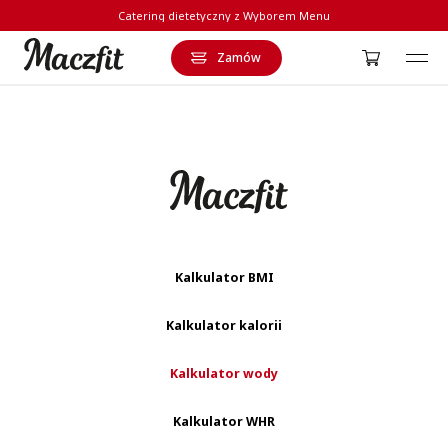
Catering dietetyczny z Wyborem Menu
Zamów
Strona główna
Kalkulator BMI
Kalkulator kalorii
Kalkulator wody
Kalkulator WHR