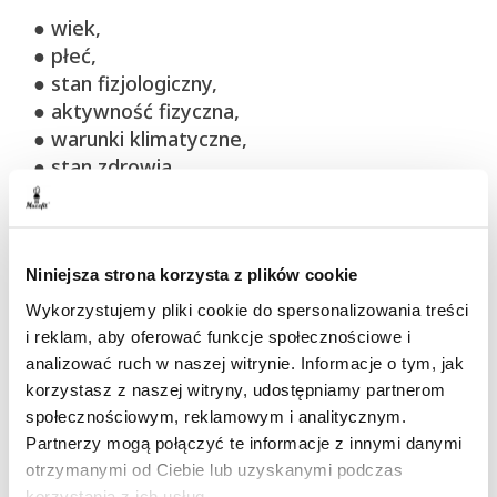
● wiek,
● płeć,
● stan fizjologiczny,
● aktywność fizyczna,
● warunki klimatyczne,
● stan zdrowia,
● wartość kaloryczna diety (im wyższa, tym
większe zapotrzebowanie na wodę),
● skład diety.
Niniejsza strona korzysta z plików cookie
Niektóre leki, alkohol i kofeina mogą zwiększać
Wykorzystujemy pliki cookie do spersonalizowania treści
diurezę (wydalanie moczu) i tym samym
i reklam, aby oferować funkcje społecznościowe i
wpływać na większe zapotrzebowanie
analizować ruch w naszej witrynie. Informacje o tym, jak
organizmu na wodę. Wysokie spożycie białka,
korzystasz z naszej witryny, udostępniamy partnerom
błonnika czy sodu, również wymaga
społecznościowym, reklamowym i analitycznym.
zwiększenie ilości wody w diecie.
Partnerzy mogą połączyć te informacje z innymi danymi
Według norm żywienia ustalonych przez
otrzymanymi od Ciebie lub uzyskanymi podczas
korzystania z ich usług.