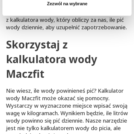
Zezwól na wybrane
wody. Inny przelicznik, to 1 ml wody na 1 kcal
spożytego pokarmu. Najłatwiej jest skorzystać
z kalkulatora wody, który obliczy za nas, ile pić
wody dziennie, aby uzupełnić zapotrzebowanie.
Skorzystaj z
kalkulatora wody
Maczfit
Nie wiesz, ile wody powinieneś pić? Kalkulator
wody Maczfit może okazać się pomocny.
Wystarczy w wyznaczone miejsce wpisać swoją
wagę w kilogramach. Wynikiem będzie, ile litrów
wody powinno się pić dziennie. Nasze narzędzie
jest nie tylko kalkulatorem wody do picia, ale