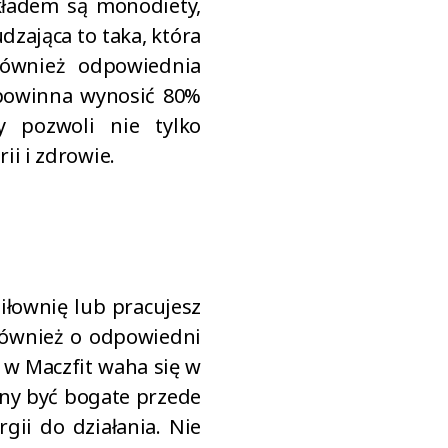
ykładem są monodiety,
zająca to taka, która
również odpowiednia
e powinna wynosić 80%
y pozwoli nie tylko
i i zdrowie.
siłownię lub pracujesz
 również o odpowiedni
 w Maczfit waha się w
nny być bogate przede
gii do działania. Nie