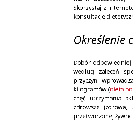
Skorzystaj z internet
konsultację dietetycz
Określenie 
Dobór odpowiedniej d
według zaleceń spec
przyczyn wprowadza
kilogramów (
dieta o
chęć utrzymania ak
zdrowsze (zdrowa, 
przetworzonej żywnoś