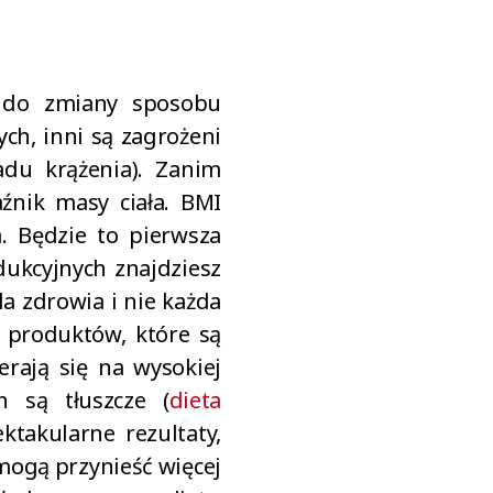
a do zmiany sposobu
ch, inni są zagrożeni
adu krążenia). Zanim
aźnik masy ciała. BMI
. Będzie to pierwsza
dukcyjnych znajdziesz
la zdrowia i nie każda
 produktów, które są
rają się na wysokiej
h są tłuszcze (
dieta
ktakularne rezultaty,
 mogą przynieść więcej