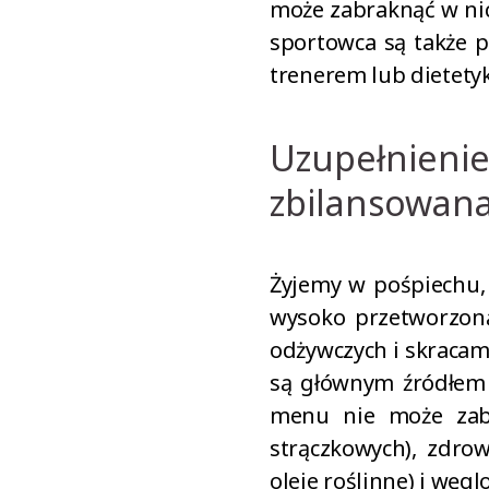
może zabraknąć w nic
sportowca są także p
trenerem lub dietety
Uzupełnien
zbilansowana
Żyjemy w pośpiechu,
wysoko przetworzon
odżywczych i skracamy
są głównym źródłem
menu nie może zabr
strączkowych), zdrow
oleje roślinne) i wę