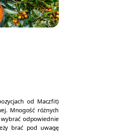
ozycjach od Maczfit)
owej. Mnogość różnych
wo wybrać odpowiednie
leży brać pod uwagę