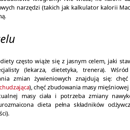
owych narzędzi (takich jak kalkulator kalorii Ma
ną.
celu
iety często wiąże się z jasnym celem, jaki st
jalisty (lekarza, dietetyka, trenera). Wśród
nia zmian żywieniowych znajdują się: chęć
dchudzająca
), chęć zbudowania masy mięśniowej (
tualnej masy ciała i potrzeba zmiany nawy
urozmaicona dieta pełna składników odżywc
ci).