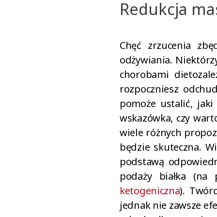
Redukcja mas
Chęć zrzucenia zbę
odżywiania. Niektórz
chorobami dietozale
rozpoczniesz odchu
pomoże ustalić, jak
wskazówka, czy warto
wiele różnych propozy
będzie skuteczna. W
podstawą odpowiedni
podaży białka (na 
ketogeniczna
). Twór
jednak nie zawsze efe