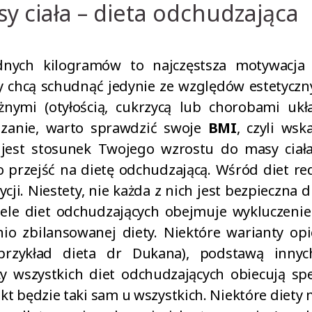
y ciała – dieta odchudzająca
dnych kilogramów to najczęstsza motywacj
y chcą schudnąć jedynie ze względów estetyczny
żnymi (otyłością, cukrzycą lub chorobami ukł
dzanie, warto sprawdzić swoje
BMI
, czyli wsk
i jest stosunek Twojego wzrostu do masy ciała
 przejść na dietę odchudzającą. Wśród diet re
cji. Niestety, nie każda z nich jest bezpieczna d
iele diet odchudzających obejmuje wykluczenie
o zbilansowanej diety. Niektóre warianty opie
przykład dieta dr Dukana), podstawą innyc
cy wszystkich diet odchudzających obiecują spe
kt będzie taki sam u wszystkich. Niektóre diety