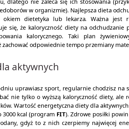
, dlatego nie zaleca się ich stosowania (prz
edoborów w organizmie). Najlepsza dieta odchud
 okiem dietetyka lub lekarza. Ważna jest 
uje się, że kaloryczność diety na odchudzani
bowania kalorycznego. Taki plan żywieniow
ż zachować odpowiednie tempo przemiany materi
dla aktywnych
godniu uprawiasz sport, regularnie chodzisz na 
dbać nie tylko o wyższą kaloryczność diety, ale
ków. Wartość energetyczna diety dla aktywnych
o 3000 kcal (program
FIT
). Zdrowe posiłki powi
any, gdyż to z nich czerpiemy najwięcej ener