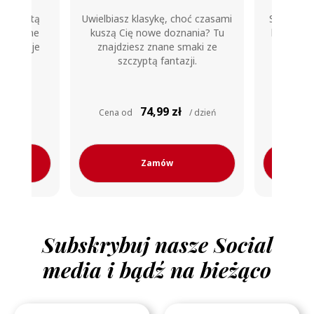
hoć czasami
Spróbuj dań, które kochają nasi
Dbanie 
ania? Tu
klienci. Wybierz niepodważalnie
jeszcze ni
maki ze
smaczne bestsellery Maczfit.
Wybierz
ji.
wyrzeczeń z
80,99
/ dzień
Cena od
zł / dzień
Cena 
Zamów
Subskrybuj nasze Social
media i bądź na bieżąco