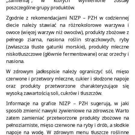
„zamieniaj”, w których wymienione zostały
poszczególne grupy produktów.
Zgodnie z rekomendacjami NIZP – PZH w codziennej
diecie należy stawiać na różnokolorowe warzywa i
owoce (więcej warzyw niż owoców), produkty zbożowe z
pełnego ziarna, nasiona roślin strączkowych, ryby
(zwłaszcza tłuste gatunki morskie), produkty mleczne
niskotłuszczowe (głównie fermentowane) oraz orzechy i
nasiona.
W zdrowym jadłospisie należy ograniczyć sól, mięso
czerwone i przetwory mleczne, cukier i słodzone napoje
oraz produkty przetworzone charakteryzujące się
wysoką zawartością soli, cukrów i tłuszczów.
Informacje na grafice NIZP – PZH sugerują, w jaki
sposób zmienić nawyki żywieniowe na zdrowsze. Warto
zatem zamieniać przetworzone produkty zbożowe na
pełnoziarniste, mięso czerwone na ryby i drób, a słodkie
napoje na wodę. W zdrowym menu tłuszcze roślinne