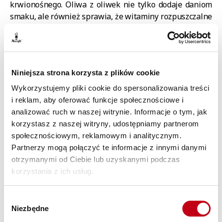
krwionośnego. Oliwa z oliwek nie tylko dodaje daniom
smaku, ale również sprawia, że witaminy rozpuszczalne
w tłuszczach (A, D, E i K) są szybciej wchłaniane przez
organizm.
Orzechy, pestki i nasiona są świetnym pomysłem, jeśli
szukasz zdrowej przekąski.
Możesz nimi urozmaicić
Niniejsza strona korzysta z plików cookie
także zdrowe danie, takie jak:
Wykorzystujemy pliki cookie do spersonalizowania treści
sałatka z serem mozzarella, burakami i orzechami
i reklam, aby oferować funkcje społecznościowe i
nerkowca,
analizować ruch w naszej witrynie. Informacje o tym, jak
korzystasz z naszej witryny, udostępniamy partnerom
pudding chia z mleczkiem kokosowym,
społecznościowym, reklamowym i analitycznym.
pasta z awokado i orzechami włoskimi na kanapkę,
Partnerzy mogą połączyć te informacje z innymi danymi
sałatka z figami, fetą i orzechami włoskimi.
otrzymanymi od Ciebie lub uzyskanymi podczas
korzystania z ich usług.
Inne inspiracje na zdrowe posiłki
Wybór
Niezbędne
zgody
Zdrowy obiad w wersji wegetariańskiej: