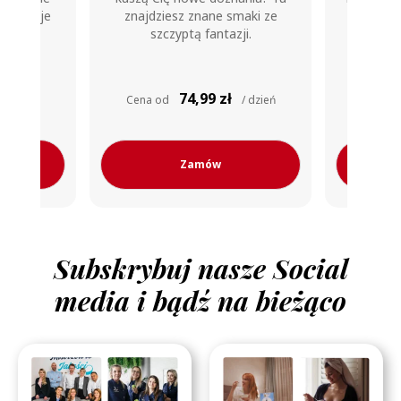
maki ze
smaczne bestsellery Maczfit.
Wybier
ji.
wyrzeczeń 
80,99
/ dzień
Cena od
zł / dzień
Cena 
Zamów
Subskrybuj nasze Social
media i bądź na bieżąco