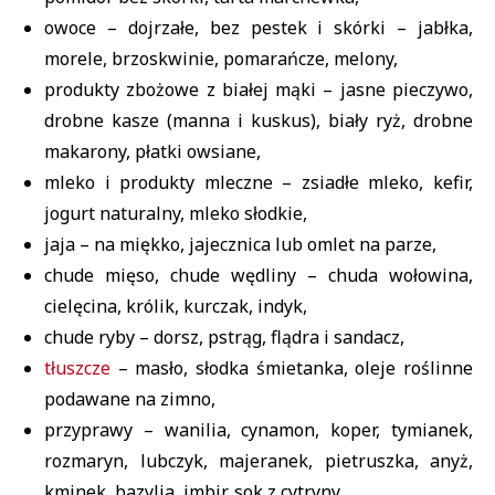
owoce – dojrzałe, bez pestek i skórki – jabłka,
morele, brzoskwinie, pomarańcze, melony,
produkty zbożowe z białej mąki – jasne pieczywo,
drobne kasze (manna i kuskus), biały ryż, drobne
makarony, płatki owsiane,
mleko i produkty mleczne – zsiadłe mleko, kefir,
jogurt naturalny, mleko słodkie,
jaja – na miękko, jajecznica lub omlet na parze,
chude mięso, chude wędliny – chuda wołowina,
cielęcina, królik, kurczak, indyk,
chude ryby – dorsz, pstrąg, flądra i sandacz,
tłuszcze
– masło, słodka śmietanka, oleje roślinne
podawane na zimno,
przyprawy – wanilia, cynamon, koper, tymianek,
rozmaryn, lubczyk, majeranek, pietruszka, anyż,
kminek, bazylia, imbir, sok z cytryny,