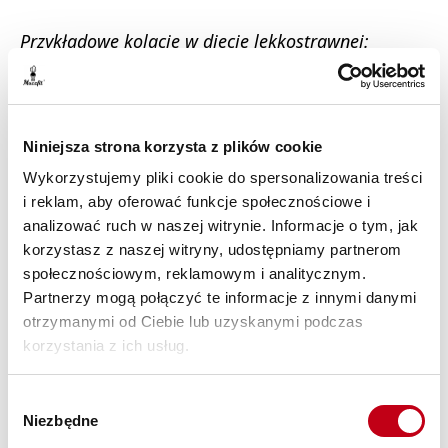
Przykładowe kolacje w diecie lekkostrawnej:
lekkie naleśniki na jogurcie
z brzoskwinią,
zupa krem z pomidorów bez skórki z dodatkiem
naturalnych ziół,
Niniejsza strona korzysta z plików cookie
indyk pod pierzynką porową podany z kaszą
Wykorzystujemy pliki cookie do spersonalizowania treści
jaglaną i gotowanym brokułem.
i reklam, aby oferować funkcje społecznościowe i
W ramach zdrowych przekąsek (na
drugie śniadanie
czy
analizować ruch w naszej witrynie. Informacje o tym, jak
podwieczorek) można zjeść na przykład błyskawiczne
korzystasz z naszej witryny, udostępniamy partnerom
płatki owsiane z mlekiem, bananem i cynamonem,
społecznościowym, reklamowym i analitycznym.
pieczone jabłko lub smoothie z dozwolonych warzyw i
Partnerzy mogą połączyć te informacje z innymi danymi
owoców.
otrzymanymi od Ciebie lub uzyskanymi podczas
korzystania z ich usług.
Oferta Maczfit
Wybór
Zachęcamy do zapoznania się z ofertą naszego
Niezbędne
zgody
cateringu dietetycznego
. Proponujemy wiele diet