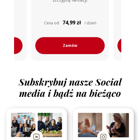
zł
80,99
/ dzień
Cena od
zł / dzień
Cena
Zamów
Subskrybuj nasze Social
media i bądź na bieżąco