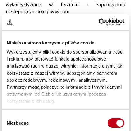
wykorzystywane w leczeniu i zapobieganiu
następującym dolegliwościom:
biegunki,
alergie
pokarmowe,
stany zapalne żołądka,
Niniejsza strona korzysta z plików cookie
przewlekłe zaparcia,
Wykorzystujemy pliki cookie do spersonalizowania treści
przewlekłe stany zapalne jelit,
i reklam, aby oferować funkcje społecznościowe i
zespół
jelita drażliwego,
analizować ruch w naszej witrynie. Informacje o tym, jak
próchnica zębów,
korzystasz z naszej witryny, udostępniamy partnerom
społecznościowym, reklamowym i analitycznym.
Partnerzy mogą połączyć te informacje z innymi danymi
otrzymanymi od Ciebie lub uzyskanymi podczas
Dieta probiotyczna
korzystania z ich usług.
Głównym założeniem diety probiotycznej jest to, aby w
każdym posiłku pojawiały się produkty zawierające
Wybór
probiotyki. Jednocześnie z codziennego jadłospisu
Niezbędne
zgody
należy wyeliminować żywność wysoko przetworzoną,