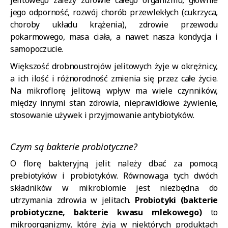
jelitowego zależy zdrowie całego organizmu, głównie
jego odporność, rozwój chorób przewlekłych (cukrzyca,
choroby układu krążenia), zdrowie przewodu
pokarmowego, masa ciała, a nawet nasza kondycja i
samopoczucie.
Większość drobnoustrojów jelitowych żyje w okrężnicy,
a ich ilość i różnorodność zmienia się przez całe życie.
Na mikroflorę jelitową wpływ ma wiele czynników,
między innymi stan zdrowia, nieprawidłowe żywienie,
stosowanie używek i przyjmowanie antybiotyków.
Czym są bakterie probiotyczne?
O florę bakteryjną jelit należy dbać za pomocą
prebiotyków i probiotyków. Równowaga tych dwóch
składników w mikrobiomie jest niezbędna do
utrzymania zdrowia w jelitach.
Probiotyki (bakterie
probiotyczne, bakterie kwasu mlekowego)
to
mikroorganizmy, które żyją w niektórych produktach