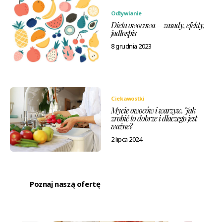
Odżywianie
Dieta owocowa – zasady, efekty,
jadłospis
8 grudnia 2023
Ciekawostki
Mycie owoców i warzyw. Jak
zrobić to dobrze i dlaczego jest
ważne?
2 lipca 2024
Poznaj naszą ofertę