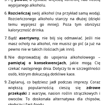
wypijanego alkoholu.
Rozcieńczaj
swój alkohol (na przykład samą wodą).
Rozcieńczonego alkoholu starczy na dłużej (dzięki
temu wypijesz go mniej). Poza tym obniżysz
kaloryczność drinka.
Bądź
asertywny
, nie bój się odmawiać. Jeśli nie
masz ochoty na alkohol, nie musisz go pić (a już na
pewno nie w takich ilościach jak inni).
Nie doprowadzaj do upojenia alkoholowego –
pamiętaj o konsekwencjach
, jakie mogą Cię
czekać następnego dnia. Dotyczy to w szczególności
osób, którym dokuczają dotkliwe kace.
Zaplanuj, co będziesz jadł podczas imprezy. Coraz
większą popularnością cieszą się
zdrowe
przekąski
z warzyw, nasion roślin strączkowych i
owoców. To doskonała alternatywa dla chipsów,
słodyczy i fast-foodu.