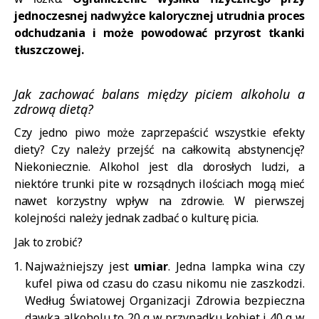
jednoczesnej nadwyżce kalorycznej utrudnia proces
odchudzania i może powodować przyrost tkanki
tłuszczowej.
Jak zachować balans między piciem alkoholu a
zdrową dietą?
Czy jedno piwo może zaprzepaścić wszystkie efekty
diety? Czy należy przejść na całkowitą abstynencję?
Niekoniecznie. Alkohol jest dla dorosłych ludzi, a
niektóre trunki pite w rozsądnych ilościach mogą mieć
nawet korzystny wpływ na zdrowie. W pierwszej
kolejności należy jednak zadbać o kulturę picia.
Jak to zrobić?
Najważniejszy jest
umiar
. Jedna lampka wina czy
kufel piwa od czasu do czasu nikomu nie zaszkodzi.
Według Światowej Organizacji Zdrowia bezpieczna
dawka alkoholu to 20 g w przypadku kobiet i 40 g w