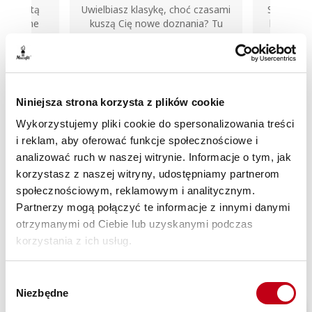
hoć czasami
Spróbuj dań, które kochają nasi
Dbanie 
nania? Tu
klienci. Wybierz niepodważalnie
jeszcze ni
maki ze
smaczne bestsellery Maczfit.
Wybier
ji.
wyrzeczeń 
80,99
Niniejsza strona korzysta z plików cookie
/ dzień
Cena od
zł / dzień
Cena 
Wykorzystujemy pliki cookie do spersonalizowania treści
i reklam, aby oferować funkcje społecznościowe i
Zamów
analizować ruch w naszej witrynie. Informacje o tym, jak
korzystasz z naszej witryny, udostępniamy partnerom
społecznościowym, reklamowym i analitycznym.
Partnerzy mogą połączyć te informacje z innymi danymi
otrzymanymi od Ciebie lub uzyskanymi podczas
Subskrybuj nasze Social
korzystania z ich usług.
media i bądź na bieżąco
Wybór
Niezbędne
zgody