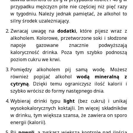
przypadku mężczyzn pite nie częściej niż pięć razy
w tygodniu. Należy jednak pamiętać, że alkohol to
silny środek uzależniający.
Zwracaj uwagę na
dodatki
, które pijesz wraz z
alkoholem. Kolorowe, przetworzone soki i słodzone
napoje gazowane znacznie podwyższają
kaloryczność drinka. Poza tym szybko podnoszą
poziom cukru we krwi.
Pomiędzy alkoholem pij samą wodę. Możesz
również popijać alkohol
wodą mineralną z
cytryną
. Dzięki temu ograniczysz ilość kalorii i
szybko wrócisz do formy następnego dnia.
Wybieraj drinki typu
light
(bez cukru) i unikaj
wysokokalorycznych koktajli. Im więcej składników
w drinku, tym większa szansa, że zawiera on sporo
energii (kalorii).
Pij
powoli
, a zyskasz większą kontrolę nad ilością